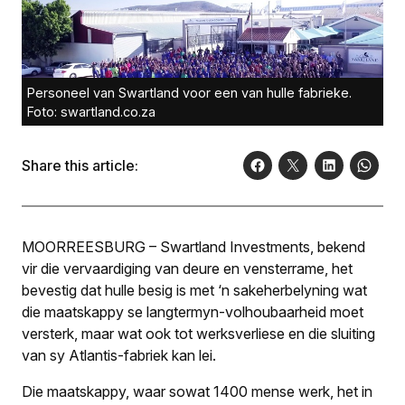
Personeel van Swartland voor een van hulle fabrieke.
Foto: swartland.co.za
Share this article:
MOORREESBURG – Swartland Investments, bekend
vir die vervaardiging van deure en vensterrame, het
bevestig dat hulle besig is met ‘n sakeherbelyning wat
die maatskappy se langtermyn-volhoubaarheid moet
versterk, maar wat ook tot werksverliese en die sluiting
van sy Atlantis-fabriek kan lei.
Die maatskappy, waar sowat 1400 mense werk, het in