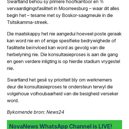
Swartland behou sy primêre hoofkantoor en ‘n
vervaardigingsfasiliteit in Moorreesburg – waar dit alles
begin het – tesame met sy Boskor-saagmeule in die
Tsitsikamma-streek.
Die maatskappy het nie aangedui hoeveel poste geraak
kan word nie en of enige spesifieke bedrywighede of
fasiliteite beïnvloed kan word as gevolg van die
herbelyning nie. Die konsultasieproses is aan die gang
en geen verdere inligting is op hierdie stadium vrygestel
nie.
Swartland het gesê sy prioriteit bly om werknemers
deur die konsultasieproses te ondersteun terwyl die
volgehoue volhoubaarheid van die besigheid verseker
word.
Bykomende bron: News24
NovaNews WhatsApp Channel is LIVE!