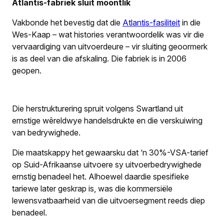
Atlantis-fabriek sluit moontlik
Vakbonde het bevestig dat die
Atlantis-fasiliteit
in die
Wes-Kaap – wat histories verantwoordelik was vir die
vervaardiging van uitvoerdeure – vir sluiting geoormerk
is as deel van die afskaling. Die fabriek is in 2006
geopen.
Die herstrukturering spruit volgens Swartland uit
ernstige wêreldwye handelsdrukte en die verskuiwing
van bedrywighede.
Die maatskappy het gewaarsku dat ‘n 30%-VSA-tarief
op Suid-Afrikaanse uitvoere sy uitvoerbedrywighede
ernstig benadeel het. Alhoewel daardie spesifieke
tariewe later geskrap is, was die kommersiële
lewensvatbaarheid van die uitvoersegment reeds diep
benadeel.