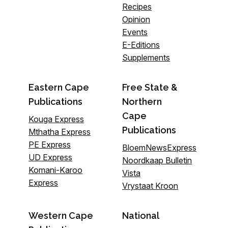
Recipes
Opinion
Events
E-Editions
Supplements
Eastern Cape
Free State &
Publications
Northern
Cape
Kouga Express
Publications
Mthatha Express
PE Express
BloemNewsExpress
UD Express
Noordkaap Bulletin
Komani-Karoo
Vista
Express
Vrystaat Kroon
Western Cape
National