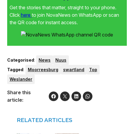
Get the stories that matter, straight to your phone.
Click
here
to join NovaNews on WhatsApp or scan
the QR code for instant access.
Categorised
:
News
Nuus
Tagged
:
Moorreesburg
swartland
Top
Weslander
Share this
article:
RELATED ARTICLES