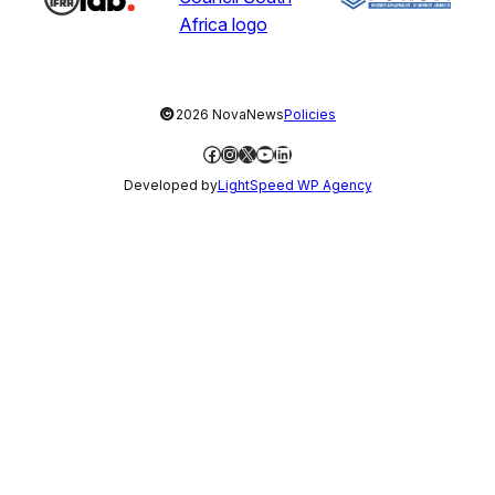
©
2026 NovaNews
Policies
Facebook
Instagram
X
YouTube
LinkedIn
Developed by
LightSpeed WP Agency