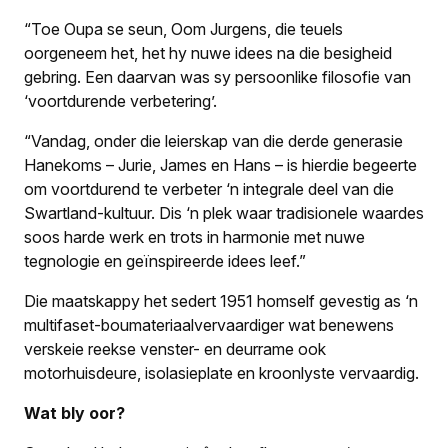
“Toe Oupa se seun, Oom Jurgens, die teuels
oorgeneem het, het hy nuwe idees na die besigheid
gebring. Een daarvan was sy persoonlike filosofie van
‘voortdurende verbetering’.
“Vandag, onder die leierskap van die derde generasie
Hanekoms – Jurie, James en Hans – is hierdie begeerte
om voortdurend te verbeter ‘n integrale deel van die
Swartland-kultuur. Dis ‘n plek waar tradisionele waardes
soos harde werk en trots in harmonie met nuwe
tegnologie en geïnspireerde idees leef.”
Die maatskappy het sedert 1951 homself gevestig as ‘n
multifaset-boumateriaalvervaardiger wat benewens
verskeie reekse venster- en deurrame ook
motorhuisdeure, isolasieplate en kroonlyste vervaardig.
Wat bly oor?