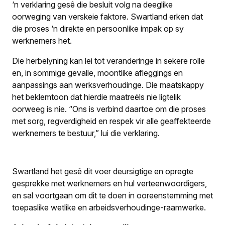
‘n verklaring gesê die besluit volg na deeglike
oorweging van verskeie faktore. Swartland erken dat
die proses ‘n direkte en persoonlike impak op sy
werknemers het.
Die herbelyning kan lei tot veranderinge in sekere rolle
en, in sommige gevalle, moontlike afleggings en
aanpassings aan werksverhoudinge. Die maatskappy
het beklemtoon dat hierdie maatreëls nie ligtelik
oorweeg is nie. “Ons is verbind daartoe om die proses
met sorg, regverdigheid en respek vir alle geaffekteerde
werknemers te bestuur,” lui die verklaring.
Swartland het gesê dit voer deursigtige en opregte
gesprekke met werknemers en hul verteenwoordigers,
en sal voortgaan om dit te doen in ooreenstemming met
toepaslike wetlike en arbeidsverhoudinge-raamwerke.