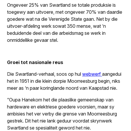
Ongeveer 25% van Swartland se totale produksie is
toegewy aan uitvoere, met ongeveer 70% van daardie
goedere wat na die Verenigde State gaan. Net by die
uitvoer-afdeling werk sowat 350 mense, wat ‘n
beduidende deel van die arbeidsmag se werk in
onmiddellike gevaar stel.
Groei tot nasionale reus
Die Swartland-verhaal, soos op hul
webwerf
aangedui
het in 1951 in die klein dorpie Moorreesburg begin, niks
meer as ‘n paar koringlande noord van Kaapstad nie.
“Oupa Hanekom het die plaaslike gemeenskap van
hardeware en elektriese goedere voorsien, maar sy
ambisies het ver verby die grense van Moorreesburg
gestrek. Dit het nie lank geduur voordat skrynwerk
Swartland se spesialiteit geword het nie.