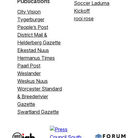
Publications
Soccer Laduma
Kickoff
City Vision
rooi rose
Tygerburger
People’s Post
District Mail &
Helderberg Gazette
Eikestad Nuus
Hermanus Times
Paarl Post
Weslander
Weskus Nuus
Worcester Standard
& Breederivier
Gazette
Swartland Gazette