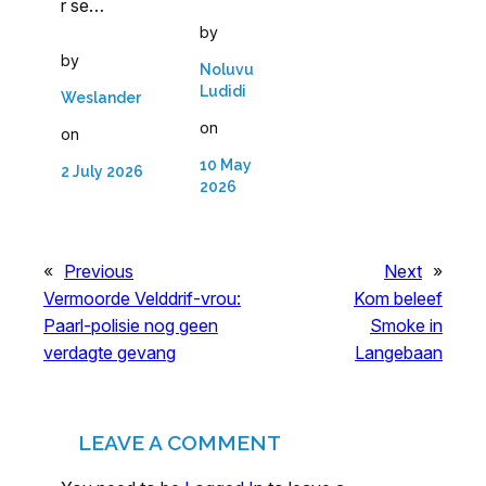
r se…
by
by
Noluvu
Ludidi
Weslander
on
on
10 May
2 July 2026
2026
«
Previous
Next
»
Vermoorde Velddrif-vrou:
Kom beleef
Paarl-polisie nog geen
Smoke in
verdagte gevang
Langebaan
LEAVE A COMMENT