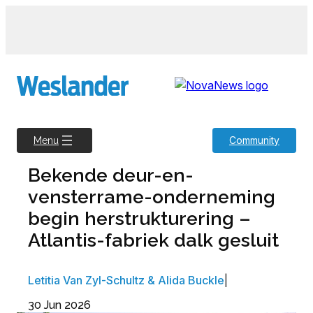
Skip
to
content
Community
Menu
Bekende deur-en-
vensterrame-onderneming
begin herstrukturering –
Atlantis-fabriek dalk gesluit
Letitia Van Zyl-Schultz & Alida Buckle
|
30 Jun 2026