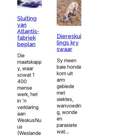
Sluiting
van
Atlantis-
Diereskui
fabriek
lings kry
beplan
swaar
Die
Sy meen
maatskapp
baie honde
y, waar
kom uit
sowat 1
arm
400
gebiede
mense
met
werk, het
siektes,
in 'n
wanvoedin
verklaring
g, wonde
aan
en
WeskusNu
parasiete
us
wat…
(Weslande