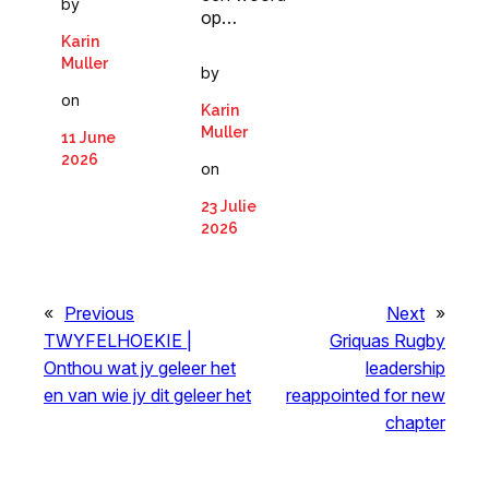
by
op…
Karin
Muller
by
on
Karin
Muller
11 June
2026
on
23 Julie
2026
«
Previous
Next
»
TWYFELHOEKIE |
Griquas Rugby
Onthou wat jy geleer het
leadership
en van wie jy dit geleer het
reappointed for new
chapter