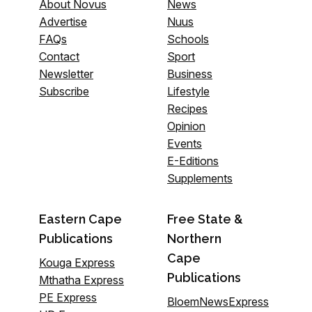
About Novus
News
Advertise
Nuus
FAQs
Schools
Contact
Sport
Newsletter
Business
Subscribe
Lifestyle
Recipes
Opinion
Events
E-Editions
Supplements
Eastern Cape
Free State &
Publications
Northern
Cape
Kouga Express
Publications
Mthatha Express
PE Express
BloemNewsExpress