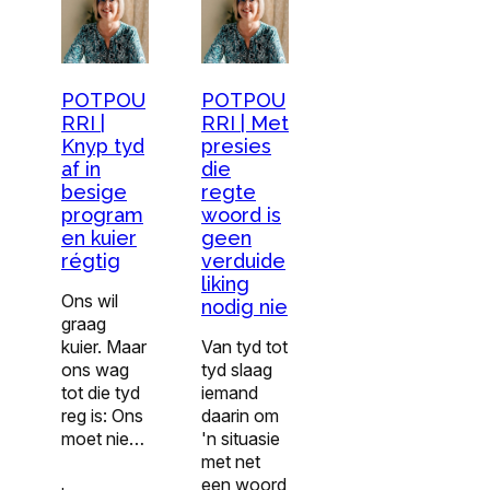
POTPOU
POTPOU
RRI |
RRI | Met
Knyp tyd
presies
af in
die
besige
regte
program
woord is
en kuier
geen
régtig
verduide
liking
Ons wil
nodig nie
graag
kuier. Maar
Van tyd tot
ons wag
tyd slaag
tot die tyd
iemand
reg is: Ons
daarin om
moet nie…
'n situasie
met net
een woord