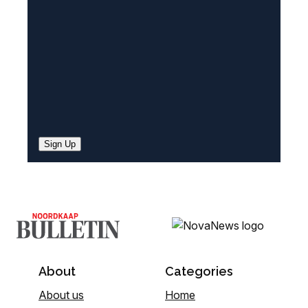
d
)
Sign Up
About
Categories
About us
Home