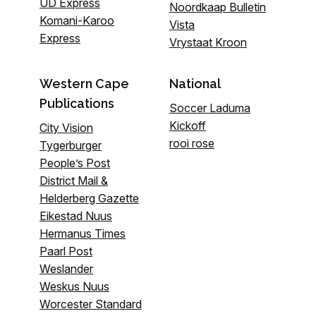
UD Express
Noordkaap Bulletin
Komani-Karoo
Vista
Express
Vrystaat Kroon
Western Cape
National
Publications
Soccer Laduma
Kickoff
City Vision
rooi rose
Tygerburger
People’s Post
District Mail &
Helderberg Gazette
Eikestad Nuus
Hermanus Times
Paarl Post
Weslander
Weskus Nuus
Worcester Standard