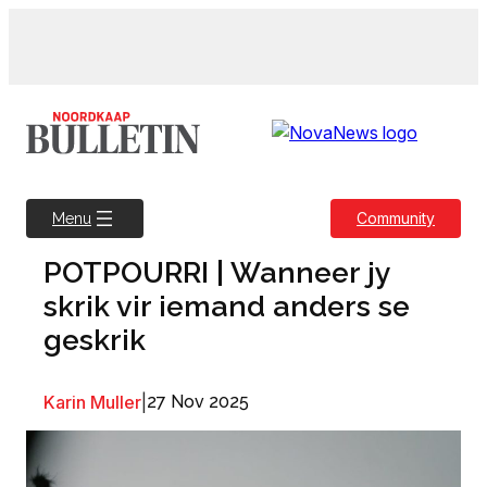
Skip
to
content
Community
Menu
POTPOURRI | Wanneer jy
skrik vir iemand anders se
geskrik
Karin Muller
|
27 Nov 2025