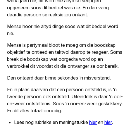
werk gaan nie, dit word nie altyd so seepglad
opgeneem soos dit bedoel was nie. En dan vang
daardie persoon se reaksie jou onkant.
Mense hoor nie altyd dinge soos wat dit bedoel word
nie.
Mense is partymaal bloot te moeg om die boodskap
objektief te ontleed en taktvol daarop te reageer. Soms
breek die boodskap wat oorgedra word op en
verbrokkel dit voordat dit die ontvanger se oor bereik.
Dan ontaard daar binne sekondes ‘n misverstand.
En in plaas daarvan dat een persoon ontsteld is, is ‘n
tweede persoon ook ontsteld. Uiteindelik is daar ‘n oor-
en-weer ontsteltenis. Soos ‘n oor-en-weer geskrikkery.
En dit alles totaal onnodig.
Lees nog rubrieke en meningstukke
hier
en
hier
.