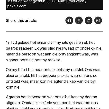
‘n Oor en weer geskrik. FOTO: Mart Production /
pexels.com
Share this article:
‘n Tyd gelede het iemand vir my iets gesê en ek het
daarop reageer. Ek was glad nie kwaad of ongeskik nie,
maar die persoon wat aan die ontvangkant was, was
sigbaar ontsteld oor my reaksie.
Op my beurt het haar ontsteltenis my ontstel. Ons was
albei ontsteld. Ek het probeer uitpluis waarom ons so
ontsteld was, maar kon nie agter die kap van die byl
kom nie.
Agterna het ‘n persoon wat ons albei ken my daarna
uitgevra. Omdat ek self nie verstaan het waarom ons
albei ontsteld geraak het nie, was dit vir my moeilik om