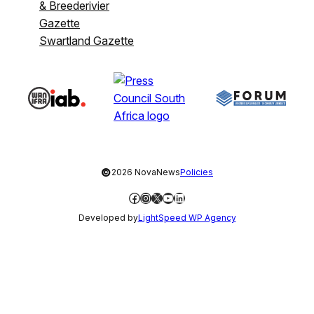
& Breederivier
Gazette
Swartland Gazette
©
2026 NovaNews
Policies
Facebook
Instagram
X
YouTube
LinkedIn
Developed by
LightSpeed WP Agency