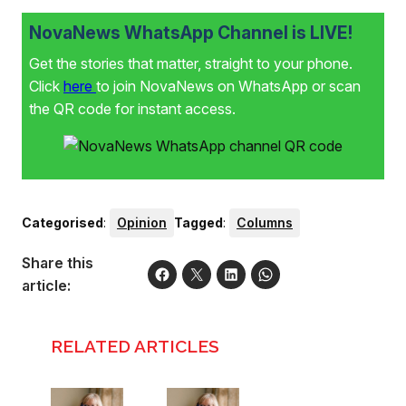
NovaNews WhatsApp Channel is LIVE!
Get the stories that matter, straight to your phone.
Click
here
to join NovaNews on WhatsApp or scan
the QR code for instant access.
Categorised
:
Opinion
Tagged
:
Columns
Share this
article:
RELATED ARTICLES