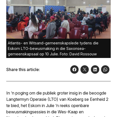
Atlantis- en Witsand-gemeenskapslede tydens die
Eskom LTO-bewusmaking in die Saxonsea-
gemeenskapsaal op 10 Julie. Foto: David Rossouw
Share this article:
In ‘n poging om die publiek groter insig in die beoogde
Langtermyn Operasie (LTO) van Koeberg se Eenheid 2
te bied, het Eskom in Julie ‘n reeks openbare
bewusmakingsessies in die Wes-Kaap en