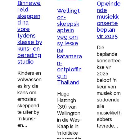
Binnewê
Opwinde
reld
nde
Wellingt
skeppen
musiekk
on-
d na
onserte
skeepsk
vore
beplan
aptein
tydens
vir 2025
veg om
klasse by
sy lewe
Die
kuns- en
ná
beplande
berading
katamara
konsertree
studio
n-
kse vir
ontploffin
Kinders en
2025
g in
volwassen
beloof ’n
Thailand
es kry die
keur van
kans om
musiek om
Hugo
emosies
sodoende
Hattingh
skeppend
alle
(39) van
te uiter by
musiekliefh
Wellington
'n kuns-
ebbers
in die Wes-
en…
tevrede…
Kaap is in
’n kritieke