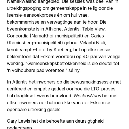
Namakwaland aangebied. Die sessies was deel van ‘n
uitreikingspoging om gemeenskappe in te lig oor die
lisensie-aansoekproses én om hul vrae,
bekommernisse en verwagtinge aan te hoor. Die
byeenkomste is in Athlone, Atlantis, Table View,
Concordia (NamaKhoi-munisipaliteit) en Garies
(Kamiesberg-munisipaliteit) gehou. Velaphi Ntuli,
kernbeampte-hoof by Koeberg, het op elke sessie
beklemtoon dat Eskom voortbou op 40 jaar van veilige
werking. “Gemeenskapsbetrokkenheid is die sleutel tot
‘n volhoubare pad vorentoe,” sê hy.
In Atlantis het inwoners op die bewusmakingsessie met
eerlikheid en empatie gedeel oor hoe die LTO-proses
hul daaglikse lewens beïnvloed.
WeskusNuus
het met
etlike inwoners oor hul indrukke van oor Eskom se
openbare uitreiking gesels.
Gary Lewis het die behoefte aan deursigtigheid
onderstreep.