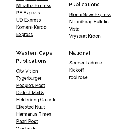
Publications
Mthatha Express
PE Express
BloemNewsExpress
UD Express
Noordkaap Bulletin
Komani-Karoo
Vista
Express
Vrystaat Kroon
Western Cape
National
Publications
Soccer Laduma
Kickoff
City Vision
rooi rose
Tygerburger
People’s Post
District Mail &
Helderberg Gazette
Eikestad Nuus
Hermanus Times
Paarl Post
Weslander