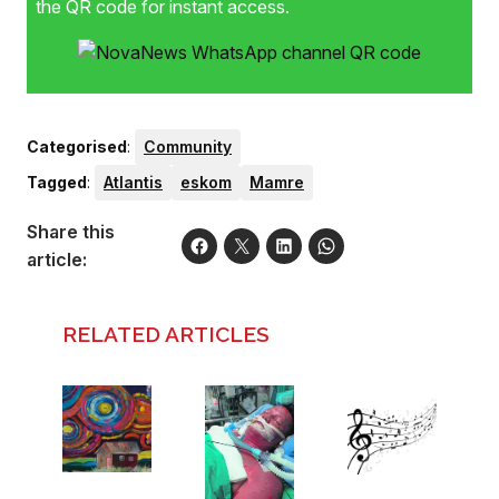
the QR code for instant access.
Categorised
:
Community
Tagged
:
Atlantis
eskom
Mamre
Share this
article:
RELATED ARTICLES