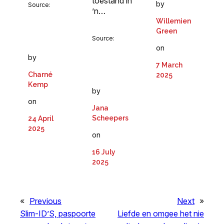
toestand in
by
Source:
’n…
Willemien
Green
Source:
on
by
7 March
Charné
2025
Kemp
by
on
Jana
Scheepers
24 April
2025
on
16 July
2025
«
Previous
Next
»
Slim-ID’S, paspoorte
Liefde en omgee het nie