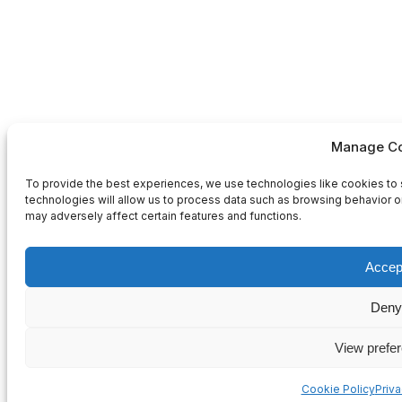
Manage Co
To provide the best experiences, we use technologies like cookies to 
technologies will allow us to process data such as browsing behavior or
may adversely affect certain features and functions.
Accep
Deny
View prefe
Cookie Policy
Priv