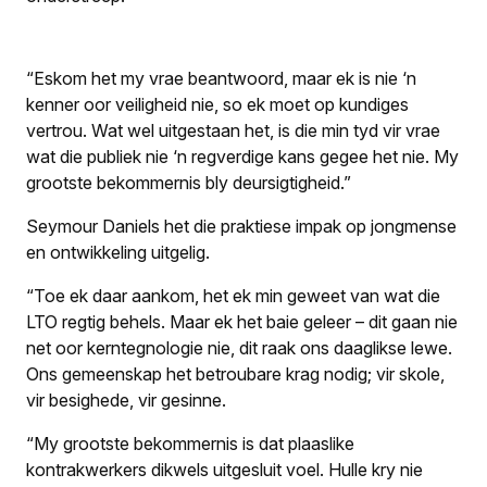
“Eskom het my vrae beantwoord, maar ek is nie ‘n
kenner oor veiligheid nie, so ek moet op kundiges
vertrou. Wat wel uitgestaan het, is die min tyd vir vrae
wat die publiek nie ‘n regverdige kans gegee het nie. My
grootste bekommernis bly deursigtigheid.”
Seymour Daniels het die praktiese impak op jongmense
en ontwikkeling uitgelig.
“Toe ek daar aankom, het ek min geweet van wat die
LTO regtig behels. Maar ek het baie geleer – dit gaan nie
net oor kerntegnologie nie, dit raak ons daaglikse lewe.
Ons gemeenskap het betroubare krag nodig; vir skole,
vir besighede, vir gesinne.
“My grootste bekommernis is dat plaaslike
kontrakwerkers dikwels uitgesluit voel. Hulle kry nie