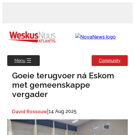
Skip
to
content
Community
Menu
Goeie terugvoer ná Eskom
met gemeenskappe
vergader
David Rossouw
|
14 Aug 2025