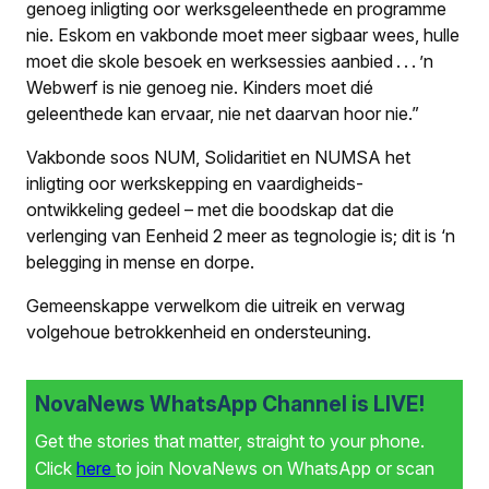
genoeg inligting oor werksgeleenthede en programme
nie. Eskom en vakbonde moet meer sigbaar wees, hulle
moet die skole besoek en werksessies aanbied . . . ’n
Webwerf is nie genoeg nie. Kinders moet dié
geleenthede kan ervaar, nie net daarvan hoor nie.”
Vakbonde soos NUM, Solidaritiet en NUMSA het
inligting oor werkskepping en vaardigheids-
ontwikkeling gedeel – met die boodskap dat die
verlenging van Eenheid 2 meer as tegnologie is; dit is ‘n
belegging in mense en dorpe.
Gemeenskappe verwelkom die uitreik en verwag
volgehoue betrokkenheid en ondersteuning.
NovaNews WhatsApp Channel is LIVE!
Get the stories that matter, straight to your phone.
Click
here
to join NovaNews on WhatsApp or scan