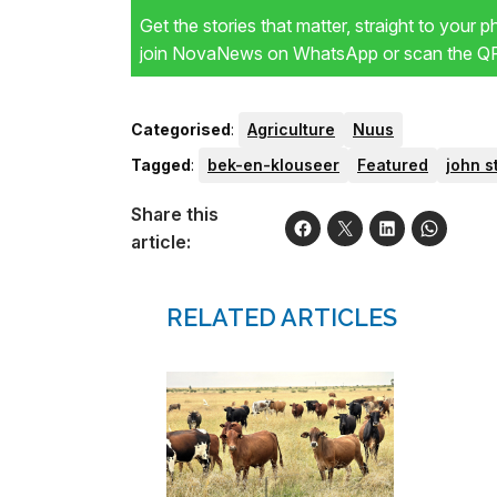
Get the stories that matter, straight to your 
join NovaNews on WhatsApp or scan the QR 
Categorised
:
Agriculture
Nuus
Tagged
:
bek-en-klouseer
Featured
john 
Share this
article:
RELATED ARTICLES