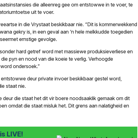
tsinstansies die alleenreg gee om entstowwe in te voer, te
toriumtoetse uit te voer.
veeartse in die Vrystaat beskikbaar nie. “Dit is kommerwekkend
tswana gekry is, in een geval aan ‘n hele melkkudde toegedien
useermet ernstige gevolge.
esonder hard getref word met massiewe produksieverliese en
 die pyn en nood van die koeie te verlig. Verhoogde
s word ondersoek.”
as entstowwe deur private invoer beskikbaar gestel word,
e staat nie.
e deur die staat het dit vir boere noodsaaklik gemaak om dit
oen omdat die staat misluk het. Dit grens aan nalatigheid en
s LIVE!