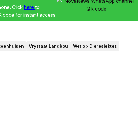
phone. Click
here
to
code for instant access.
steenhuisen
Vrystaat Landbou
Wet op Dieresiektes