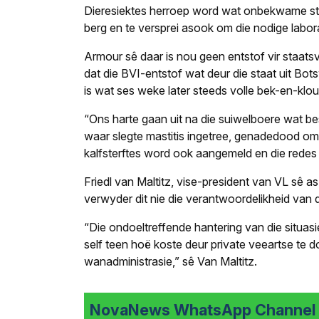
Dieresiektes herroep word wat onbekwame staa
berg en te versprei asook om die nodige labora
Armour sê daar is nou geen entstof vir staats
dat die BVI-entstof wat deur die staat uit Bo
is wat ses weke later steeds volle bek-en-klo
“Ons harte gaan uit na die suiwelboere wat b
waar slegte mastitis ingetree, genadedood om
kalfsterftes word ook aangemeld en die rede
Friedl van Maltitz, vise-president van VL sê 
verwyder dit nie die verantwoordelikheid van di
“Die ondoeltreffende hantering van die situasi
self teen hoë koste deur private veeartse te d
wanadministrasie,” sê Van Maltitz.
NovaNews WhatsApp Channel i