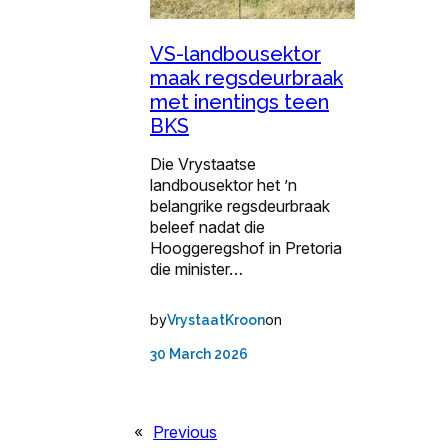
VS-landbousektor
maak regsdeurbraak
met inentings teen
BKS
Die Vrystaatse
landbousektor het ’n
belangrike regsdeurbraak
beleef nadat die
Hooggeregshof in Pretoria
die minister…
by
on
VrystaatKroon
30 March 2026
«
Previous