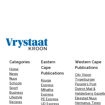
Categories
Eastern
Western Cape
Cape
Publications
Home
Publications
News
City Vision
Nuus
Tygerburger
Kouga
Schools
People’s Post
Express
Sport
District Mail &
Mthatha
Business
Helderberg Gazett
Express
Lifestyle
Eikestad Nuus
PE Express
Recipes
Hermanus Times
UD Express