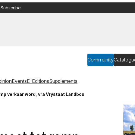
 Subscribe
Community
Catalogu
inion
Events
E-Editions
Supplements
mp verkaar word, vra Vrystaat Landbou