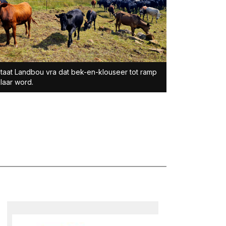
taat Landbou vra dat bek-en-klouseer tot ramp
laar word.