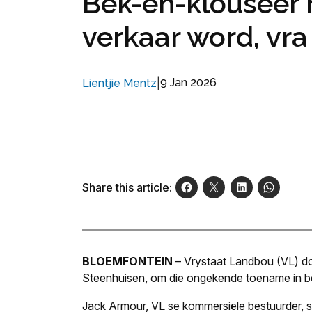
Bek-en-klouseer 
verkaar word, vr
|
9 Jan 2026
Lientjie Mentz
Share this article:
BLOEMFONTEIN
– Vrystaat Landbou (VL) do
Steenhuisen, om die ongekende toename in bek
Jack Armour, VL se kommersiële bestuurder, sê