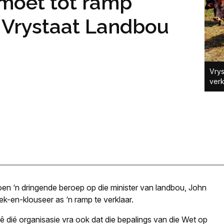
moet tot ramp
a Vrystaat Landbou
Vrys
verk
en ‘n dringende beroep op die minister van landbou, John
-en-klouseer as ‘n ramp te verklaar.
 dié organisasie vra ook dat die bepalings van die Wet op