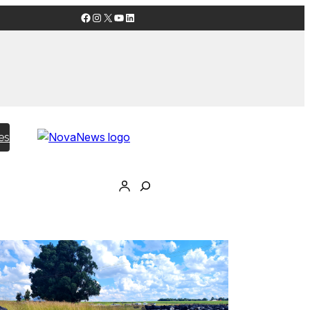
Facebook
Instagram
X
YouTube
LinkedIn
es