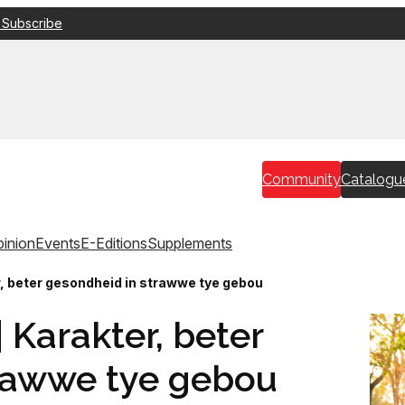
 Subscribe
Community
Catalogu
inion
Events
E-Editions
Supplements
 beter gesondheid in strawwe tye gebou
Karakter, beter
rawwe tye gebou