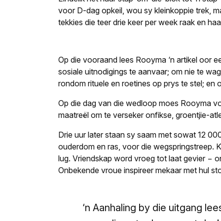
voor D-dag opkeil, wou sy kleinkoppie trek, 
tekkies die teer drie keer per week raak en h
Op die vooraand lees Rooyma ‘n artikel oor 
sosiale uitnodigings te aanvaar; om nie te wag
rondom rituele en roetines op prys te stel; en
Op die dag van die wedloop moes Rooyma voor
maatreël om te verseker onfikse, groentjie-at
Drie uur later staan sy saam met sowat 12 00
ouderdom en ras, voor die wegspringstreep.
lug. Vriendskap word vroeg tot laat gevier − 
Onbekende vroue inspireer mekaar met hul stor
‘n Aanhaling by die uitgang l