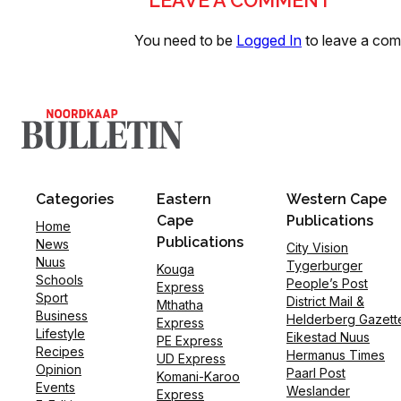
LEAVE A COMMENT
You need to be
Logged In
to leave a co
Categories
Eastern
Western Cape
Cape
Publications
Home
Publications
News
City Vision
Nuus
Tygerburger
Kouga
Schools
People’s Post
Express
Sport
District Mail &
Mthatha
Business
Helderberg Gazett
Express
Lifestyle
Eikestad Nuus
PE Express
Recipes
Hermanus Times
UD Express
Opinion
Paarl Post
Komani-Karoo
Events
Weslander
Express