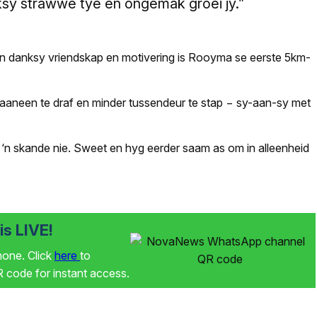
ksy strawwe tye en ongemak groei jy.”
 en danksy vriendskap en motivering is Rooyma se eerste 5km-
aneen te draf en minder tussendeur te stap − sy-aan-sy met
e ‘n skande nie. Sweet en hyg eerder saam as om in alleenheid
s LIVE!
phone. Click
here
to
code for instant access.