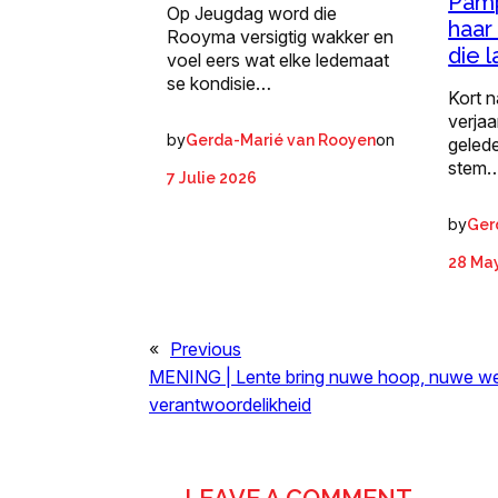
Pamp
Op Jeugdag word die
haar
Rooyma versigtig wakker en
die l
voel eers wat elke ledemaat
se kondisie…
Kort n
verja
by
on
Gerda-Marié van Rooyen
gelede
stem
7 Julie 2026
by
Ger
28 Ma
«
Previous
MENING | Lente bring nuwe hoop, nuwe w
verantwoordelikheid