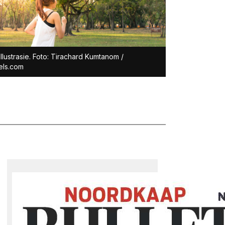
illustrasie. Foto: Tirachard Kumtanom /
els.com