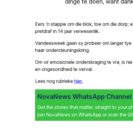
dinge te doen, want dan
Eers ‘n stappie om die blok, toe om die dorp;
pretdraf in 14 jaar verwesenlik.
Vandeesweek gaan sy probeer om langer tye a
haar ondersteuningskring.
Om vir emosionele onderskraging te vra, is ni
en ongesondheid te verval.
Lees nog rubrieke
hier.
NovaNews WhatsApp Channel i
Get the stories that matter, straight to your 
join NovaNews on WhatsApp or scan the QR 