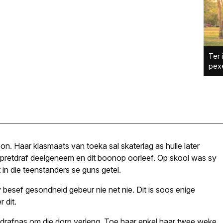
Ter 
pex
n. Haar klasmaats van toeka sal skaterlag as hulle later
pretdraf deelgeneem en dit boonop oorleef. Op skool was sy
t in die teenstanders se guns getel.
 besef gesondheid gebeur nie net nie. Dit is soos enige
 dit.
p-drafpas om die dorp verleng. Toe haar enkel haar twee weke