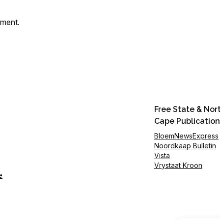
mment.
Free State & Nor
Cape Publication
BloemNewsExpress
Noordkaap Bulletin
Vista
Vrystaat Kroon
e