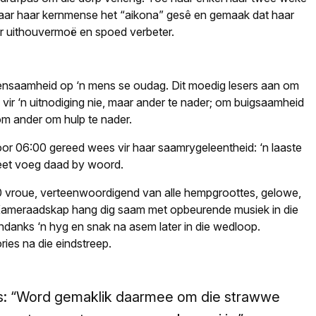
maar haar kernmense het “aikona” gesê en gemaak dat haar
aar uithouvermoë en spoed verbeter.
eensaamheid op ‘n mens se oudag. Dit moedig lesers aan om
 vir ‘n uitnodiging nie, maar ander te nader; om buigsaamheid
 om ander om hulp te nader.
 06:00 gereed wees vir haar saamrygeleentheid: ‘n laaste
leet voeg daad by woord.
0 vroue, verteenwoordigend van alle hempgroottes, gelowe,
 Kameraadskap hang dig saam met opbeurende musiek in die
ondanks ‘n hyg en snak na asem later in die wedloop.
ies na die eindstreep.
ees: “Word gemaklik daarmee om die strawwe