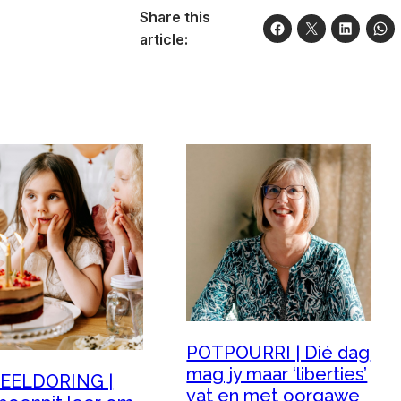
Share this
article:
POTPOURRI | Dié dag
mag jy maar ‘liberties’
EELDORING |
vat en met oorgawe