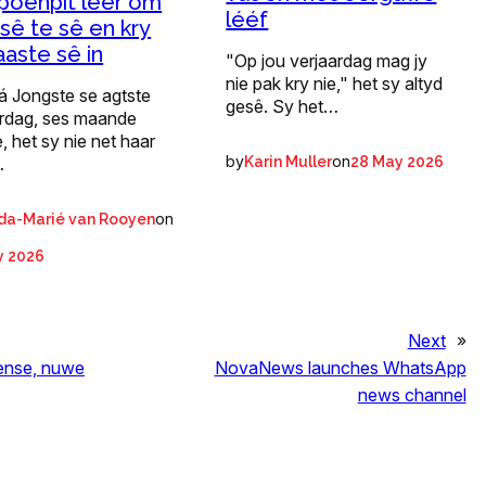
oenpit leer om
lééf
 sê te sê en kry
aaste sê in
"Op jou verjaardag mag jy
nie pak kry nie," het sy altyd
á Jongste se agtste
gesê. Sy het…
ardag, ses maande
, het sy nie net haar
by
on
Karin Muller
28 May 2026
…
on
da-Marié van Rooyen
y 2026
Next
»
ense, nuwe
NovaNews launches WhatsApp
news channel