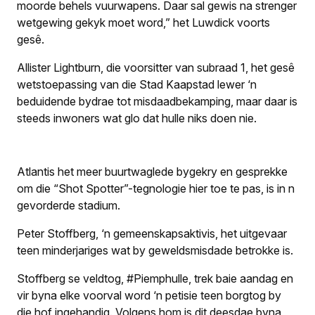
moorde behels vuurwapens. Daar sal gewis na strenger
wetgewing gekyk moet word,” het Luwdick voorts
gesê.
Allister Lightburn, die voorsitter van subraad 1, het gesê
wetstoepassing van die Stad Kaapstad lewer ‘n
beduidende bydrae tot misdaadbekamping, maar daar is
steeds inwoners wat glo dat hulle niks doen nie.
Atlantis het meer buurtwaglede bygekry en gesprekke
om die “Shot Spotter”-tegnologie hier toe te pas, is in n
gevorderde stadium.
Peter Stoffberg, ‘n gemeenskapsaktivis, het uitgevaar
teen minderjariges wat by geweldsmisdade betrokke is.
Stoffberg se veldtog, #Piemphulle, trek baie aandag en
vir byna elke voorval word ‘n petisie teen borgtog by
die hof ingehandig. Volgens hom is dit deesdae byna