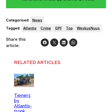
Categorised
:
News
Tagged
:
Atlantis
Crime
GPF
Top
WeskusNuus
Share this
article:
RELATED ARTICLES
Tieners
by
Atlantis-
tronk