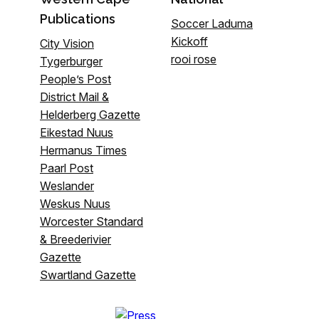
Publications
Soccer Laduma
Kickoff
City Vision
rooi rose
Tygerburger
People’s Post
District Mail &
Helderberg Gazette
Eikestad Nuus
Hermanus Times
Paarl Post
Weslander
Weskus Nuus
Worcester Standard
& Breederivier
Gazette
Swartland Gazette