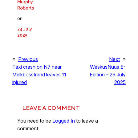
Murphy
Roberts
on
24 July
2025
«
Previous
Next
»
Taxi crash on N7 near
WeskusNuus E-
Melkbosstrand leaves 11
Edition – 29 July
injured
2025
LEAVE A COMMENT
You need to be
Logged In
to leave a
comment.