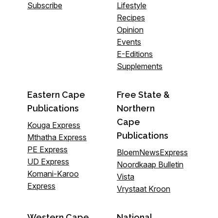
Subscribe
Lifestyle
Recipes
Opinion
Events
E-Editions
Supplements
Eastern Cape
Free State &
Publications
Northern
Cape
Kouga Express
Publications
Mthatha Express
PE Express
BloemNewsExpress
UD Express
Noordkaap Bulletin
Komani-Karoo
Vista
Express
Vrystaat Kroon
Western Cape
National