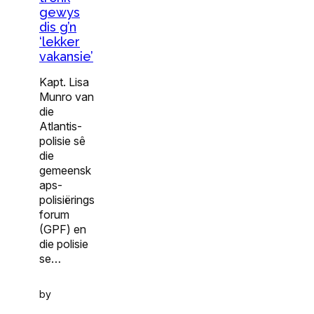
gewys
dis g’n
‘lekker
vakansie’
Kapt. Lisa
Munro van
die
Atlantis-
polisie sê
die
gemeensk
aps-
polisiërings
forum
(GPF) en
die polisie
se…
by