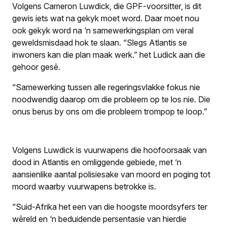
Volgens Cameron Luwdick, die GPF-voorsitter, is dit
gewis iets wat na gekyk moet word. Daar moet nou
ook gekyk word na ‘n samewerkingsplan om veral
geweldsmisdaad hok te slaan. “Slegs Atlantis se
inwoners kan die plan maak werk.” het Ludick aan die
gehoor gesê.
“Samewerking tussen alle regeringsvlakke fokus nie
noodwendig daarop om die probleem op te los nie. Die
onus berus by ons om die probleem trompop te loop.”
Volgens Luwdick is vuurwapens die hoofoorsaak van
dood in Atlantis en omliggende gebiede, met ‘n
aansienlike aantal polisiesake van moord en poging tot
moord waarby vuurwapens betrokke is.
“Suid-Afrika het een van die hoogste moordsyfers ter
wêreld en ‘n beduidende persentasie van hierdie