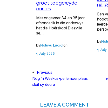
groet toegewyde
ná 38
onnies
Een v
Met ongeveer 34 en 35 jaar
hoogt
afsonderlik in die onderwys,
leerd
het die Hoërskool Diazville
persoo
se…
by
Nol
by
on
Noluvu Ludidi
9 July
9 July 2026
«
Previous
Nóg ‘n Weskus-perlemoenplaas
Tr
sluit sy deure
LEAVE A COMMENT