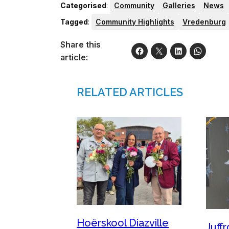
Categorised
:
Community
Galleries
News
Tagged
:
Community Highlights
Vredenburg
Share this
article:
RELATED ARTICLES
Hoërskool Diazville
Juffr