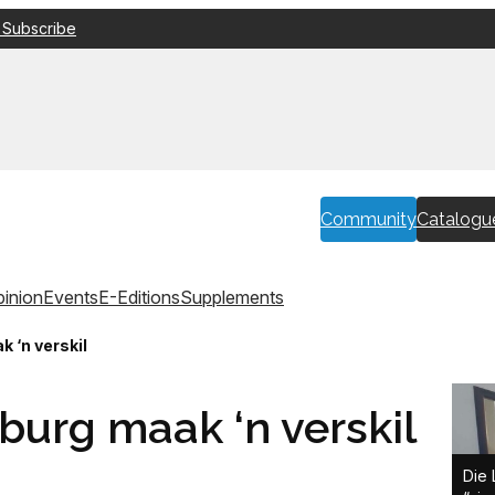
 Subscribe
Community
Catalogu
inion
Events
E-Editions
Supplements
 ‘n verskil
burg maak ‘n verskil
Die 