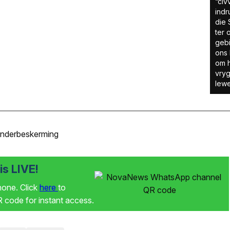
“civ
indr
die
ter 
gebi
ons 
om h
vryg
lewe
inderbeskerming
s LIVE!
phone. Click
here
to
code for instant access.