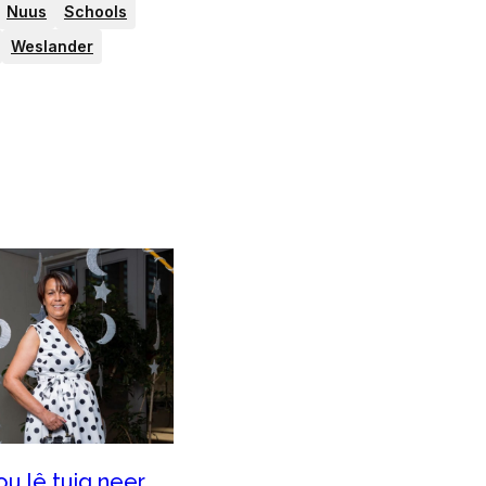
Nuus
Schools
Weslander
ou lê tuig neer