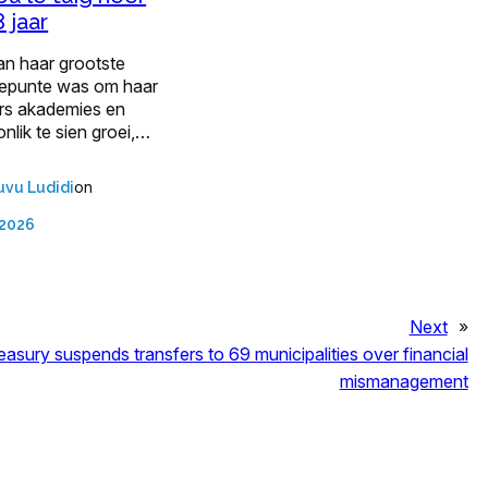
 jaar
an haar grootste
epunte was om haar
ers akademies en
nlik te sien groei,…
on
uvu Ludidi
 2026
Next
»
easury suspends transfers to 69 municipalities over financial
mismanagement