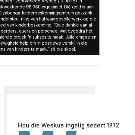
viedag” voorverlede Vrydag (19 Junie) ‘n
ukwekkende R8 960 ingesamel. Dié geld is aan
 Siyabonga-kinderbeskermingsentrum geskenk,
ondersteu- ning van hul waardevolle werk op die
ed van kinderbeskerming. “Baie dankie aan al
leerders, ouers en personeel wat bygedra het
ierdie projek ‘n sukses te maak. Julle omgee en
ewigheid help om ‘n positiewe verskil in die
ns van kinders te maak,” sê die skool.