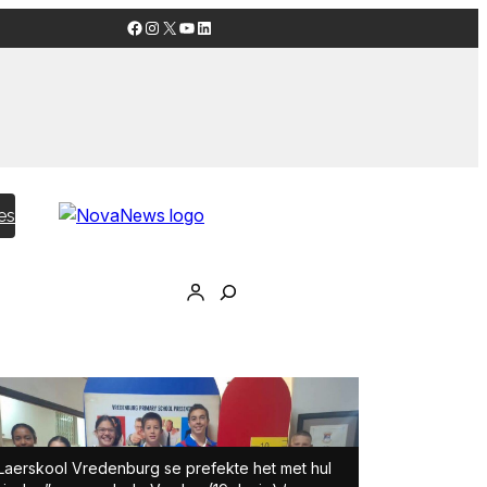
Facebook
Instagram
X
YouTube
LinkedIn
es
Laerskool Vredenburg se prefekte het met hul