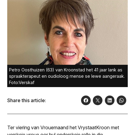
Petro Oosthuizen (63) van Kroonstad het 41 jaar lank as
spraakterapeut en oudioloog mense se lewe aangeraak.
Foto:Verskaf
Share this article:
Ter viering van Vrouemaand het VrystaatKroon met
verskeie vroue oor hul onderskeie rolle in die