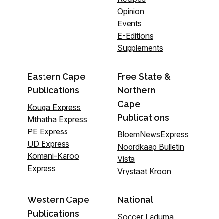
Opinion
Events
E-Editions
Supplements
Eastern Cape
Free State &
Publications
Northern
Cape
Kouga Express
Publications
Mthatha Express
PE Express
BloemNewsExpress
UD Express
Noordkaap Bulletin
Komani-Karoo
Vista
Express
Vrystaat Kroon
Western Cape
National
Publications
Soccer Laduma