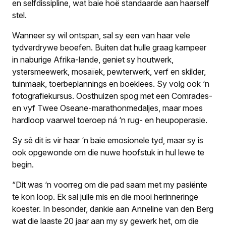
en selfdissipline, wat baie hoë standaarde aan haarself
stel.
Wanneer sy wil ontspan, sal sy een van haar vele
tydverdrywe beoefen. Buiten dat hulle graag kampeer
in naburige Afrika-lande, geniet sy houtwerk,
ystersmeewerk, mosaïek, pewterwerk, verf en skilder,
tuinmaak, toerbeplannings en boeklees. Sy volg ook ‘n
fotografiekursus. Oosthuizen spog met een Comrades-
en vyf Twee Oseane-marathonmedaljes, maar moes
hardloop vaarwel toeroep ná ‘n rug- en heupoperasie.
Sy sê dit is vir haar ‘n baie emosionele tyd, maar sy is
ook opgewonde om die nuwe hoofstuk in hul lewe te
begin.
“Dit was ‘n voorreg om die pad saam met my pasiënte
te kon loop. Ek sal julle mis en die mooi herinneringe
koester. In besonder, dankie aan Anneline van den Berg
wat die laaste 20 jaar aan my sy gewerk het, om die