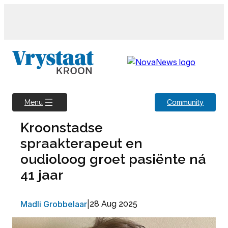
Skip
to
content
Community
Menu
Kroonstadse
spraakterapeut en
oudioloog groet pasiënte ná
41 jaar
Madli Grobbelaar
|
28 Aug 2025