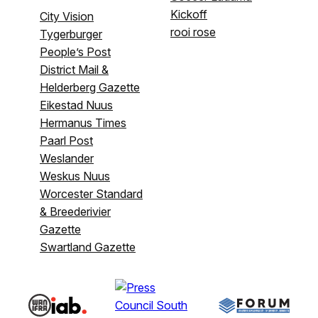
Kickoff
City Vision
rooi rose
Tygerburger
People’s Post
District Mail &
Helderberg Gazette
Eikestad Nuus
Hermanus Times
Paarl Post
Weslander
Weskus Nuus
Worcester Standard
& Breederivier
Gazette
Swartland Gazette