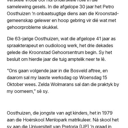
samelewing gesels. In die afgelope 30 jaar het Petro
Oosthuizen ‘n onbaatsugtige diens aan die Kroonstad-
gemeenskap gelewer en hoop gebring vir dié wat met
gehoorprobleme skukkel.
Die 63-jarige Oosthuizen, wat die afgelope 41 jaar as
spraakterapeut en oudioloog werk, het drie dekades
gelede die Kroonstad Gehoorsentrum begin. Sy het
besluit om hierdie jaar die tuig amptelik neer te lê.
“Ons gaan volgende jaar in die Bosveld aftree, en
daarom sal my laaste werksdag op Woensdag 15
Oktober wees. Zelda Wolmarans sal dan die praktyk by
my oorneem,” sê sy.
Oosthuizen, die jongste van agt kinders, het in 1979
aan die Hoërskool Menlopark matrikuleer. Ná skool het
sy aan die Universiteit van Pretoria (UP) ‘n graad in