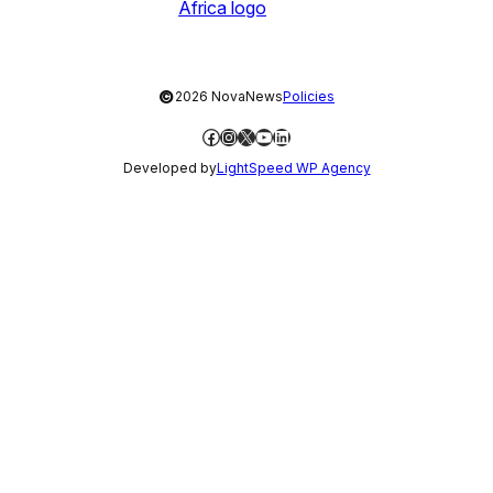
©
2026 NovaNews
Policies
Facebook
Instagram
X
YouTube
LinkedIn
Developed by
LightSpeed WP Agency