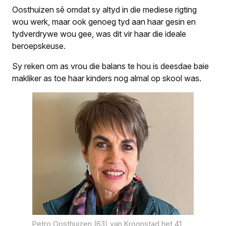
Oosthuizen sê omdat sy altyd in die mediese rigting
wou werk, maar ook genoeg tyd aan haar gesin en
tydverdrywe wou gee, was dit vir haar die ideale
beroepskeuse.
Sy reken om as vrou die balans te hou is deesdae baie
makliker as toe haar kinders nog almal op skool was.
Petro Oosthuizen (63) van Kroonstad het 41