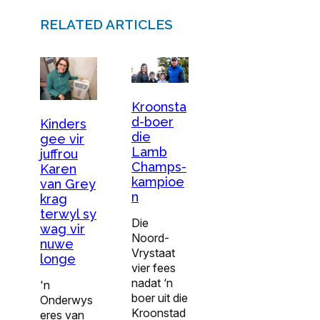
RELATED ARTICLES
Kroonsta
d-boer
Kinders
die
gee vir
Lamb
juffrou
Champs-
Karen
kampioe
van Grey
n
krag
terwyl sy
Die
wag vir
Noord-
nuwe
Vrystaat
longe
vier fees
nadat ‘n
'n
boer uit die
Onderwys
Kroonstad
eres van