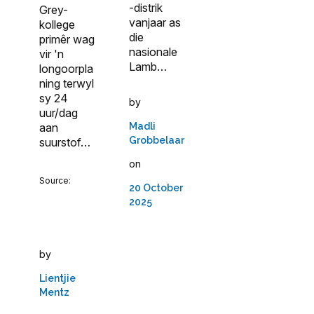
-distrik
Grey-
vanjaar as
kollege
die
primêr wag
nasionale
vir 'n
Lamb…
longoorpla
ning terwyl
sy 24
by
uur/dag
aan
Madli
Grobbelaar
suurstof…
on
Source:
20 October
2025
by
Lientjie
Mentz