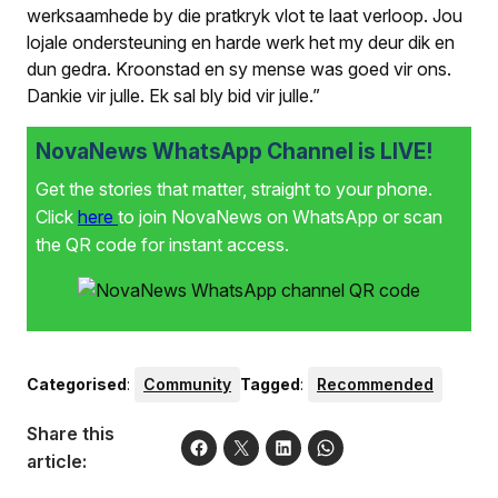
werksaamhede by die pratkryk vlot te laat verloop. Jou
lojale ondersteuning en harde werk het my deur dik en
dun gedra. Kroonstad en sy mense was goed vir ons.
Dankie vir julle. Ek sal bly bid vir julle.”
NovaNews WhatsApp Channel is LIVE!
Get the stories that matter, straight to your phone.
Click
here
to join NovaNews on WhatsApp or scan
the QR code for instant access.
Categorised
:
Community
Tagged
:
Recommended
Share this
article: