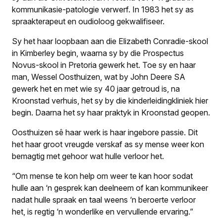
kommunikasie-patologie verwerf. In 1983 het sy as
spraakterapeut en oudioloog gekwalifiseer.
Sy het haar loopbaan aan die Elizabeth Conradie-skool
in Kimberley begin, waarna sy by die Prospectus
Novus-skool in Pretoria gewerk het. Toe sy en haar
man, Wessel Oosthuizen, wat by John Deere SA
gewerk het en met wie sy 40 jaar getroud is, na
Kroonstad verhuis, het sy by die kinderleidingkliniek hier
begin. Daarna het sy haar praktyk in Kroonstad geopen.
Oosthuizen sê haar werk is haar ingebore passie. Dit
het haar groot vreugde verskaf as sy mense weer kon
bemagtig met gehoor wat hulle verloor het.
“Om mense te kon help om weer te kan hoor sodat
hulle aan ‘n gesprek kan deelneem of kan kommunikeer
nadat hulle spraak en taal weens ‘n beroerte verloor
het, is regtig ‘n wonderlike en vervullende ervaring.”