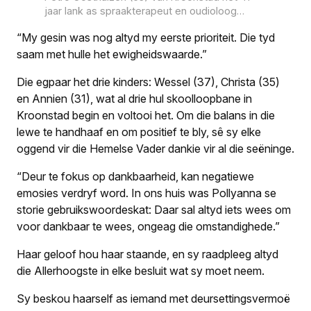
jaar lank as spraakterapeut en oudioloog
mense se lewe aangeraak. Foto: Verskaf
“My gesin was nog altyd my eerste prioriteit. Die tyd
saam met hulle het ewigheidswaarde.”
Die egpaar het drie kinders: Wessel (37), Christa (35)
en Annien (31), wat al drie hul skoolloopbane in
Kroonstad begin en voltooi het. Om die balans in die
lewe te handhaaf en om positief te bly, sê sy elke
oggend vir die Hemelse Vader dankie vir al die seëninge.
“Deur te fokus op dankbaarheid, kan negatiewe
emosies verdryf word. In ons huis was Pollyanna se
storie gebruikswoordeskat: Daar sal altyd iets wees om
voor dankbaar te wees, ongeag die omstandighede.”
Haar geloof hou haar staande, en sy raadpleeg altyd
die Allerhoogste in elke besluit wat sy moet neem.
Sy beskou haarself as iemand met deursettingsvermoë