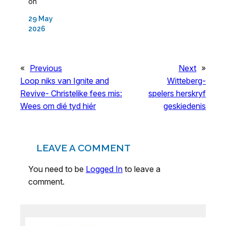
on
29 May
2026
«
Previous
Next
»
Loop niks van Ignite and
Witteberg-
Revive- Christelike fees mis:
spelers herskryf
Wees om dié tyd hiér
geskiedenis
LEAVE A COMMENT
You need to be
Logged In
to leave a
comment.