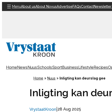
Skip
About us
About Novus
Advertise
FAQs
Contact
Newsletter
Menu
to
content
Home
News
Nuus
Schools
Sport
Business
Lifestyle
Recipes
Op
Home
»
Nuus
»
Inligting kan deurslag gee
Inligting kan deu
|
28 Aug 2025
VrystaatKroon