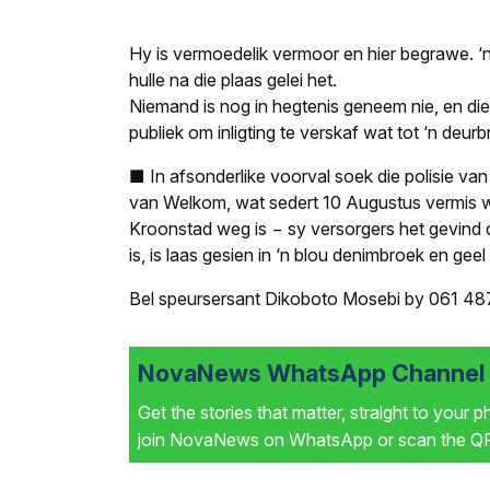
Hy is vermoedelik vermoor en hier begrawe. ‘
hulle na die plaas gelei het.
Niemand is nog in hegtenis geneem nie, en die
publiek om inligting te verskaf wat tot ‘n deurb
■ In afsonderlike voorval soek die polisie v
van Welkom, wat sedert 10 Augustus vermis wo
Kroonstad weg is − sy versorgers het gevind 
is, is laas gesien in ‘n blou denimbroek en geel
Bel speursersant Dikoboto Mosebi by 061 487 3
NovaNews WhatsApp Channel i
Get the stories that matter, straight to your 
join NovaNews on WhatsApp or scan the QR 