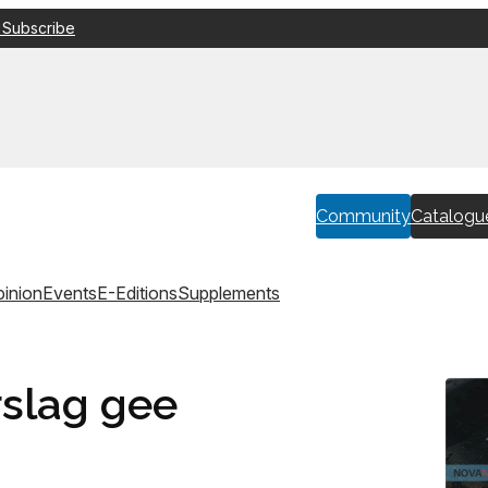
 Subscribe
Community
Catalogu
inion
Events
E-Editions
Supplements
rslag gee