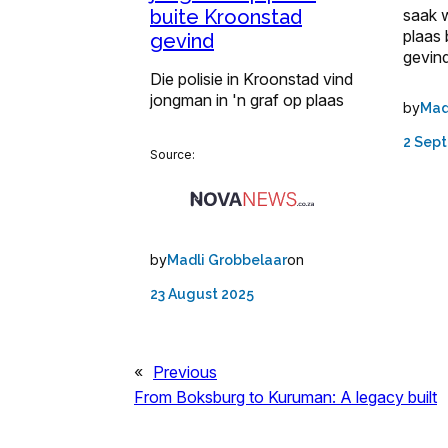
buite Kroonstad
saak 
plaas
gevind
gevind
Die polisie in Kroonstad vind
jongman in 'n graf op plaas
by
Mad
2 Sep
Source:
by
on
Madli Grobbelaar
23 August 2025
«
Previous
From Boksburg to Kuruman: A legacy built