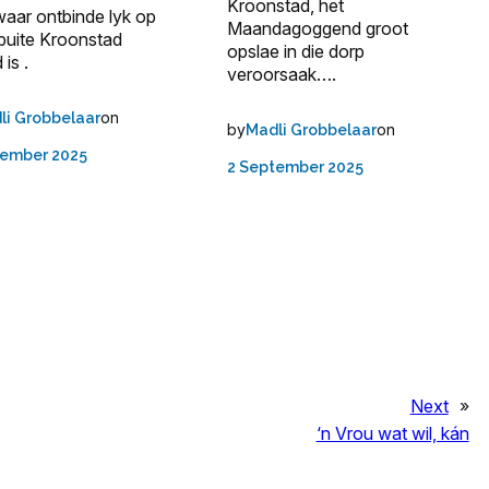
Kroonstad, het
waar ontbinde lyk op
Maandagoggend groot
 buite Kroonstad
opslae in die dorp
 is .
veroorsaak….
on
li Grobbelaar
by
on
Madli Grobbelaar
tember 2025
2 September 2025
Next
»
‘n Vrou wat wil, kán