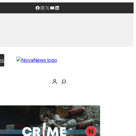
Facebook
Instagram
X
YouTube
LinkedIn
es