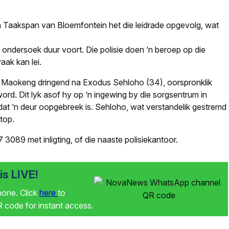
n Taakspan van Bloemfontein het die leidrade opgevolg, wat
 ondersoek duur voort. Die polisie doen ‘n beroep op die
raak kan lei.
an Maokeng dringend na Exodus Sehloho (34), oorspronklik
rd. Dit lyk asof hy op ‘n ingewing by die sorgsentrum in
dat ‘n deur oopgebreek is. Sehloho, wat verstandelik gestremd
 top.
089 met inligting, of die naaste polisiekantoor.
s LIVE!
phone. Click
here
to
code for instant access.