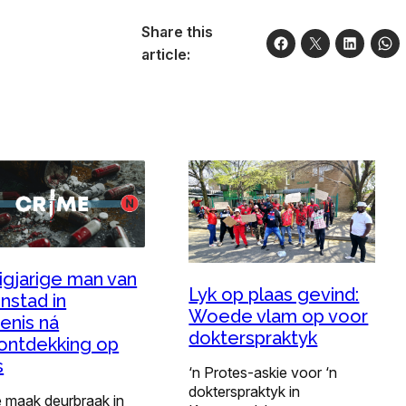
Share this
article:
igjarige man van
Lyk op plaas gevind:
nstad in
Woede vlam op voor
enis ná
dokterspraktyk
ontdekking op
s
‘n Protes-askie voor ‘n
dokterspraktyk in
e maak deurbraak in