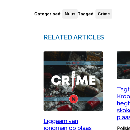
Categorised
:
Nuus
Tagged
:
Crime
RELATED ARTICLES
Tagt
Kroo
hegt
skok
plaa
Liggaam van
jongman op plaas
Polisi