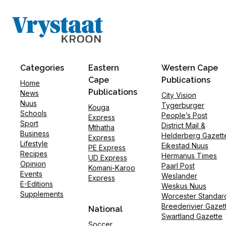
Categories
Eastern
Western Cape
Cape
Publications
Home
Publications
News
City Vision
Nuus
Tygerburger
Kouga
Schools
People’s Post
Express
Sport
District Mail &
Mthatha
Business
Helderberg Gazett
Express
Lifestyle
Eikestad Nuus
PE Express
Recipes
Hermanus Times
UD Express
Opinion
Paarl Post
Komani-Karoo
Events
Weslander
Express
E-Editions
Weskus Nuus
Supplements
Worcester Standar
Breederivier Gazet
National
Swartland Gazette
Soccer