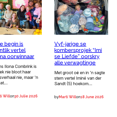
Vyf-jarige se
 begin is
kombersprojek “Imi
tlik vertel
se Liefde” oorskry
ma oorwinnaar
alle verwagtinge
s Ilona Combrink is
ek nie bloot haar
Met groot oë en in 'n sagte
verhaal nie, maar 'n
stem vertel Iminé van der
wat…
Sandt (5) hoekom…
on
i Will
30 Julie 2026
by
on
Marti Will
18 June 2026