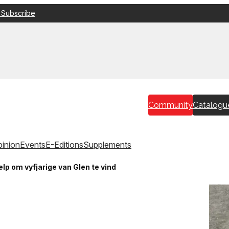
 Subscribe
Community
Catalogu
inion
Events
E-Editions
Supplements
lp om vyfjarige van Glen te vind