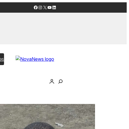
Facebook
Instagram
X
YouTube
LinkedIn
es