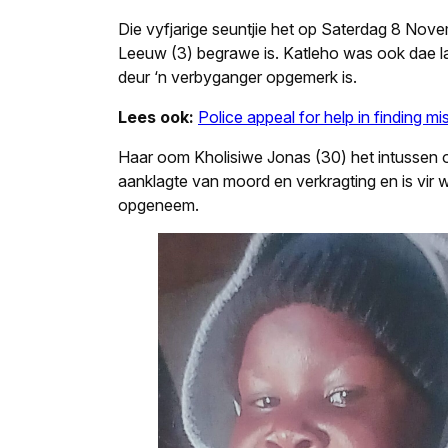
Die vyfjarige seuntjie het op Saterdag 8 Nove
Leeuw (3) begrawe is. Katleho was ook dae l
deur ‘n verbyganger opgemerk is.
Lees ook:
Police appeal for help in finding m
Haar oom Kholisiwe Jonas (30) het intussen 
aanklagte van moord en verkragting en is vir 
opgeneem.