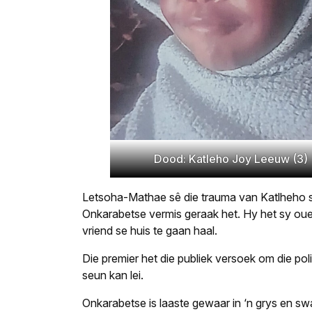
Dood: Katleho Joy Leeuw (3)
Letsoha-Mathae sê die trauma van Katlheho se 
Onkarabetse vermis geraak het. Hy het sy ouer
vriend se huis te gaan haal.
Die premier het die publiek versoek om die poli
seun kan lei.
Onkarabetse is laaste gewaar in ‘n grys en sw