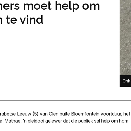
ners moet help om
n te vind
Onka
arabetse Leeuw (5) van Glen buite Bloemfontein voortduur, het
-Mathae, ‘n pleidooi gelewer dat die publiek sal help om hom