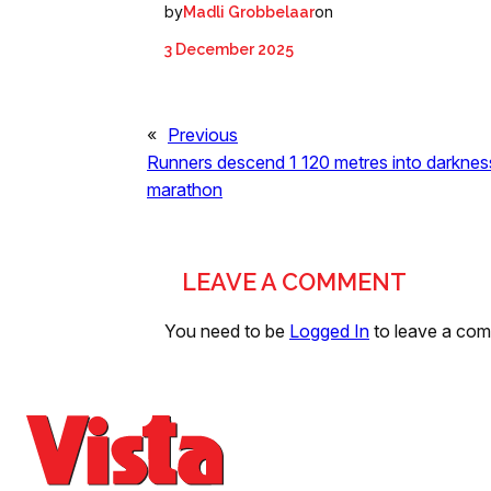
by
on
Madli Grobbelaar
3 December 2025
«
Previous
Runners descend 1 120 metres into darkness
marathon
LEAVE A COMMENT
You need to be
Logged In
to leave a co