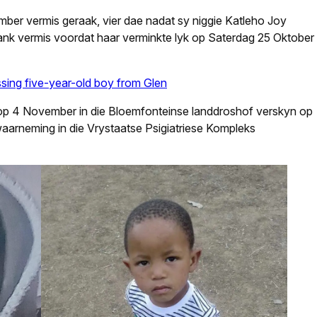
mber vermis geraak, vier dae nadat sy niggie Katleho Joy
ank vermis voordat haar verminkte lyk op Saterdag 25 Oktober
issing five-year-old boy from Glen
op 4 November in die Bloemfonteinse landdroshof verskyn op
waarneming in die Vrystaatse Psigiatriese Kompleks