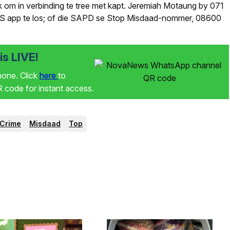
k om in verbinding te tree met kapt. Jeremiah Motaung by 071
S app te los; of die SAPD se Stop Misdaad-nommer, 08600
s LIVE!
phone. Click
here
to
code for instant access.
Crime
Misdaad
Top