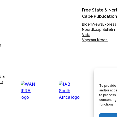
Free State & Nor
Cape Publication
BloemNewsExpress
Noordkaap Bulletin
Vista
Vrystaat Kroon
e
d &
te
To provide 
and/or acce
to process 
consenting 
functions.