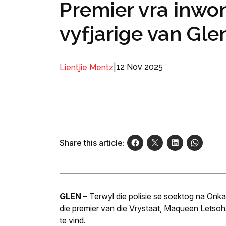
Premier vra inwo
vyfjarige van Gle
|
12 Nov 2025
Lientjie Mentz
Share this article:
GLEN
–
Terwyl die polisie se soektog na Onk
die premier van die Vrystaat, Maqueen Letsoha
te vind.