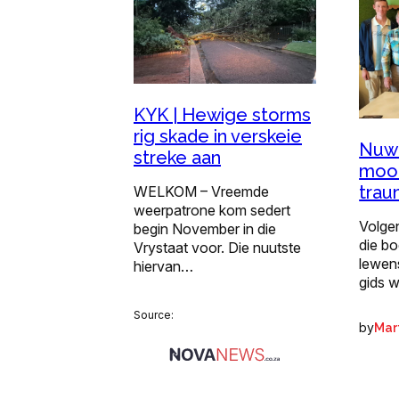
KYK | Hewige storms
rig skade in verskeie
Nuwe
streke aan
moon
trau
WELKOM – Vreemde
weerpatrone kom sedert
Volgen
begin November in die
die bo
Vrystaat voor. Die nuutste
lewens
hiervan…
gids 
Source:
by
Mart