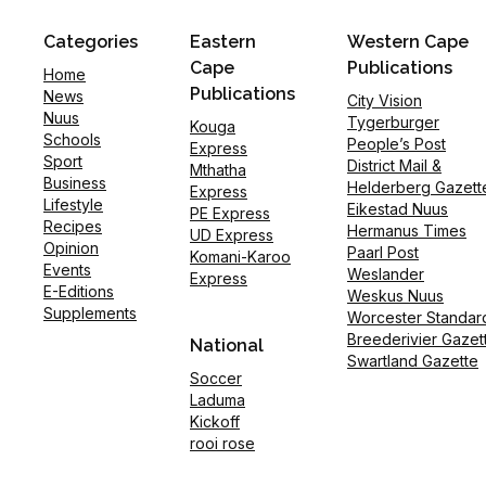
Categories
Eastern
Western Cape
Cape
Publications
Home
Publications
News
City Vision
Nuus
Tygerburger
Kouga
Schools
People’s Post
Express
Sport
District Mail &
Mthatha
Business
Helderberg Gazett
Express
Lifestyle
Eikestad Nuus
PE Express
Recipes
Hermanus Times
UD Express
Opinion
Paarl Post
Komani-Karoo
Events
Weslander
Express
E-Editions
Weskus Nuus
Supplements
Worcester Standar
Breederivier Gazet
National
Swartland Gazette
Soccer
Laduma
Kickoff
rooi rose