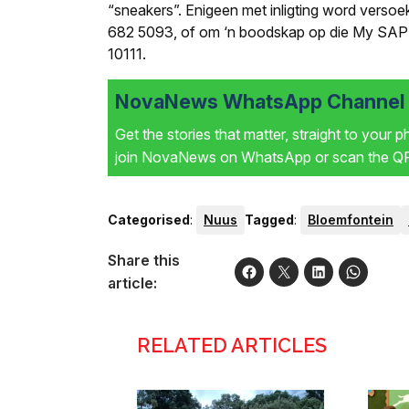
“sneakers”. Enigeen met inligting word versoe
682 5093, of om ‘n boodskap op die My SAP
10111.
NovaNews WhatsApp Channel i
Get the stories that matter, straight to your 
join NovaNews on WhatsApp or scan the QR 
Categorised
:
Nuus
Tagged
:
Bloemfontein
Share this
article:
RELATED ARTICLES