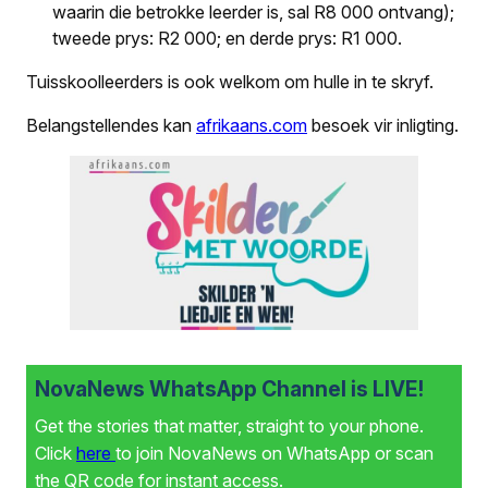
waarin die betrokke leerder is, sal R8 000 ontvang);
tweede prys: R2 000; en derde prys: R1 000.
Tuisskoolleerders is ook welkom om hulle in te skryf.
Belangstellendes kan
afrikaans.com
besoek vir inligting.
NovaNews WhatsApp Channel is LIVE!
Get the stories that matter, straight to your phone.
Click
here
to join NovaNews on WhatsApp or scan
the QR code for instant access.