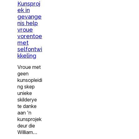
Kunsproj
ek in
gevange
nis help
vroue
vorentoe
met
selfontwi
kkeling
Vroue met
geen
kunsopleidi
ng skep
unieke
skilderye
te danke
aan 'n
kunsprojek
deur die
William…