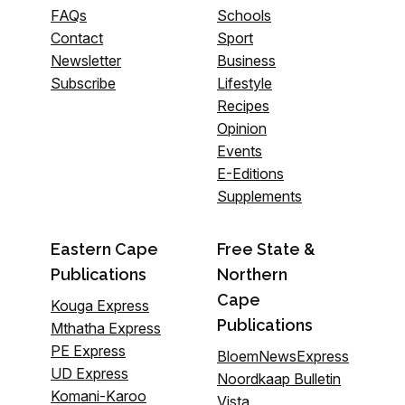
FAQs
Schools
Contact
Sport
Newsletter
Business
Subscribe
Lifestyle
Recipes
Opinion
Events
E-Editions
Supplements
Eastern Cape
Free State &
Publications
Northern
Cape
Kouga Express
Publications
Mthatha Express
PE Express
BloemNewsExpress
UD Express
Noordkaap Bulletin
Komani-Karoo
Vista