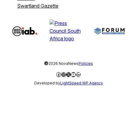
Swartland Gazette
©
2026 NovaNews
Policies
Facebook
Instagram
X
YouTube
LinkedIn
Developed by
LightSpeed WP Agency