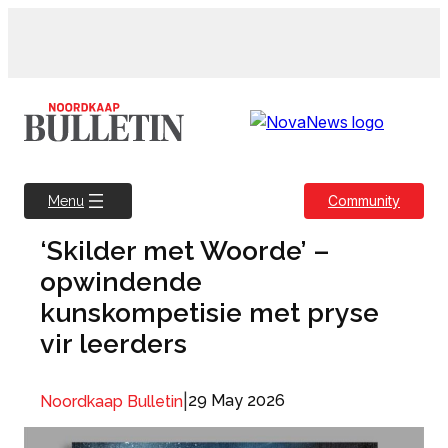
Skip
to
content
Community
Menu
‘Skilder met Woorde’ –
opwindende
kunskompetisie met pryse
vir leerders
|
29 May 2026
Noordkaap Bulletin