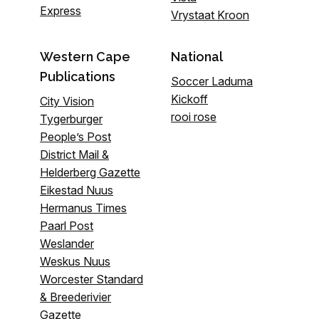
Express
Vrystaat Kroon
Western Cape
National
Publications
Soccer Laduma
Kickoff
City Vision
rooi rose
Tygerburger
People’s Post
District Mail &
Helderberg Gazette
Eikestad Nuus
Hermanus Times
Paarl Post
Weslander
Weskus Nuus
Worcester Standard
& Breederivier
Gazette