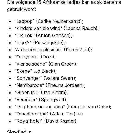
Die volgende 15 Afrikaanse liedjies kan as skildertema
gebruik word:
“Lappop” (Carike Keuzenkamp);
“Kinders van die wind” (Laurika Rauch);
“Tik Tok” (Anton Goosen);
“Inge 2” (Piesangskille);
“Afrikaners is plesierig” (Karen Zoid);
“Ou ryperd” (Dozi);
“Vier seisoene” (Gian Groen);
“Skepe” (Jo Black);
“Sonvanger” (Valiant Swart);
“Namibsroos” (Theuns Jordaan);
“Groen trui” (Jan Blohm);
“Verander” (Spoegwolf);
“Dagdrome in suburbia” (Francois van Coke);
“Draadloosdae” (Adam Tas); en
“Royal hotel” (David Kramer).
Skryf só in