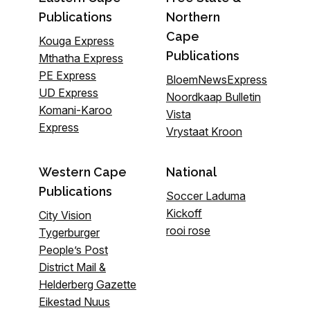
Publications
Northern
Cape
Kouga Express
Publications
Mthatha Express
PE Express
BloemNewsExpress
UD Express
Noordkaap Bulletin
Komani-Karoo
Vista
Express
Vrystaat Kroon
Western Cape
National
Publications
Soccer Laduma
Kickoff
City Vision
rooi rose
Tygerburger
People’s Post
District Mail &
Helderberg Gazette
Eikestad Nuus