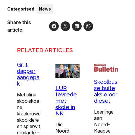
Categorised
:
News
Share this
article:
RELATED ARTICLES
Gr. 1
dapper
aangepa
Skoolbus
k
LUR
se buite
tevrede
aksie oor
Met blink
met
diesel
skoolskoe
skole in
ne,
Leerlinge
NK
kraaknuwe
aan
skoolklere
Die
Noord-
en spierwit
Noord-
Kaapse
glimlagte –