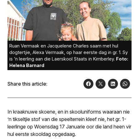
Ruan Vermaak en Jacquelene Charles saam met hul
dogtertjie, Alexa Vermaak, op haar eerste dag in gr. 1. Sy
is ’n leerling aan die Laerskool Staats in Kimberley.
Foto:
Helena Barnard
Share this article:
In kraaknuwe skoene, en in skooluniforms waaraan nie
’n tikseltjie stof van die speelterrein kleef nie, het gr. 1-
leerlinge op Woensdag 17 Januarie oor die land heen vir
hul eerste skooldag opgedaag.