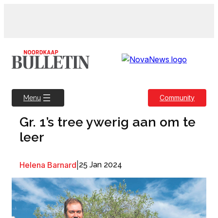
Skip
to
content
Community
Menu
Gr. 1’s tree ywerig aan om te
leer
Helena Barnard
|
25 Jan 2024