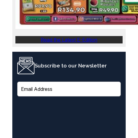
Read the Latest E-Edition
Subscribe to our Newsletter
E
m
a
i
l
(
R
e