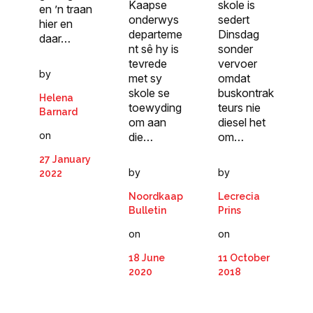
Kaapse
skole is
en ’n traan
onderwys
sedert
hier en
departeme
Dinsdag
daar…
nt sê hy is
sonder
tevrede
vervoer
by
met sy
omdat
skole se
buskontrak
Helena
toewyding
teurs nie
Barnard
om aan
diesel het
on
die…
om…
27 January
by
by
2022
Noordkaap
Lecrecia
Bulletin
Prins
on
on
18 June
11 October
2020
2018