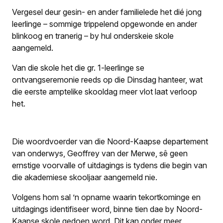
Vergesel deur gesin- en ander familielede het dié jong
leerlinge – sommige trippelend opgewonde en ander
blinkoog en tranerig – by hul onderskeie skole
aangemeld.
Van die skole het die gr. 1-leerlinge se
ontvangseremonie reeds op die Dinsdag hanteer, wat
die eerste amptelike skooldag meer vlot laat verloop
het.
Die woordvoerder van die Noord-Kaapse departement
van onderwys, Geoffrey van der Merwe, sê geen
ernstige voorvalle of uitdagings is tydens die begin van
die akademiese skooljaar aangemeld nie.
Volgens hom sal ’n opname waarin tekortkominge en
uitdagings identifiseer word, binne tien dae by Noord-
Kaapse skole gedoen word. Dit kan onder meer