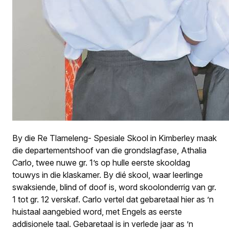
By die Re Tlameleng- Spesiale Skool in Kimberley maak
die departementshoof van die grondslagfase, Athalia
Carlo, twee nuwe gr. 1’s op hulle eerste skooldag
touwys in die klaskamer. By dié skool, waar leerlinge
swaksiende, blind of doof is, word skoolonderrig van gr.
1 tot gr. 12 verskaf. Carlo vertel dat gebaretaal hier as ’n
huistaal aangebied word, met Engels as eerste
addisionele taal. Gebaretaal is in verlede jaar as ’n