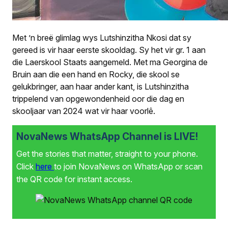
Met ’n breë glimlag wys Lutshinzitha Nkosi dat sy
gereed is vir haar eerste skooldag. Sy het vir gr. 1 aan
die Laerskool Staats aangemeld. Met ma Georgina de
Bruin aan die een hand en Rocky, die skool se
gelukbringer, aan haar ander kant, is Lutshinzitha
trippelend van opgewondenheid oor die dag en
skooljaar van 2024 wat vir haar voorlê.
NovaNews WhatsApp Channel is LIVE!
Get the stories that matter, straight to your phone.
Click
here
to join NovaNews on WhatsApp or scan
the QR code for instant access.