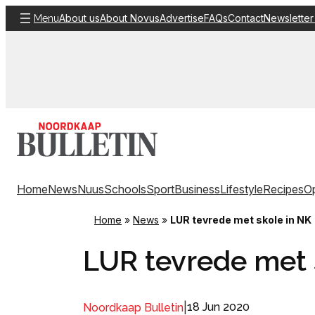
Skip
About us
About Novus
Advertise
FAQs
Contact
Newsletter
Menu
to
content
Home
News
Nuus
Schools
Sport
Business
Lifestyle
Recipes
Op
Home
»
News
»
LUR tevrede met skole in NK
LUR tevrede met 
|
18 Jun 2020
Noordkaap Bulletin