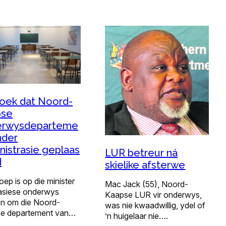
oek dat Noord-
pse
erwysdeparteme
nder
nistrasie geplaas
LUR betreur ná
d
skielike afsterwe
oep is op die minister
Mac Jack (55), Noord-
asiese onderwys
Kaapse LUR vir onderwys,
n om die Noord-
was nie kwaadwillig, ydel of
e departement van…
’n huigelaar nie….