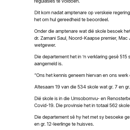
regulasies te voldoen.
Dit kom nadat amptenare op verskeie regering
het om hul gereedheid te beoordeel.
Onder die amptenare wat dié skole besoek het
dr. Zamani Saul, Noord-Kaapse premier, Mac J
wetgewer.
Die departement het in ’n verklaring gesê 51
aangemeld is.
“Ons het kennis geneem hiervan en ons werk o
Altesaam 19 van die 534 skole wat gr. 7 en gr
Dié skole is in die Umsobomvu- en Renosterber
Covid-19. Die provinsie het in totaal 562 skole,
Die departement sê hy het met sy besoeke gev
en gr. 12-leerlinge te huisves.