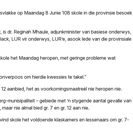
svlakke op Maandag 8 Junie 108 skole in die provinsie besoek
, is dr. Reginah Mhaule, adjunkminister van basiese onderwys,
ack, LUR vir onderwys, LUR’e, asook lede van die provinsiale
5 skole het Maandag heropen, met geringe probleme wat
nverpoos om hierdie kwessies te takel.”
. 12 aanbied, het as voorkomingsmaatreël nie heropen nie.
g-munisipaliteit – gebiede met ’n stygende aantal gevalle van
 maar nie almal bied gr. 7 en gr. 12 aan nie.
ind skole het voldoende klaskamers en lessenaars om gr. 7-