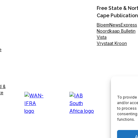
Free State & Nor
Cape Publication
BloemNewsExpress
Noordkaap Bulletin
Vista
Vrystaat Kroon
e
d &
te
To provide 
and/or acce
to process 
consenting 
functions.
A