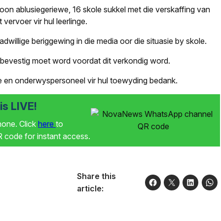
oon ablusiegeriewe, 16 skole sukkel met die verskaffing van
vervoer vir hul leerlinge.
illige beriggewing in die media oor die situasie by skole.
t bevestig moet word voordat dit verkondig word.
 en onderwyspersoneel vir hul toewyding bedank.
s LIVE!
phone. Click
here
to
code for instant access.
Share this
article: