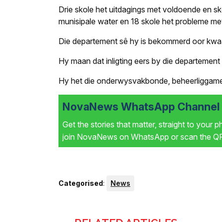
Drie skole het uitdagings met voldoende en sk
munisipale water en 18 skole het probleme met 
Die departement sê hy is bekommerd oor kwaadw
Hy maan dat inligting eers by die departemen
Hy het die onderwysvakbonde, beheerliggame
NovaNews WhatsApp Channel i
Get the stories that matter, straight to your 
join NovaNews on WhatsApp or scan the QR 
Categorised
:
News