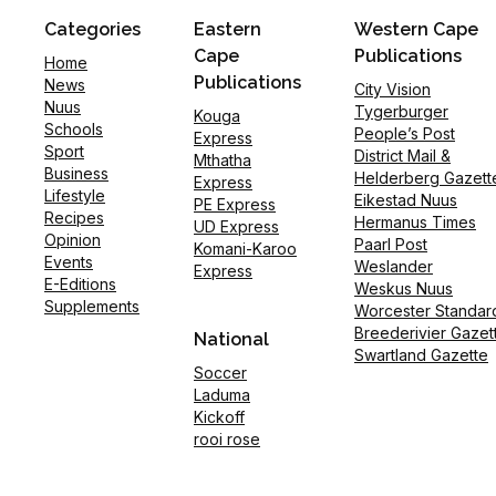
Categories
Eastern
Western Cape
Cape
Publications
Home
Publications
News
City Vision
Nuus
Tygerburger
Kouga
Schools
People’s Post
Express
Sport
District Mail &
Mthatha
Business
Helderberg Gazett
Express
Lifestyle
Eikestad Nuus
PE Express
Recipes
Hermanus Times
UD Express
Opinion
Paarl Post
Komani-Karoo
Events
Weslander
Express
E-Editions
Weskus Nuus
Supplements
Worcester Standar
Breederivier Gazet
National
Swartland Gazette
Soccer
Laduma
Kickoff
rooi rose