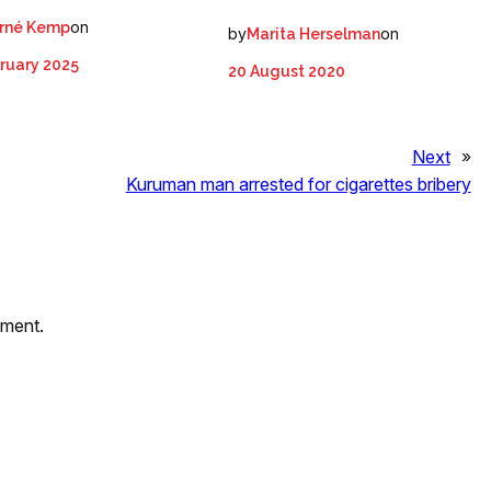
on
rné Kemp
by
on
Marita Herselman
ruary 2025
20 August 2020
Next
»
Kuruman man arrested for cigarettes bribery
mment.