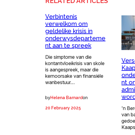
RELATED ARTICLES
Verbintenis
verwelkom om
geldelike krisis in
onderwysdeparteme
nt aan te spreek
Die simptome van die
Vers
kontantvloeikrisis van skole
Kaa
is aangespreek, maar die
ond
kernoorsake van finansiële
nt o
wanbestuur…
admi
wor
by
on
Helena Barnard
'n Ber
20 February 2025
van b
gedoe
Kaaps