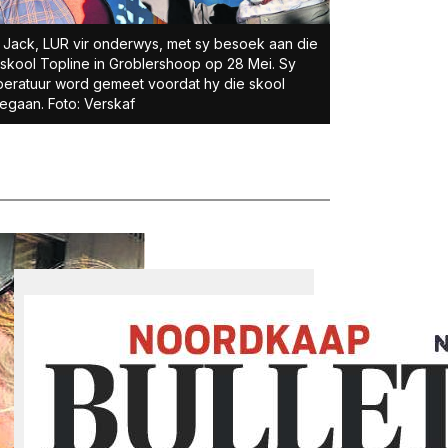
Jack, LUR vir onderwys, met sy besoek aan die
skool Topline in Groblershoop op 28 Mei. Sy
eratuur word gemeet voordat hy die skool
egaan. Foto: Verskaf