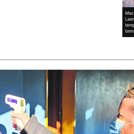
Mac 
Laer
temp
binn