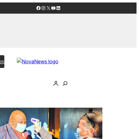
Facebook
Instagram
X
YouTube
LinkedIn
es