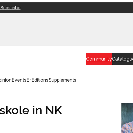
 Subscribe
Community
Catalogu
inion
Events
E-Editions
Supplements
skole in NK