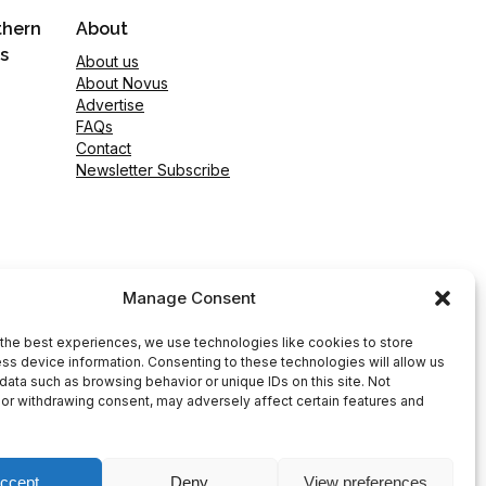
thern
About
s
About us
About Novus
Advertise
FAQs
Contact
Newsletter Subscribe
Manage Consent
the best experiences, we use technologies like cookies to store
ss device information. Consenting to these technologies will allow us
data such as browsing behavior or unique IDs on this site. Not
or withdrawing consent, may adversely affect certain features and
ccept
Deny
View preferences