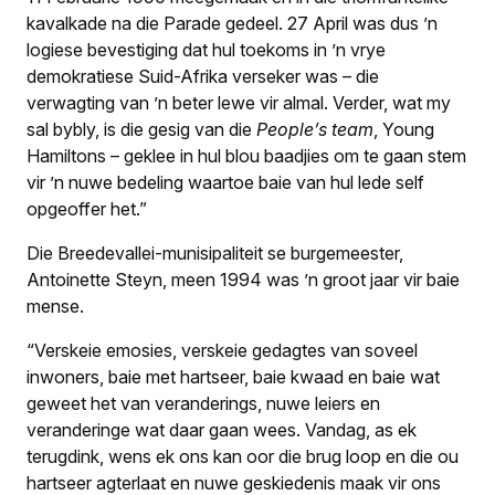
kavalkade na die Parade gedeel. 27 April was dus ’n
logiese bevestiging dat hul toekoms in ’n vrye
demokratiese Suid-Afrika verseker was – die
verwagting van ’n beter lewe vir almal. Verder, wat my
sal bybly, is die gesig van die
People’s team
, Young
Hamiltons – geklee in hul blou baadjies om te gaan stem
vir ’n nuwe bedeling waartoe baie van hul lede self
opgeoffer het.”
Die Breedevallei-munisipaliteit se burgemeester,
Antoinette Steyn, meen 1994 was ’n groot jaar vir baie
mense.
“Verskeie emosies, verskeie gedagtes van soveel
inwoners, baie met hartseer, baie kwaad en baie wat
geweet het van veranderings, nuwe leiers en
veranderinge wat daar gaan wees. Vandag, as ek
terugdink, wens ek ons kan oor die brug loop en die ou
hartseer agterlaat en nuwe geskiedenis maak vir ons