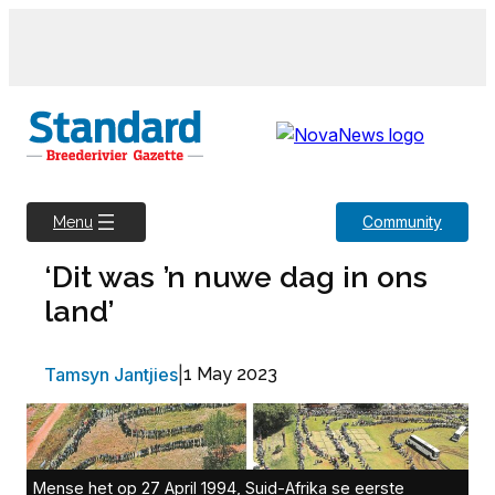
Skip
to
content
Community
Menu
‘Dit was ’n nuwe dag in ons
land’
Tamsyn Jantjies
|
1 May 2023
Mense het op 27 April 1994, Suid-Afrika se eerste