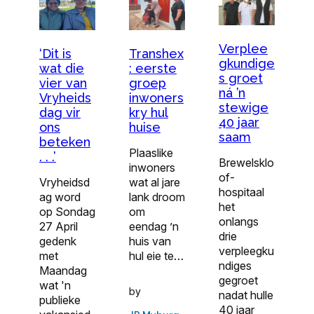
Verplee
‘Dit is
Transhex
gkundige
wat die
: eerste
s groet
vier van
groep
ná ’n
Vryheids
inwoners
stewige
dag vir
kry hul
40 jaar
ons
huise
saam
beteken
Plaaslike
. . .’
Brewelsklo
inwoners
of-
Vryheidsd
wat al jare
hospitaal
ag word
lank droom
het
op Sondag
om
onlangs
27 April
eendag ’n
drie
gedenk
huis van
verpleegku
met
hul eie te…
ndiges
Maandag
gegroet
wat 'n
by
nadat hulle
publieke
40 jaar