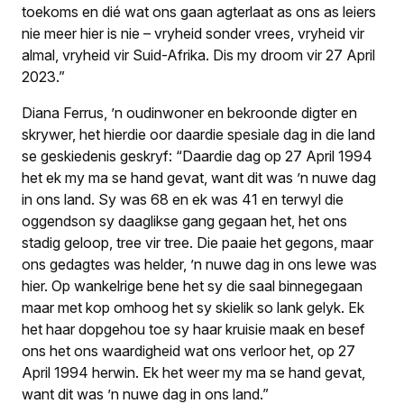
toekoms en dié wat ons gaan agterlaat as ons as leiers
nie meer hier is nie – vryheid sonder vrees, vryheid vir
almal, vryheid vir Suid-
Afrika. Dis my droom vir 27 April
2023
.”
Diana Ferrus, ’n oudinwoner en bekroonde digter en
skrywer, het hierdie oor daardie spesiale dag in die land
se geskiedenis geskryf: “Daardie dag op 27 April 1994
het ek my ma se hand gevat, want dit was ’n nuwe dag
in ons land. Sy was 68 en ek was 41 en terwyl die
oggendson sy daaglikse gang gegaan het, het ons
stadig geloop, tree vir tree. Die paaie het gegons, maar
ons gedagtes was helder, ’n nuwe dag in ons lewe was
hier. Op wankelrige bene het sy die saal binnegegaan
maar met kop omhoog het sy skielik so lank gelyk. Ek
het haar dopgehou toe sy haar kruisie maak en besef
ons het ons waardigheid wat ons verloor het, op 27
April 1994 herwin. Ek het weer my ma se hand gevat,
want dit was ’n nuwe dag in ons land.”