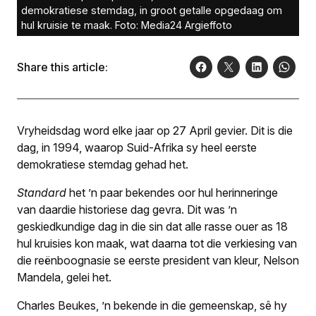
demokratiese stemdag, in groot getalle opgedaag om
hul kruisie te maak. Foto: Media24 Argieffoto
Share this article:
Vryheidsdag word elke jaar op 27 April gevier. Dit is die
dag, in 1994, waarop Suid-Afrika sy heel eerste
demokratiese stemdag gehad het.
Standard
het ’n paar bekendes oor hul herinneringe
van daardie historiese dag gevra. Dit was ’n
geskiedkundige dag in die sin dat alle rasse ouer as 18
hul kruisies kon maak, wat daarna tot die verkiesing van
die reënboognasie se eerste president van kleur, Nelson
Mandela, gelei het.
Charles Beukes, ’n bekende in die gemeenskap, sê hy