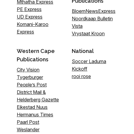
Publications
Mthatha Express
PE Express
BloemNewsExpress
UD Express
Noordkaap Bulletin
Komani-Karoo
Vista
Express
Vrystaat Kroon
Western Cape
National
Publications
Soccer Laduma
Kickoff
City Vision
rooi rose
Tygerburger
People’s Post
District Mail &
Helderberg Gazette
Eikestad Nuus
Hermanus Times
Paarl Post
Weslander