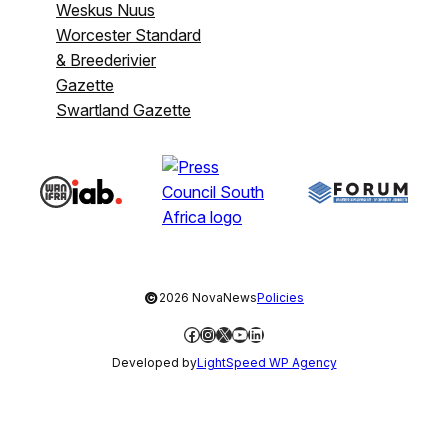
Weskus Nuus
Worcester Standard
& Breederivier
Gazette
Swartland Gazette
©
2026 NovaNews
Policies
Facebook
Instagram
X
YouTube
LinkedIn
Developed by
LightSpeed WP Agency