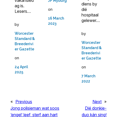
vakansied
JP Myburg
diens by
ag is.
dié
on
Lesers…
hospitaal
16 March
gelewer…
2023
by
Worcester
by
Standard &
Worcester
Breederivi
Standard &
er Gazette
Breederivi
on
er Gazette
24 April
on
2025
7 March
2022
«
Previous
Next
»
Jong polisieman wat soos
Dié donkie-
‘engel’ leef, sterf aan hart
duo kán sing!