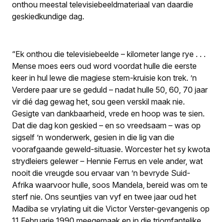
onthou meestal televisiebeeldmateriaal van daardie
geskiedkundige dag.
“Ek onthou die televisiebeelde – kilometer lange rye . . .
Mense moes eers oud word voordat hulle die eerste
keer in hul lewe die magiese stem-kruisie kon trek. ’n
Verdere paar ure se geduld – nadat hulle 50, 60, 70 jaar
vir dié dag gewag het, sou geen verskil maak nie.
Gesigte van dankbaarheid, vrede en hoop was te sien.
Dat die dag kon geskied – en so vreedsaam – was op
sigself ’n wonderwerk, gesien in die lig van die
voorafgaande geweld-situasie. Worcester het sy kwota
strydleiers gelewer – Hennie Ferrus en vele ander, wat
nooit die vreugde sou ervaar van ’n bevryde Suid-
Afrika waarvoor hulle, soos Mandela, bereid was om te
sterf nie. Ons seuntjies van vyf en twee jaar oud het
Madiba se vrylating uit die Victor Verster-gevangenis op
11 Februarie 1990 meegemaak en in die triomfantelike