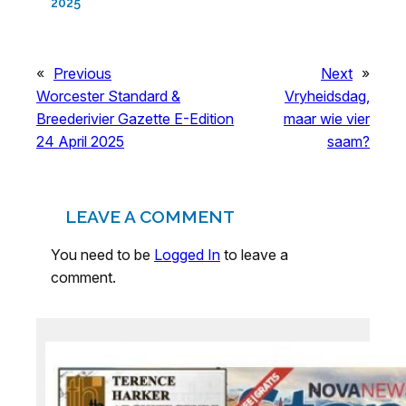
2025
«
Previous
Next
»
Worcester Standard &
Vryheidsdag,
Breederivier Gazette E-Edition
maar wie vier
24 April 2025
saam?
LEAVE A COMMENT
You need to be
Logged In
to leave a
comment.