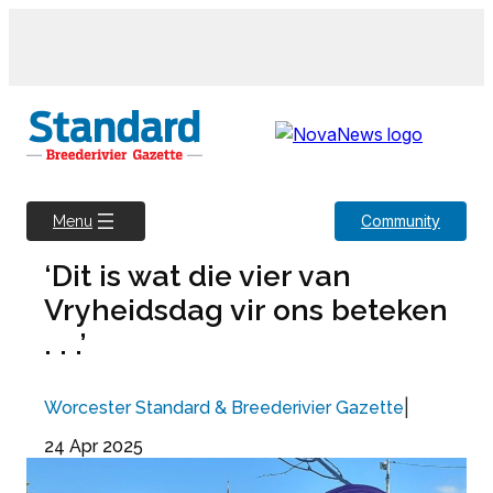
Skip
to
content
Community
Menu
‘Dit is wat die vier van
Vryheidsdag vir ons beteken
. . .’
|
Worcester Standard & Breederivier Gazette
24 Apr 2025