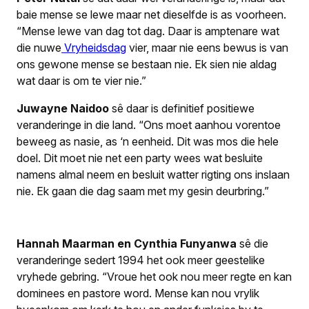
baie mense se lewe maar net dieselfde is as voorheen.
“Mense lewe van dag tot dag. Daar is amptenare wat
die nuwe
V
ryheidsdag
vier, maar nie eens bewus is van
ons gewone mense se bestaan nie. Ek sien nie aldag
wat daar is om te vier nie.”
Juwayne Naidoo
sê daar is definitief positiewe
veranderinge in die land. “Ons moet aanhou vorentoe
beweeg as nasie, as ‘n eenheid. Dit was mos die hele
doel. Dit moet nie net een party wees wat besluite
namens almal neem en besluit watter rigting ons inslaan
nie. Ek gaan die dag saam met my gesin deurbring.”
Hannah Maarman en Cynthia Funyanwa
sê die
veranderinge sedert 1994 het ook meer geestelike
vryhede gebring. “Vroue het ook nou meer regte en kan
dominees en pastore word. Mense kan nou vrylik