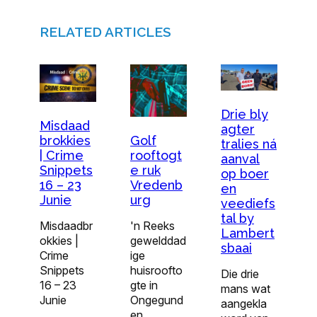
RELATED ARTICLES
Drie bly
Misdaad
agter
brokkies
Golf
tralies ná
| Crime
rooftogt
aanval
Snippets
e ruk
op boer
16 – 23
Vredenb
en
Junie
urg
veediefs
tal by
Misdaadbr
'n Reeks
Lambert
okkies |
gewelddad
sbaai
Crime
ige
Snippets
huisroofto
Die drie
16 – 23
gte in
mans wat
Junie
Ongegund
aangekla
en