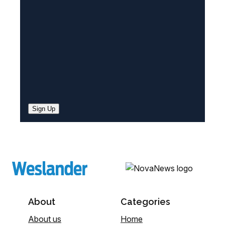
d
)
Sign Up
About
Categories
About us
Home