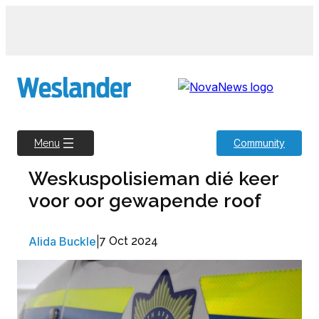
Skip
to
content
Community
Menu
Weskuspolisieman dié keer
voor oor gewapende roof
Alida Buckle
|
7 Oct 2024