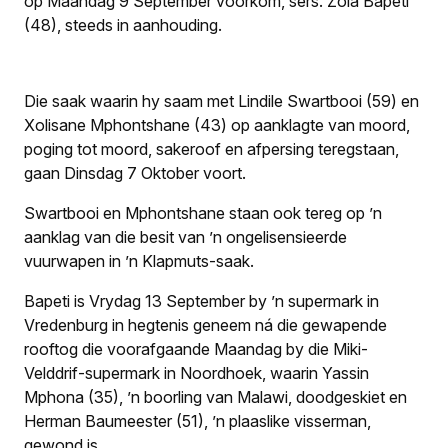
op Maandag 9 September voorkom, sers. Zola Bapeti
(48), steeds in aanhouding.
Die saak waarin hy saam met Lindile Swartbooi (59) en
Xolisane Mphontshane (43) op aanklagte van moord,
poging tot moord, sakeroof en afpersing teregstaan,
gaan Dinsdag 7 Oktober voort.
Swartbooi en Mphontshane staan ook tereg op ’n
aanklag van die besit van ’n ongelisensieerde
vuurwapen in ’n Klapmuts-saak.
Bapeti is Vrydag 13 September by ’n supermark in
Vredenburg in hegtenis geneem ná die gewapende
rooftog die voorafgaande Maandag by die Miki-
Velddrif-supermark in Noordhoek, waarin Yassin
Mphona (35), ’n boorling van Malawi, doodgeskiet en
Herman Baumeester (51), ’n plaaslike visserman,
gewond is.