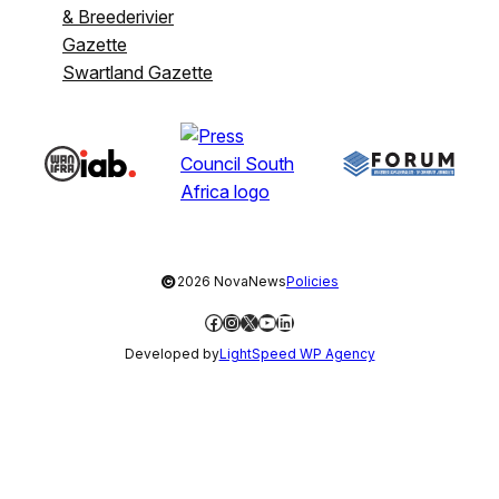
& Breederivier
Gazette
Swartland Gazette
©
2026 NovaNews
Policies
Facebook
Instagram
X
YouTube
LinkedIn
Developed by
LightSpeed WP Agency