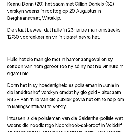
Keanu Donn (29) het saam met Gillian Daniels (32)
verskyn weens ’n rooftog op 29 Augustus in
Berghaanstraat, Witteklip.
Die staat beweer dat hulle ’n 23-jarige man omstreeks
12:30 voorgekeer en vir ’n sigaret gevra het.
Hulle het die man glo met ’n hamer aangeval en sy
selfoon van hom geroof toe hy sê hy het nie vir hulle ’n
sigaret nie.
Donn het in sy hoedanigheid as polisieman in Junie in
die landdroshof verskyn omdat hy glo geld – altesaam
R85 – van ’n lid van die publiek gevra het om te help om
’n klaringsertifikaat te verkry.
Intussen is die polisieman van die Saldanha-polisie wat
weens die noodlottige Noordhoek-sakeroof in Velddrif