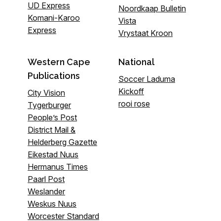
UD Express
Noordkaap Bulletin
Komani-Karoo
Vista
Express
Vrystaat Kroon
Western Cape
National
Publications
Soccer Laduma
Kickoff
City Vision
rooi rose
Tygerburger
People’s Post
District Mail &
Helderberg Gazette
Eikestad Nuus
Hermanus Times
Paarl Post
Weslander
Weskus Nuus
Worcester Standard