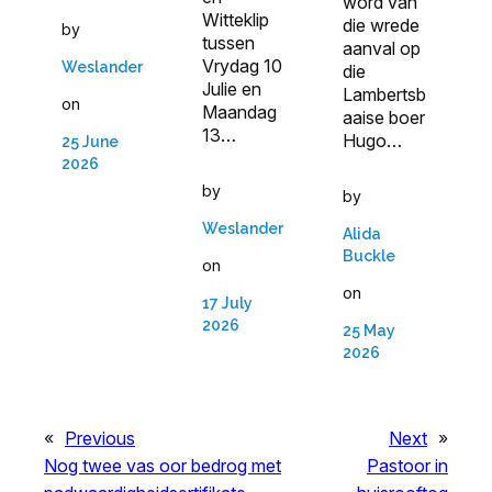
word van
Witteklip
die wrede
by
tussen
aanval op
Vrydag 10
Weslander
die
Julie en
Lambertsb
on
Maandag
aaise boer
13…
Hugo…
25 June
2026
by
by
Weslander
Alida
Buckle
on
on
17 July
2026
25 May
2026
«
Previous
Next
»
Nog twee vas oor bedrog met
Pastoor in