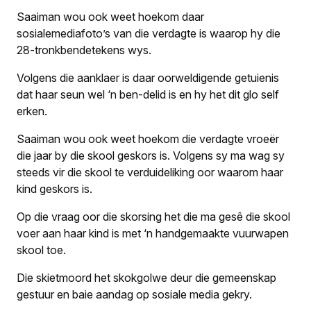
Saaiman wou ook weet hoekom daar
sosialemediafoto’s van die verdagte is waarop hy die
28-tronkbendetekens wys.
Volgens die aanklaer is daar oorweldigende getuienis
dat haar seun wel ‘n ben-delid is en hy het dit glo self
erken.
Saaiman wou ook weet hoekom die verdagte vroeër
die jaar by die skool geskors is. Volgens sy ma wag sy
steeds vir die skool te verduideliking oor waarom haar
kind geskors is.
Op die vraag oor die skorsing het die ma gesê die skool
voer aan haar kind is met ‘n handgemaakte vuurwapen
skool toe.
Die skietmoord het skokgolwe deur die gemeenskap
gestuur en baie aandag op sosiale media gekry.