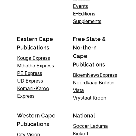
Events
E-Editions
Supplements
Eastern Cape
Free State &
Publications
Northern
Cape
Kouga Express
Publications
Mthatha Express
PE Express
BloemNewsExpress
UD Express
Noordkaap Bulletin
Komani-Karoo
Vista
Express
Vrystaat Kroon
Western Cape
National
Publications
Soccer Laduma
Kickoff
City Vision