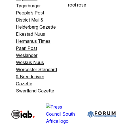
rooi rose
Tygerburger
People’s Post
District Mail &
Helderberg Gazette
Eikestad Nuus
Hermanus Times
Paarl Post
Weslander
Weskus Nuus
Worcester Standard
& Breederivier
Gazette
Swartland Gazette