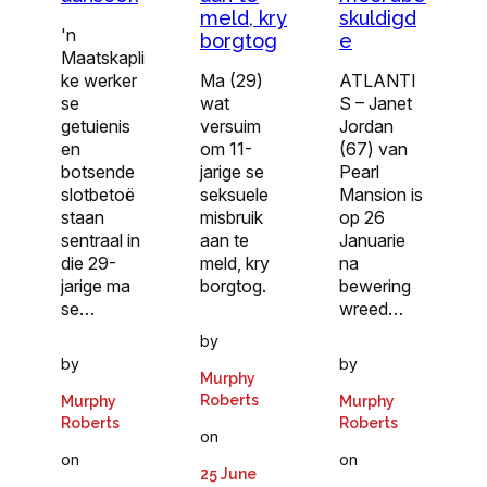
meld, kry
skuldigd
'n
borgtog
e
Maatskapli
ke werker
Ma (29)
ATLANTI
se
wat
S – Janet
getuienis
versuim
Jordan
en
om 11-
(67) van
botsende
jarige se
Pearl
slotbetoë
seksuele
Mansion is
staan
misbruik
op 26
sentraal in
aan te
Januarie
die 29-
meld, kry
na
jarige ma
borgtog.
bewering
se…
wreed…
by
by
by
Murphy
Roberts
Murphy
Murphy
Roberts
Roberts
on
on
on
25 June