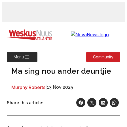
Skip
to
content
Community
Menu
Ma sing nou ander deuntjie
Murphy Roberts
|
13 Nov 2025
Share this article: