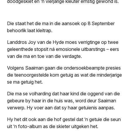
doodgeskiet en ‘n vierjarige kleuter ernstig gewond is.
Die staat het die ma in die aansoek op 8 September
behoorlik laat kleitrap.
Landdros Joy van de Hyde moes verrigtinge op twee
geleenthede stopsit ná emosionele uitbarstings – eers
van die ma en toe van die verdagte.
Volgens Saaiman gaan die ondersoekbeampte presies
die teenoorgestelde kom getuig as wat die minderjarige
se ma getuig het.
Die ma se volharding dat haar kind die oggend van die
gebeure by haar in die huis was, word deur Saaiman
verwerp. Hy voer aan dat sy haar getuienis aanpas.
Hy het dit ook aan die hof gestel dat ‘n getuie die seun
uit ‘n foto-album as die skieter uitgeken het.