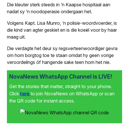
Die kleuter sterk steeds in ‘n Kaapse hospitaal aan
nadat sy ‘n noodoperasie ondergaan het.
Volgens Kapt. Lisa Munro, ‘n polisie-woordvoerder, is
die kind van agter geskiet en is die koeël voor by haar
maag uit.
Die verdagte het deur sy regsverteenwoordiger gevra
om hom borgtog toe te staan omdat hy geen vorige
veroordelings óf hangende sake teen hom het nie.
NovaNews WhatsApp Channel is LIVE!
Get the stories that matter, straight to your phone.
Click
here
to join NovaNews on WhatsApp or scan
the QR code for instant access.