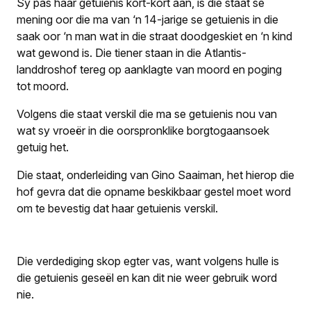
Sy pas haar getuienis kort-kort aan, is die staat se
mening oor die ma van ‘n 14-jarige se getuienis in die
saak oor ‘n man wat in die straat doodgeskiet en ‘n kind
wat gewond is. Die tiener staan in die Atlantis-
landdroshof tereg op aanklagte van moord en poging
tot moord.
Volgens die staat verskil die ma se getuienis nou van
wat sy vroeër in die oorspronklike borgtogaansoek
getuig het.
Die staat, onderleiding van Gino Saaiman, het hierop die
hof gevra dat die opname beskikbaar gestel moet word
om te bevestig dat haar getuienis verskil.
Die verdediging skop egter vas, want volgens hulle is
die getuienis geseël en kan dit nie weer gebruik word
nie.