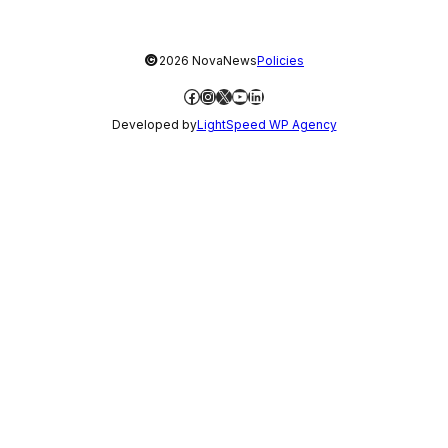
©
2026 NovaNews
Policies
Facebook
Instagram
X
YouTube
LinkedIn
Developed by
LightSpeed WP Agency