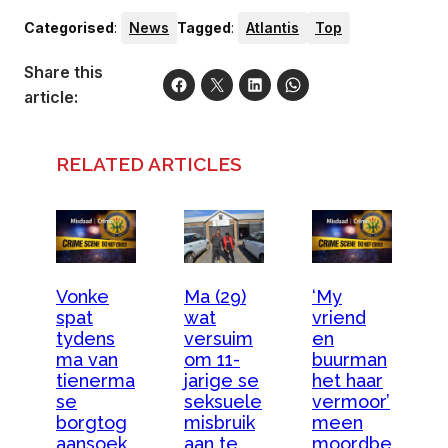
Categorised
:
News
Tagged
:
Atlantis
Top
Share this
article:
RELATED ARTICLES
Vonke
Ma (29)
‘My
spat
wat
vriend
tydens
versuim
en
ma van
om 11-
buurman
tienerma
jarige se
het haar
se
seksuele
vermoor’
borgtog
misbruik
meen
aansoek
aan te
moordbe