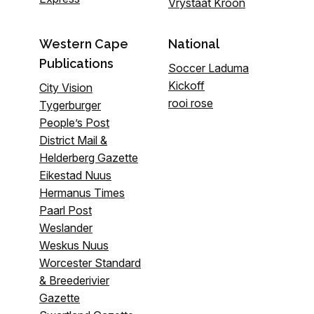
Vrystaat Kroon
Western Cape
National
Publications
Soccer Laduma
Kickoff
City Vision
rooi rose
Tygerburger
People’s Post
District Mail &
Helderberg Gazette
Eikestad Nuus
Hermanus Times
Paarl Post
Weslander
Weskus Nuus
Worcester Standard
& Breederivier
Gazette