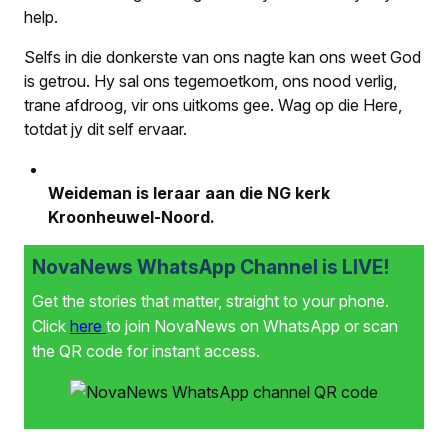
help
.
Selfs in die donkerste van ons nagte kan ons weet God
is getrou. Hy sal ons tegemoetkom, ons nood verlig,
trane afdroog, vir ons uitkoms gee. Wag op die Here,
totdat jy dit self ervaar.
Weideman is leraar aan die NG kerk
Kroonheuwel-Noord.
NovaNews WhatsApp Channel is LIVE!
Get the stories that matter, straight to your phone.
Click
here
to join NovaNews on WhatsApp or scan
the QR code for instant access.