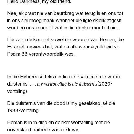
Hello Darkness, my old friend.
Nee, ek praat nie van beurtkrag wat terug is en ons tot
in ons siel moeg maak wanneer die ligte skielik afgesit
word en ons ’n uur of wat in die donker moet sit nie.
Die woorde kon net sowel die woorde van Heman, die
Esragiet, gewees het, wat na alle waarskynlikheid vir
Psalm 88 verantwoordelik was.
In die Hebreeuse teks eindig die Psalm met die woord
duisternis: . . .
(2020-
my vertroueling is die duisternis
vertaling).
Die duisternis van die dood is my geselskap, sê die
1983-vertaling.
Heman is in ’n diep en donker worsteling met die
onverklaar­baarhede van die lewe.