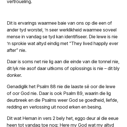
vertroueling.
Dit is ervarings waarmee baie van ons op die een of
ander tyd worstel, ’n seer werklikheid waarmee soveel
mense in vandag se tyd kan identifiseer. Die lewe is nie
’n sprokie wat altyd eindig met “They lived happily ever
after” nie.
Daar is soms net nie lig aan die einde van die tonnel nie,
dit lyk nie asof daar uitkoms of oplossings is nie – dit bly
donker.
Genadiglik het Psalm 88 nie die laaste sê oor die lewe
of oor God nie. Daar is ook Psalm 89, waarin die lig
deurbreek en die Psalms weer God se goedheid, liefde,
redding en verlossing uit nood erken en besing.
Dit wat Heman in vers 2 bely het, eggo deur al die eeue
heen tot vandag toe nog:
Here my God wat my altyd