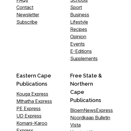
FAQs
Schools
Contact
Sport
Newsletter
Business
Subscribe
Lifestyle
Recipes
Opinion
Events
E-Editions
Supplements
Eastern Cape
Free State &
Publications
Northern
Cape
Kouga Express
Publications
Mthatha Express
PE Express
BloemNewsExpress
UD Express
Noordkaap Bulletin
Komani-Karoo
Vista
Express