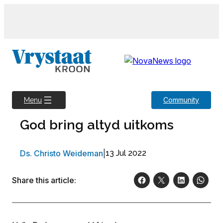
Skip
to
content
Community
Menu
God bring altyd uitkoms
Ds. Christo Weideman
|
13 Jul 2022
Share this article: