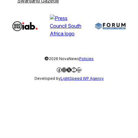
Swartland Gazette
©
2026 NovaNews
Policies
Facebook
Instagram
X
YouTube
LinkedIn
Developed by
LightSpeed WP Agency