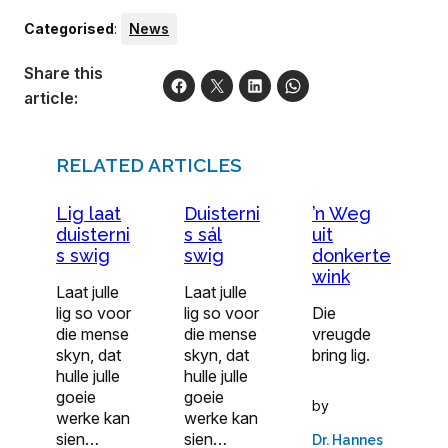
Categorised
:
News
Share this
article:
RELATED ARTICLES
Lig laat
Duisterni
’n Weg
duisterni
s sál
uit
s swig
swig
donkerte
wink
Laat julle
Laat julle
lig so voor
lig so voor
Die
die mense
die mense
vreugde
skyn, dat
skyn, dat
bring lig.
hulle julle
hulle julle
goeie
goeie
by
werke kan
werke kan
sien…
sien…
Dr. Hannes