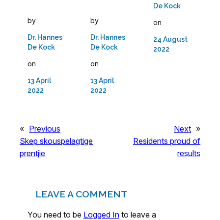
De Kock
by
by
on
Dr. Hannes
Dr. Hannes
24 August
De Kock
De Kock
2022
on
on
13 April
13 April
2022
2022
«
Previous
Next
»
Skep skouspelagtige
Residents proud of
prentjie
results
LEAVE A COMMENT
You need to be
Logged In
to leave a