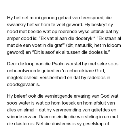
Hy het net mooi genoeg gehad van teenspoed; die
swaarkry het vir hom te veel geword. Hy beskryf sy
nood met beelde wat op roerende wyse uitdruk dat hy
amper dood is: “Ek vat al aan die doderyk,” “Ek staan al
met die een voet in die graf” (dit, natuurlik, het ’n idioom
geword) en “Dit is asof ek al tussen die dooies is.”
Deur die loop van die Psalm worstel hy met sake soos
onbeantwoorde gebed en ’n onbereikbare God,
magteloosheid, verslaenheid en dat hy radeloos in
doodsgevaar is.
Hy beleef ook die vernietigende ervaring van God wat
soos water is wat op hom toesak en hom afsluit van
alles en almal – dat hy vervreemding van geliefdes en
vriende ervaar. Daarom eindig die worsteling in en met
die duisternis: Net die duisternis is sy geselskap of