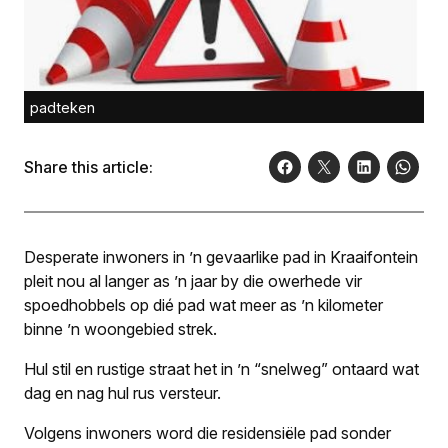
padteken
Share this article:
Desperate inwoners in ’n gevaarlike pad in Kraaifontein
pleit nou al langer as ’n jaar by die owerhede vir
spoedhobbels op dié pad wat meer as ’n kilometer
binne ’n woongebied strek.
Hul stil en rustige straat het in ’n “snelweg” ontaard wat
dag en nag hul rus versteur.
Volgens inwoners word die residensiële pad sonder