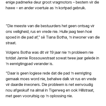
enige padmerke deur groot vragmotors – bestem vir die
hawe – en ander voertuie as ’n kortpad gebruik.
“Die meeste van die bestuurders het geen ontsag vir
ons veiligheid, rus en vrede nie. Hulle jaag teen hoë
spoed in die pad af,” sê Tiana Botha, ’n inwoner van die
straat.
Volgens Botha was dit vir 19 jaar nie ’n probleem nie
totdat Jannie Rossouwstraat sowat twee jaar gelede in
’n eenrigtingpad verander is.
“Daar is geen logiese rede dat die pad ’n eenrigting
gemaak moes word nie, behalwe dalk vir rus en vrede
vir daardie inwoners. Die probleem is net eenvoudig
nou afgeskuif na almal in Tigerweg en ook Hillstraat,
met geen vooruitsig op ’n oplossing nie.