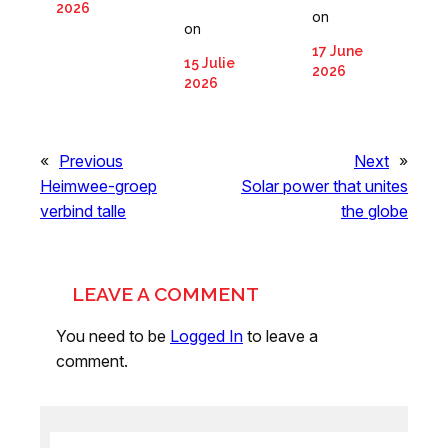
2026
on
on
17 June
15 Julie
2026
2026
«
Previous
Next
»
Heimwee-groep
Solar power that unites
verbind talle
the globe
LEAVE A COMMENT
You need to be
Logged In
to leave a
comment.