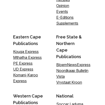
Opinion
Events
E-Editions
Supplements
Eastern Cape
Free State &
Publications
Northern
Cape
Kouga Express
Publications
Mthatha Express
PE Express
BloemNewsExpress
UD Express
Noordkaap Bulletin
Komani-Karoo
Vista
Express
Vrystaat Kroon
Western Cape
National
Publications
Soccer Laduma