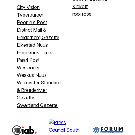
Kickoff
City Vision
rooi rose
Tygerburger
People’s Post
District Mail &
Helderberg Gazette
Eikestad Nuus
Hermanus Times
Paarl Post
Weslander
Weskus Nuus
Worcester Standard
& Breederivier
Gazette
Swartland Gazette