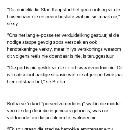
“Dis duidelik die Stad Kaapstad het geen ontsag vir die
huiseienaar nie en neem besluite wat nie sin maak nie,”
sê sy.
“Ons het lang e-posse ter verduideliking gestuur, al die
nodige stappe gevolg soos versoek en ook
handtekeninge verkry, maar ’n lys verskonings waarom
dit volgens reëls nie doenbaar is nie, is teruggestuur.
“Die pad is nie geskik vir dié soort swaarvoertuie nie. Dit
is ’n absoluut aaklige situasie wat die afgelope twee jaar
hier ontstaan het,” sê Botha.
Botha sê ’n kort “perseelvergadering” wat in die middel
van die dag deur die ingenieurs gehou is, was nie
voldoende om die probleem te evalueer nie.
“Ek sou graag die stad se betrokke amptenaar wou