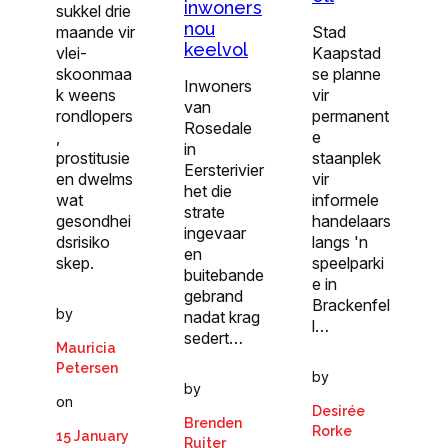
inwoners
sukkel drie
nou
Stad
maande vir
keelvol
Kaapstad
vlei-
se planne
skoonmaa
Inwoners
vir
k weens
van
permanent
rondlopers
Rosedale
e
,
in
staanplek
prostitusie
Eersterivier
vir
en dwelms
het die
informele
wat
strate
handelaars
gesondhei
ingevaar
langs 'n
dsrisiko
en
speelparki
skep.
buitebande
e in
gebrand
Brackenfel
by
nadat krag
l…
sedert…
Mauricia
Petersen
by
by
on
Desirée
Brenden
Rorke
15 January
Ruiter