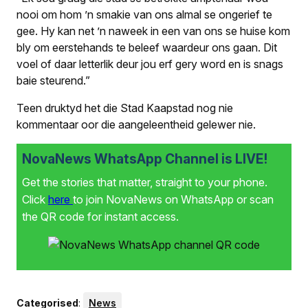
nooi om hom ’n smakie van ons almal se ongerief te
gee. Hy kan net ’n naweek in een van ons se huise kom
bly om eerstehands te beleef waardeur ons gaan. Dit
voel of daar letterlik deur jou erf gery word en is snags
baie steurend.”
Teen druktyd het die Stad Kaapstad nog nie
kommentaar oor die aangeleentheid gelewer nie.
NovaNews WhatsApp Channel is LIVE!
Get the stories that matter, straight to your phone.
Click
here
to join NovaNews on WhatsApp or scan
the QR code for instant access.
Categorised
:
News