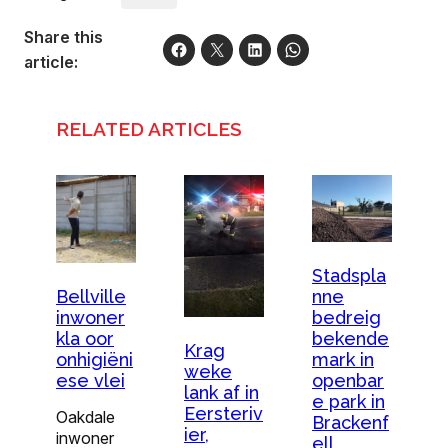
Share this
article:
RELATED ARTICLES
Stadspla
nne
Bellville
bedreig
inwoner
bekende
kla oor
Krag
mark in
onhigiëni
weke
openbar
ese vlei
lank af in
e park in
Eersteriv
Oakdale
Brackenf
ier,
inwoner
ell