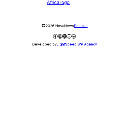
©
2026 NovaNews
Policies
Facebook
Instagram
X
YouTube
LinkedIn
Developed by
LightSpeed WP Agency