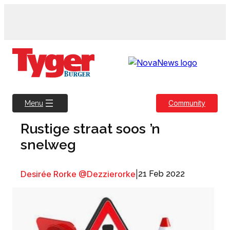
Skip
to
content
Community
Menu
Rustige straat soos ’n
snelweg
Desirée Rorke @Dezzierorke
|
21 Feb 2022