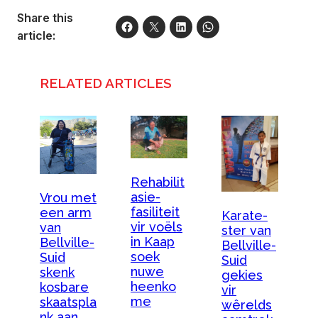
Share this
article:
RELATED ARTICLES
Rehabilit
asie-
Vrou met
fasiliteit
een arm
Karate-
vir voëls
van
ster van
in Kaap
Bellville-
Bellville-
soek
Suid
Suid
nuwe
skenk
gekies
heenko
kosbare
vir
me
skaatspla
wêrelds
nk aan