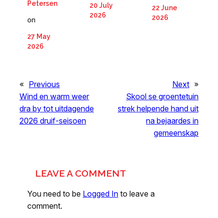
Petersen
20 July
22 June
2026
2026
on
27 May
2026
«
Previous
Next
»
Wind en warm weer
Skool se groentetuin
dra by tot uitdagende
strek helpende hand uit
2026 druif-seisoen
na bejaardes in
gemeenskap
LEAVE A COMMENT
You need to be
Logged In
to leave a
comment.