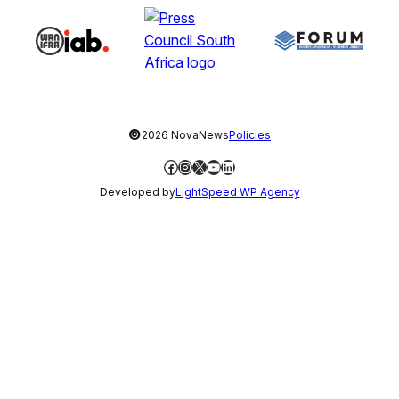
©
2026 NovaNews
Policies
Facebook
Instagram
X
YouTube
LinkedIn
Developed by
LightSpeed WP Agency