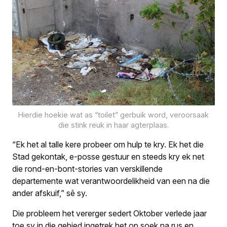
Hierdie hoekie wat as “toilet” gerbuik word, veroorsaak
die stink reuk in haar agterplaas.
“Ek het al talle kere probeer om hulp te kry. Ek het die
Stad gekontak, e-posse gestuur en steeds kry ek net
die rond-en-bont-stories van verskillende
departemente wat verantwoordelikheid van een na die
ander afskuif,” sê sy.
Die probleem het vererger sedert Oktober verlede jaar
toe sy in die gebied ingetrek het op soek na rus en