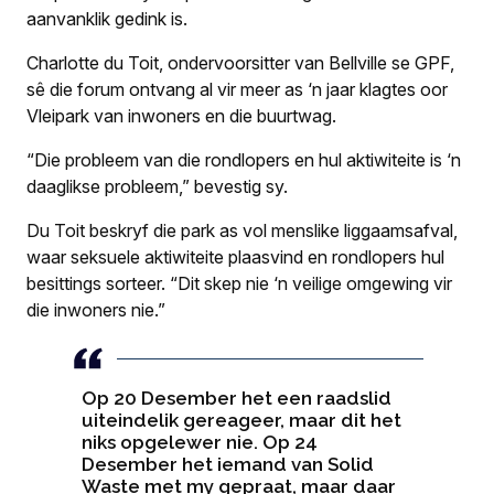
aanvanklik gedink is.
Charlotte du Toit, ondervoorsitter van Bellville se GPF,
sê die forum ontvang al vir meer as ‘n jaar klagtes oor
Vleipark van inwoners en die buurtwag.
“Die probleem van die rondlopers en hul aktiwiteite is ‘n
daaglikse probleem,” bevestig sy.
Du Toit beskryf die park as vol menslike liggaamsafval,
waar seksuele aktiwiteite plaasvind en rondlopers hul
besittings sorteer. “Dit skep nie ‘n veilige omgewing vir
die inwoners nie.”
Op 20 Desember het een raadslid
uiteindelik gereageer, maar dit het
niks opgelewer nie. Op 24
Desember het iemand van Solid
Waste met my gepraat, maar daar