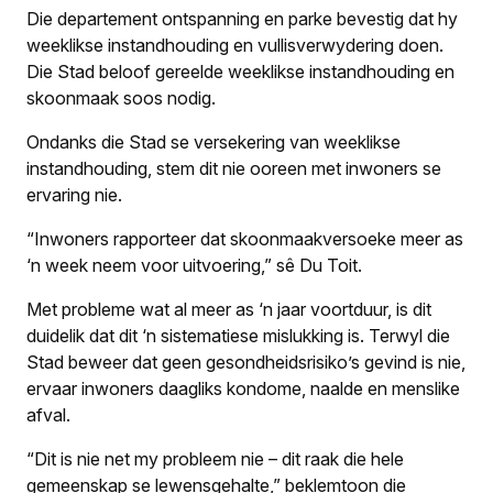
Die departement ontspanning en parke bevestig dat hy
weeklikse instandhouding en vullisverwydering doen.
Die Stad beloof gereelde weeklikse instandhouding en
skoonmaak soos nodig.
Ondanks die Stad se versekering van weeklikse
instandhouding, stem dit nie ooreen met inwoners se
ervaring nie.
“Inwoners rapporteer dat skoonmaakversoeke meer as
‘n week neem voor uitvoering,” sê Du Toit.
Met probleme wat al meer as ‘n jaar voortduur, is dit
duidelik dat dit ‘n sistematiese mislukking is. Terwyl die
Stad beweer dat geen gesondheidsrisiko’s gevind is nie,
ervaar inwoners daagliks kondome, naalde en menslike
afval.
“Dit is nie net my probleem nie – dit raak die hele
gemeenskap se lewensgehalte,” beklemtoon die