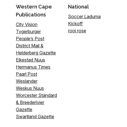
Western Cape
National
Publications
Soccer Laduma
Kickoff
City Vision
rooi rose
Tygerburger
People’s Post
District Mail &
Helderberg Gazette
Eikestad Nuus
Hermanus Times
Paarl Post
Weslander
Weskus Nuus
Worcester Standard
& Breederivier
Gazette
Swartland Gazette