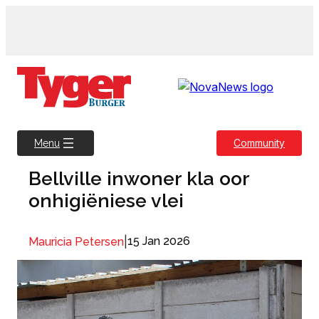
Skip
to
content
Community
Menu
Bellville inwoner kla oor
onhigiëniese vlei
|
15 Jan 2026
Mauricia Petersen