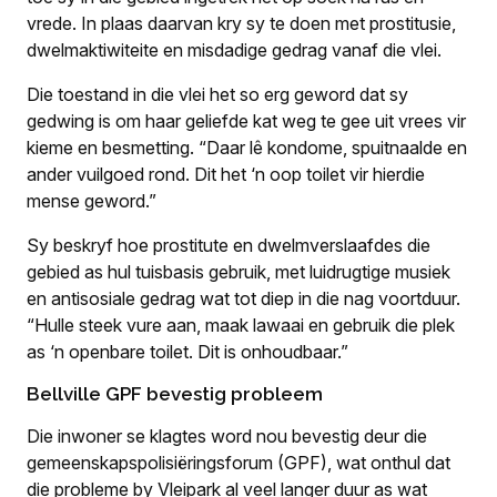
vrede. In plaas daarvan kry sy te doen met prostitusie,
dwelmaktiwiteite en misdadige gedrag vanaf die vlei.
Die toestand in die vlei het so erg geword dat sy
gedwing is om haar geliefde kat weg te gee uit vrees vir
kieme en besmetting. “Daar lê kondome, spuitnaalde en
ander vuilgoed rond. Dit het ‘n oop toilet vir hierdie
mense geword.”
Sy beskryf hoe prostitute en dwelmverslaafdes die
gebied as hul tuisbasis gebruik, met luidrugtige musiek
en antisosiale gedrag wat tot diep in die nag voortduur.
“Hulle steek vure aan, maak lawaai en gebruik die plek
as ‘n openbare toilet. Dit is onhoudbaar.”
Bellville GPF bevestig probleem
Die inwoner se klagtes word nou bevestig deur die
gemeenskapspolisiëringsforum (GPF), wat onthul dat
die probleme by Vleipark al veel langer duur as wat