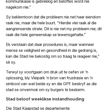
kommunikasie is gebrekkig en beloftes word nie
nagekom nie.”
Sy beklemtoon dat die probleem nie net haar eiendom
raak nie, maar die hele buurt. “Hierdie vlei raak al die
aangrensende strate. Dit is nie net my probleem nie; dit
raak die hele gemeenskap se lewensgehalte.”
Ek verstaan dat daar prosedures is, maar wanneer
mense se veiligheid en gesondheid in die gedrang is,
kan die Stad nie bekostig om so traag te reageer nie,”
sê sy.
Terwyl sy voortgaan om druk uit te oefen vir ‘n
oplossing, bly Vleipark ‘n bron van frustrasie en ‘n
simbool van wat beide sy en die GPF beskryf as die
stad se onvermoë om sy burgers te beskerm.
Stad beloof weeklikse instandhouding
Die Stad Kaapstad se departemente