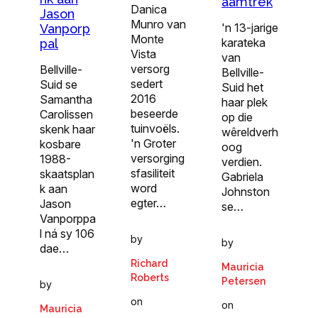
aamtrek
Danica
Jason
Munro van
'n 13-jarige
Vanporp
Monte
karateka
pal
Vista
van
versorg
Bellville-
Bellville-
sedert
Suid se
Suid het
2016
Samantha
haar plek
beseerde
Carolissen
op die
tuinvoëls.
skenk haar
wêreldverh
'n Groter
kosbare
oog
versorging
1988-
verdien.
sfasiliteit
skaatsplan
Gabriela
word
k aan
Johnston
egter…
Jason
se…
Vanporppa
l ná sy 106
by
by
dae…
Richard
Mauricia
Roberts
Petersen
by
on
on
Mauricia