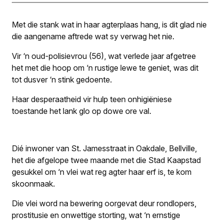
Met die stank wat in haar agterplaas hang, is dit glad nie
die aangename aftrede wat sy verwag het nie.
Vir ‘n oud-polisievrou (56), wat verlede jaar afgetree
het met die hoop om ‘n rustige lewe te geniet, was dit
tot dusver ‘n stink gedoente.
Haar desperaatheid vir hulp teen onhigiëniese
toestande het lank glo op dowe ore val.
Dié inwoner van St. Jamesstraat in Oakdale, Bellville,
het die afgelope twee maande met die Stad Kaapstad
gesukkel om ‘n vlei wat reg agter haar erf is, te kom
skoonmaak.
Die vlei word na bewering oorgevat deur rondlopers,
prostitusie en onwettige storting, wat ‘n ernstige