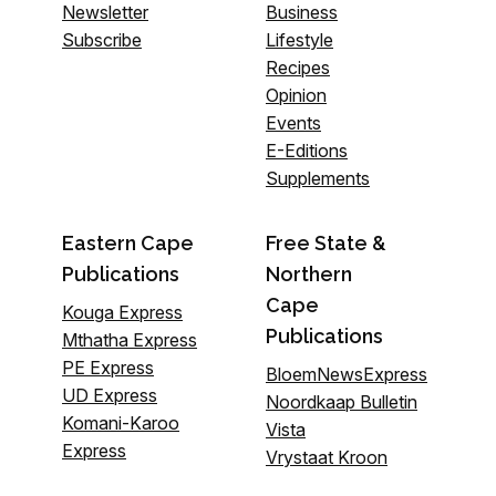
Newsletter
Business
Subscribe
Lifestyle
Recipes
Opinion
Events
E-Editions
Supplements
Eastern Cape
Free State &
Publications
Northern
Cape
Kouga Express
Publications
Mthatha Express
PE Express
BloemNewsExpress
UD Express
Noordkaap Bulletin
Komani-Karoo
Vista
Express
Vrystaat Kroon