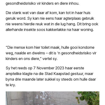
gesondheidsrisiko vir kinders en diere inhou.
Die stank wat van daar af kom, kan tot in haar huis
geruik word. Sy kan nie eens haar agterplaas gebruik
nie weens hierdie reuk wat in die lug hang. Dit bring ook
allerhande insekte soos kakkerlakke na haar woning.
“Die mense kom hier toilet maak, hulle gooi kondome
weg, naalde en dwelms – dit is ‘n gesondheidsrisiko vir
kinders en ons diere,” vertel sy.
Sy het reeds op 7 November 2023 haar eerste
amptelike klagte na die Stad Kaapstad gestuur, maar
byna drie maande later sukkel sy steeds om hulle daar
te kry.