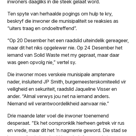
inwoners daagliks in die steek gelaat word.
Ten spyte van herhaalde pogings om hulp te kry,
beskryf die inwoner die munisipaliteit se reaksies as
“uiters traag en ondoeltreffend”.
“Op 20 Desember het een raadslid uiteindelik gereageer,
maar dit het niks opgelewer nie. Op 24 Desember het
iemand van Solid Waste met my gepraat, maar daar
was geen opvolg nie,” vertel sy.
Die inwoner moes verskeie munisipale amptenare
nader, insluitend JP Smith, burgemeesterskomiteelid vir
veiligheid en sekuriteit, raadslid Jaqueline Visser en
ander. “Almal verwys jou net na iemand anders.
Niemand wil verantwoordelikheid aanvaar nie.”
Drie maande later voel die inwoner toenemend
desperaat. “Ek het oorspronklik hierheen getrek vir rus
en vrede, maar dit het ‘n nagmerrie geword. Die stad se