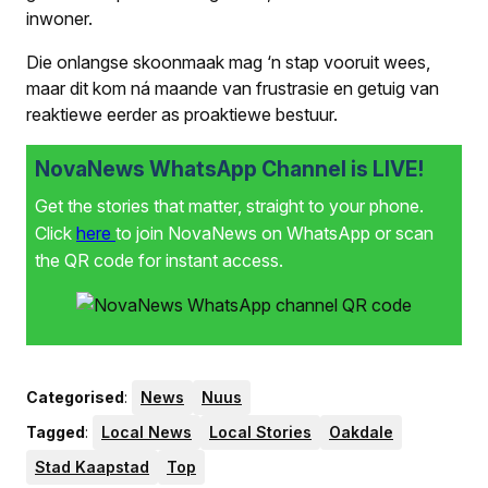
inwoner.
Die onlangse skoonmaak mag ‘n stap vooruit wees,
maar dit kom ná maande van frustrasie en getuig van
reaktiewe eerder as proaktiewe bestuur.
NovaNews WhatsApp Channel is LIVE!
Get the stories that matter, straight to your phone.
Click
here
to join NovaNews on WhatsApp or scan
the QR code for instant access.
Categorised
:
News
Nuus
Tagged
:
Local News
Local Stories
Oakdale
Stad Kaapstad
Top