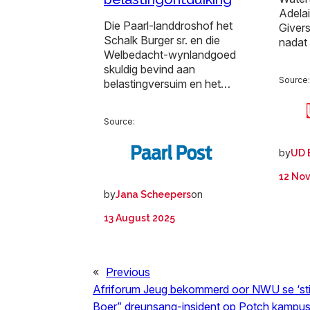
Adelai
Die Paarl-landdroshof het
Giver
Schalk Burger sr. en die
nadat
Welbedacht-wynlandgoed
skuldig bevind aan
Source
belastingversuim en het…
Source:
by
UD 
12 No
by
on
Jana Scheepers
13 August 2025
«
Previous
Afriforum Jeug bekommerd oor NWU se ‘stils
Boer” dreunsang-insident op Potch kampu