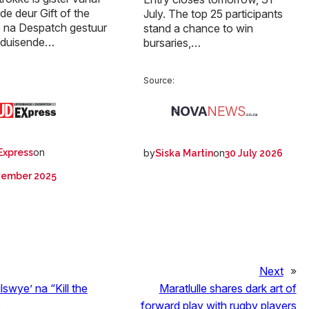
de deur Gift of the
July. The top 25 participants
s na Despatch gestuur
stand a chance to win
 duisende…
bursaries,…
:
Source:
on
by
on
Express
Siska Martin
30 July 2026
vember 2025
Next
»
wye’ na “Kill the
Maratlulle shares dark art of
s
forward play with rugby players