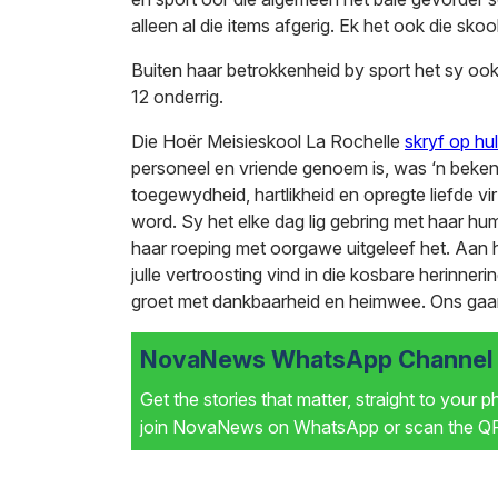
alleen al die items afgerig. Ek het ook die skoo
Buiten haar betrokkenheid by sport het sy ook A
12 onderrig.
Die Hoër Meisieskool La Rochelle
skryf op hu
personeel en vriende genoem is, was ‘n beke
toegewydheid, hartlikheid en opregte liefde vir
word. Sy het elke dag lig gebring met haar h
haar roeping met oorgawe uitgeleef het. Aan h
julle vertroosting vind in die kosbare herinner
groet met dankbaarheid en heimwee. Ons gaan
NovaNews WhatsApp Channel i
Get the stories that matter, straight to your 
join NovaNews on WhatsApp or scan the QR 