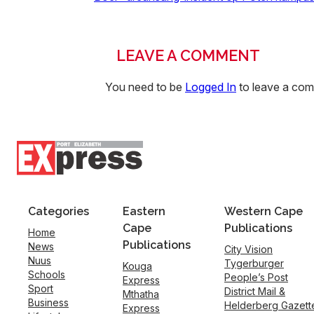
LEAVE A COMMENT
You need to be
Logged In
to leave a co
Categories
Eastern
Western Cape
Cape
Publications
Home
Publications
News
City Vision
Nuus
Tygerburger
Kouga
Schools
People’s Post
Express
Sport
District Mail &
Mthatha
Business
Helderberg Gazett
Express