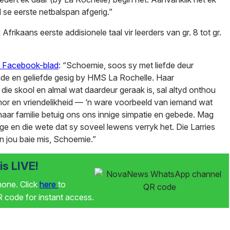
l se eerste netbalspan afgerig.”
frikaans eerste addisionele taal vir leerders van gr. 8 tot gr.
l Facebook-blad
: “Schoemie, soos sy met liefde deur
nde en geliefde gesig by HMS La Rochelle. Haar
 die skool en almal wat daardeur geraak is, sal altyd onthou
umor en vriendelikheid — ‘n ware voorbeeld van iemand wat
aar familie betuig ons ons innige simpatie en gebede. Mag
inge en die wete dat sy soveel lewens verryk het. Die Larries
 jou baie mis, Schoemie.”
s LIVE!
phone. Click
here
to
code for instant access.