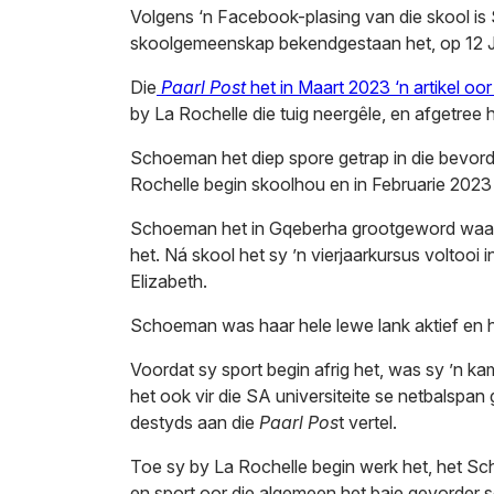
Volgens ‘n Facebook-plasing van die skool is
skoolgemeenskap bekendgestaan het, op 12 J
Die
Paarl Post
het in Maart 2023 ‘n artikel oo
by La Rochelle die tuig neergêle, en afgetree h
Schoeman het diep spore getrap in die bevorde
Rochelle begin skoolhou en in Februarie 2023 
Schoeman het in Gqeberha grootgeword waar 
het. Ná skool het sy ’n vierjaarkursus voltooi 
Elizabeth.
Schoeman was haar hele lewe lank aktief en het
Voordat sy sport begin afrig het, was sy ’n ka
het ook vir die SA universiteite se netbalspan 
destyds aan die
Paarl Pos
t vertel.
Toe sy by La Rochelle begin werk het, het Scho
en sport oor die algemeen het baie gevorder s