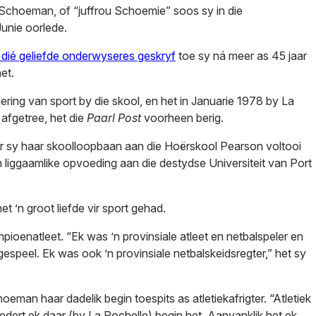
 Schoeman, of “juffrou Schoemie” soos sy in die
unie oorlede.
r dié geliefde onderwyseres geskryf
toe sy ná meer as 45 jaar
et.
ring van sport by die skool, en het in Januarie 1978 by La
afgetree, het die
Paarl Post
voorheen berig.
sy haar skoolloopbaan aan die Hoërskool Pearson voltooi
in liggaamlike opvoeding aan die destydse Universiteit van Port
 ’n groot liefde vir sport gehad.
mpioenatleet. “Ek was ’n provinsiale atleet en netbalspeler en
gespeel. Ek was ook ’n provinsiale netbalskeidsregter,” het sy
eman haar dadelik begin toespits as atletiekafrigter. “Atletiek
edert ek daar (by La Rochelle) begin het. Aanvanklik het ek