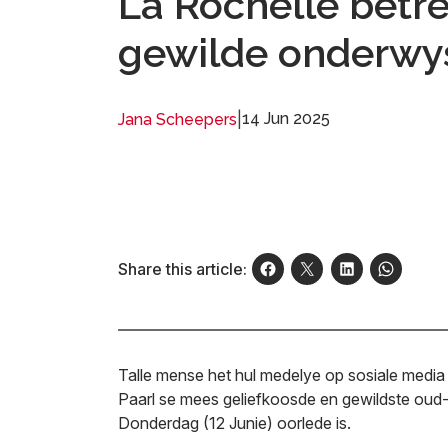
La Rochelle betr
gewilde onderwy
|
14 Jun 2025
Jana Scheepers
Share this article:
Talle mense het hul medelye op sosiale media
Paarl se mees geliefkoosde en gewildste ou
Donderdag (12 Junie) oorlede is.