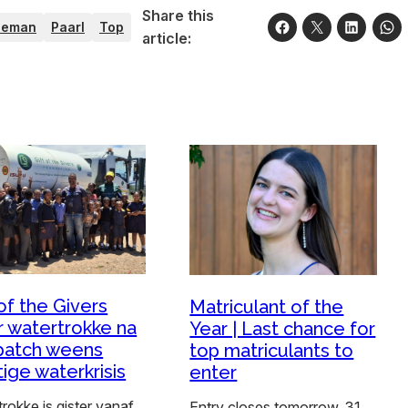
Share this
oeman
Paarl
Top
article:
 of the Givers
Matriculant of the
r watertrokke na
Year | Last chance for
patch weens
top matriculants to
tige waterkrisis
enter
rokke is gister vanaf
Entry closes tomorrow, 31