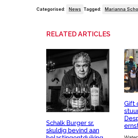
Categorised
:
News
Tagged
:
Marianna Sch
RELATED ARTICLES
Gift
stuu
Des
Schalk Burger sr.
erns
skuldig bevind aan
belastingontduiking
Watert