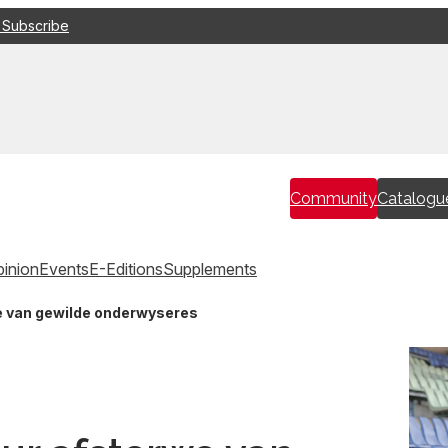
 Subscribe
Community
Catalogu
inion
Events
E-Editions
Supplements
e van gewilde onderwyseres