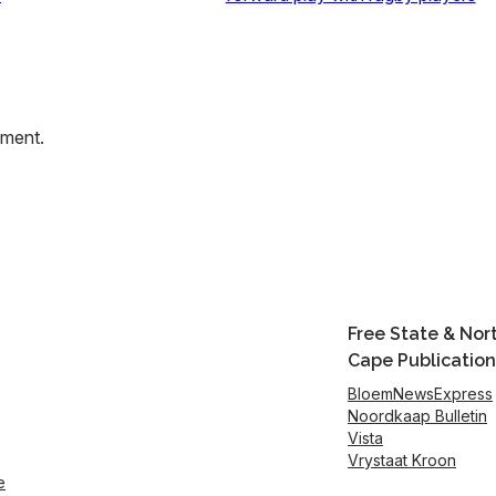
mment.
Free State & Nor
Cape Publication
BloemNewsExpress
Noordkaap Bulletin
Vista
Vrystaat Kroon
e