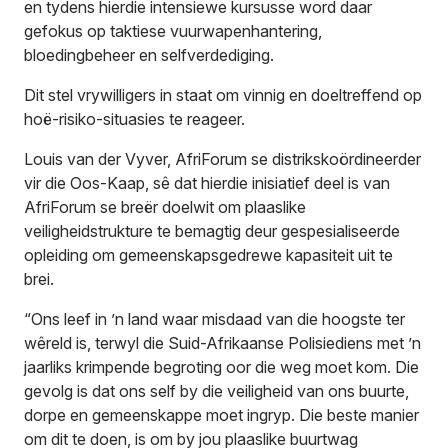
en tydens hierdie intensiewe kursusse word daar
gefokus op taktiese vuurwapenhantering,
bloedingbeheer en selfverdediging.
Dit stel vrywilligers in staat om vinnig en doeltreffend op
hoë-risiko-situasies te reageer.
Louis van der Vyver, AfriForum se distrikskoördineerder
vir die Oos-Kaap, sê dat hierdie inisiatief deel is van
AfriForum se breër doelwit om plaaslike
veiligheidstrukture te bemagtig deur gespesialiseerde
opleiding om gemeenskapsgedrewe kapasiteit uit te
brei.
“Ons leef in ’n land waar misdaad van die hoogste ter
wêreld is, terwyl die Suid-Afrikaanse Polisiediens met ’n
jaarliks krimpende begroting oor die weg moet kom. Die
gevolg is dat ons self by die veiligheid van ons buurte,
dorpe en gemeenskappe moet ingryp. Die beste manier
om dit te doen, is om by jou plaaslike buurtwag