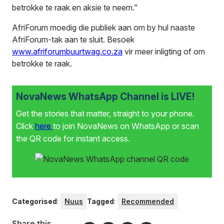
betrokke te raak en aksie te neem.”
AfriForum moedig die publiek aan om by hul naaste
AfriForum-tak aan te sluit. Besoek
www.afriforumbuurtwag.co.za
vir meer inligting of om
betrokke te raak.
NovaNews WhatsApp Channel is LIVE!
Get the stories that matter, straight to your phone.
Click
here
to join NovaNews on WhatsApp or scan
the QR code for instant access.
Categorised
:
Nuus
Tagged
:
Recommended
Share this