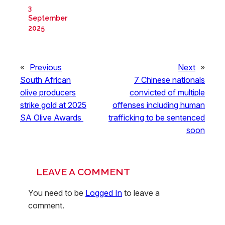
3
September
2025
«
Previous
Next
»
South African
7 Chinese nationals
olive producers
convicted of multiple
strike gold at 2025
offenses including human
SA Olive Awards
trafficking to be sentenced
soon
LEAVE A COMMENT
You need to be
Logged In
to leave a
comment.