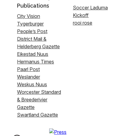
Publications
Soccer Laduma
Kickoff
City Vision
rooi rose
Tygerburger
People’s Post
District Mail &
Helderberg Gazette
Eikestad Nuus
Hermanus Times
Paarl Post
Weslander
Weskus Nuus
Worcester Standard
& Breederivier
Gazette
Swartland Gazette