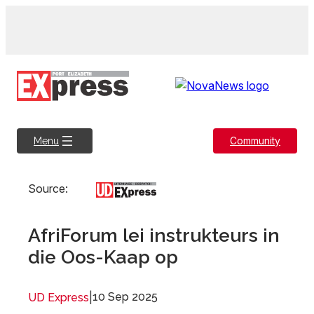
Skip
to
content
Community
Menu
Source:
AfriForum lei instrukteurs in
die Oos-Kaap op
|
10 Sep 2025
UD Express