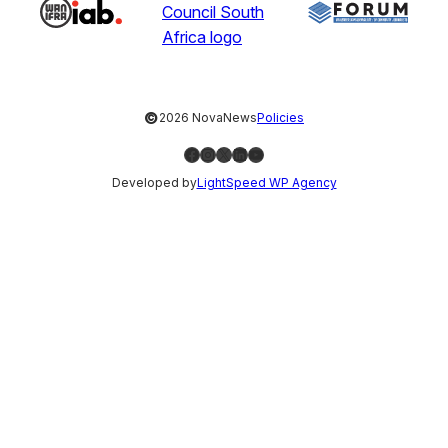
©
2026 NovaNews
Policies
Facebook
Instagram
X
LinkedIn
YouTube
Developed by
LightSpeed WP Agency