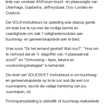
lede van verskeie AfriForum-buurt- en plaaswagte van
Uitenhage, Gqeberha, Jeffreysbaai, Oos-Londen en
Cradock.
Die VOLK-instrukteurs se opleiding was daarop gemik
om lede toe te rus met die nodige kennis en
vaardighede om vlak 1 veiligheidsmodules aan
buurtwag- en gemeenskapslede aan te bied.
Vrae soos “Ek het iemand geskiet! Wat nou?”, “Hoe om
te verhoed dat ek ’n slagoffer van ’n plaasaanval
word?” en “Ontvoering – tipes, tekens en
voorkomingstrategieë” is behandel.
Die doel van VOLKSKIET-instrukteurs is om buurtwag-
en gemeenskapslede op te lei oor wat die wet oor
vuurwapens, asook die veilige hantering van jou
vuurwapen, sê.
Protospanopleiding is uitsluitlik vir buurtwag-reaksielede