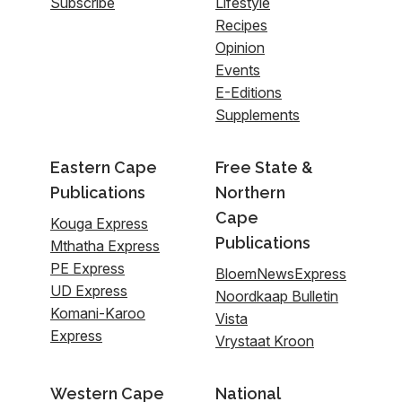
Subscribe
Lifestyle
Recipes
Opinion
Events
E-Editions
Supplements
Eastern Cape
Free State &
Publications
Northern
Cape
Kouga Express
Publications
Mthatha Express
PE Express
BloemNewsExpress
UD Express
Noordkaap Bulletin
Komani-Karoo
Vista
Express
Vrystaat Kroon
Western Cape
National