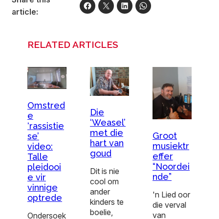
article:
RELATED ARTICLES
Omstred
Die
e
‘Weasel’
‘rassistie
met die
Groot
se’
hart van
musiektr
video:
goud
effer
Talle
“Noordei
pleidooi
Dit is nie
nde”
e vir
cool om
vinnige
ander
'n Lied oor
optrede
kinders te
die verval
boelie,
van
Ondersoek