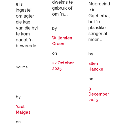
dwelms te
Noordeind
e is
gebruik of
e in
ingestel
om 'n…
Gqeberha,
om agter
het 'n
die kap
plaaslike
van die byl
by
sanger al
te kom
Willemien
meer…
nadat 'n
Green
beweerde
…
on
by
22 October
Ellen
Source:
2025
Hancke
on
9
December
by
2025
Yaël
Malgas
on