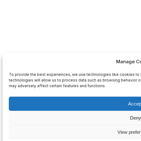
Manage Co
To provide the best experiences, we use technologies like cookies to 
technologies will allow us to process data such as browsing behavior or
may adversely affect certain features and functions.
Accep
Deny
View prefe