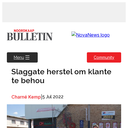
Skip
to
content
Community
Menu
Slaggate herstel om klante
te behou
Charné Kemp
|
5 Jul 2022