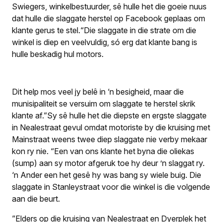
Swiegers, winkelbestuurder, sê hulle het die goeie nuus
dat hulle die slaggate herstel op Facebook geplaas om
klante gerus te stel.“Die slaggate in die strate om die
winkel is diep en veelvuldig, só erg dat klante bang is
hulle beskadig hul motors.
Dit help mos veel jy belê in ‘n besigheid, maar die
munisipaliteit se versuim om slaggate te herstel skrik
klante af.”Sy sê hulle het die diepste en ergste slaggate
in Nealestraat gevul omdat motoriste by die kruising met
Mainstraat weens twee diep slaggate nie verby mekaar
kon ry nie. “Een van ons klante het byna die oliekas
(sump) aan sy motor afgeruk toe hy deur ’n slaggat ry.
‘n Ander een het gesê hy was bang sy wiele buig. Die
slaggate in Stanleystraat voor die winkel is die volgende
aan die beurt.
”Elders op die kruising van Nealestraat en Dyerplek het