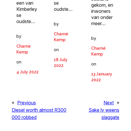
een van
se
gekom, en
Kimberley
oudste…
inwoners
se
van onder
oudste…
meer…
by
Charné
by
by
Kemp
Charne
Charné
on
Kemp
Kemp
18 July
on
on
2022
4 July 2022
13 January
2022
«
Previous
Next
»
Diesel worth almost R300
Sake ly weens
000 robbed
slaggate