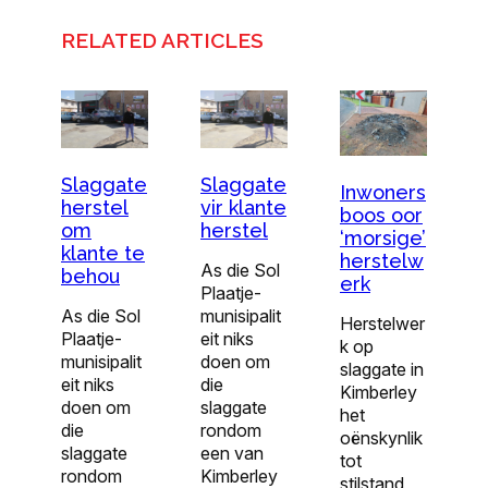
RELATED ARTICLES
Slaggate
Slaggate
Inwoners
herstel
vir klante
boos oor
om
herstel
‘morsige’
klante te
herstelw
As die Sol
behou
erk
Plaatje-
As die Sol
munisipalit
Herstelwer
Plaatje-
eit niks
k op
munisipalit
doen om
slaggate in
eit niks
die
Kimberley
doen om
slaggate
het
die
rondom
oënskynlik
slaggate
een van
tot
rondom
Kimberley
stilstand