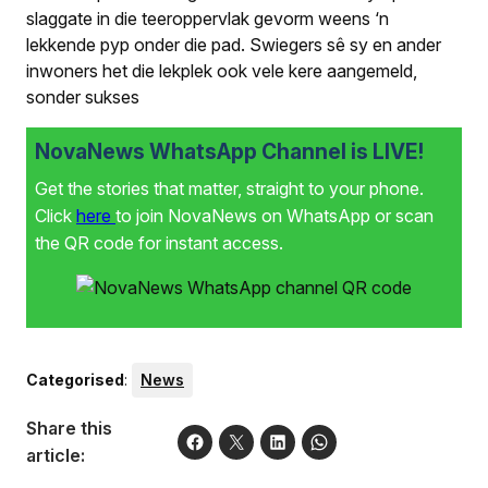
slaggate in die teeroppervlak gevorm weens ‘n
lekkende pyp onder die pad. Swiegers sê sy en ander
inwoners het die lekplek ook vele kere aangemeld,
sonder sukses
NovaNews WhatsApp Channel is LIVE!
Get the stories that matter, straight to your phone.
Click
here
to join NovaNews on WhatsApp or scan
the QR code for instant access.
Categorised
:
News
Share this
article: