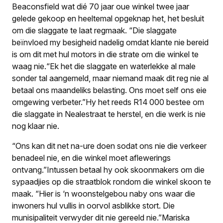
Beaconsfield wat dié 70 jaar oue winkel twee jaar
gelede gekoop en heeltemal opgeknap het, het besluit
om die slaggate te laat regmaak. “Die slaggate
beïnvloed my besigheid nadelig omdat klante nie bereid
is om dit met hul motors in die strate om die winkel te
waag nie.“Ek het die slaggate en waterlekke al male
sonder tal aangemeld, maar niemand maak dit reg nie al
betaal ons maandeliks belasting. Ons moet self ons eie
omgewing verbeter.”Hy het reeds R14 000 bestee om
die slaggate in Nealestraat te herstel, en die werk is nie
nog klaar nie.
“Ons kan dit net na-ure doen sodat ons nie die verkeer
benadeel nie, en die winkel moet aflewerings
ontvang.”Intussen betaal hy ook skoonmakers om die
sypaadjies op die straatblok rondom die winkel skoon te
maak. “Hier is ‘n woonstelgebou naby ons waar die
inwoners hul vullis in oorvol asblikke stort. Die
munisipaliteit verwyder dit nie gereeld nie.”Mariska