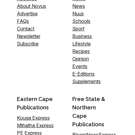
About Novus
News
Advertise
Nuus
FAQs
Schools
Contact
Sport
Newsletter
Business
Subscribe
Lifestyle
Recipes
Opinion
Events
E-Editions
Supplements
Eastern Cape
Free State &
Publications
Northern
Cape
Kouga Express
Publications
Mthatha Express
PE Express
BloemNewsExpress