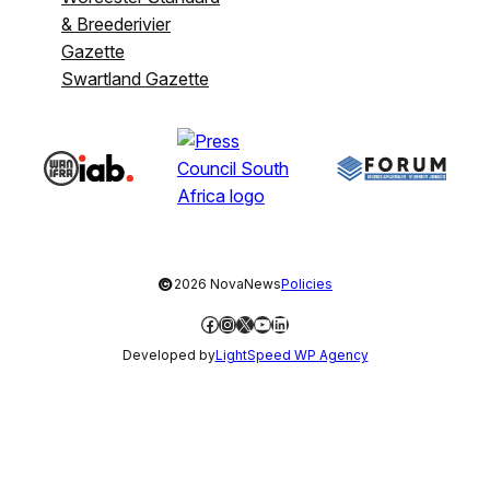
& Breederivier
Gazette
Swartland Gazette
©
2026 NovaNews
Policies
Facebook
Instagram
X
YouTube
LinkedIn
Developed by
LightSpeed WP Agency