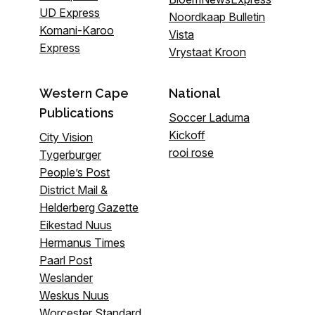
UD Express
Noordkaap Bulletin
Komani-Karoo
Vista
Express
Vrystaat Kroon
Western Cape
National
Publications
Soccer Laduma
Kickoff
City Vision
rooi rose
Tygerburger
People’s Post
District Mail &
Helderberg Gazette
Eikestad Nuus
Hermanus Times
Paarl Post
Weslander
Weskus Nuus
Worcester Standard