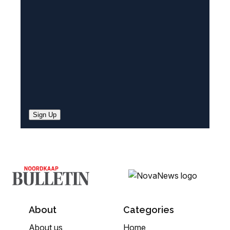
d
)
Sign Up
About
Categories
About us
Home