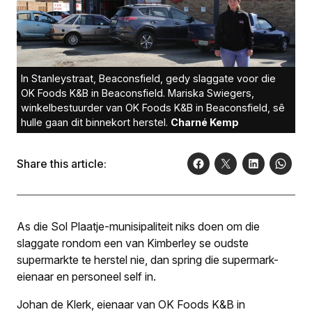
In Stanleystraat, Beaconsfield, gedy slaggate voor die
OK Foods K&B in Beaconsfield. Mariska Swiegers,
winkelbestuurder van OK Foods K&B in Beaconsfield, sê
hulle gaan dit binnekort herstel.
Charné Kemp
Share this article:
As die Sol Plaatje-munisipaliteit niks doen om die
slaggate rondom een van Kimberley se oudste
supermarkte te herstel nie, dan spring die supermark-
eienaar en personeel self in.
Johan de Klerk, eienaar van OK Foods K&B in