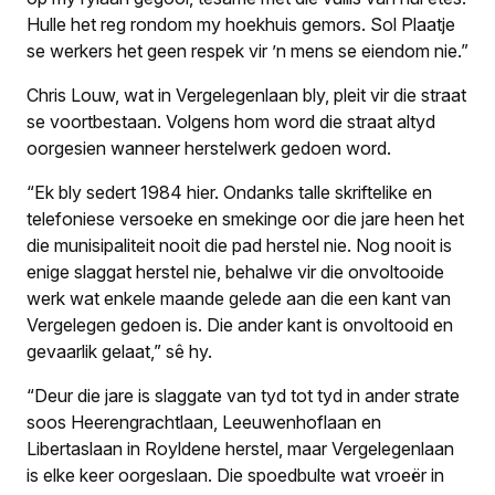
Hulle het reg rondom my hoekhuis gemors. Sol Plaatje
se werkers het geen respek vir ’n mens se eiendom nie.”
Chris Louw, wat in Vergelegenlaan bly, pleit vir die straat
se voortbestaan. Volgens hom word die straat altyd
oorgesien wanneer herstelwerk gedoen word.
“Ek bly sedert 1984 hier. Ondanks talle skriftelike en
telefoniese versoeke en smekinge oor die jare heen het
die munisipaliteit nooit die pad herstel nie. Nog nooit is
enige slaggat herstel nie, behalwe vir die onvoltooide
werk wat enkele maande gelede aan die een kant van
Vergelegen gedoen is. Die ander kant is onvoltooid en
gevaarlik gelaat,” sê hy.
“Deur die jare is slaggate van tyd tot tyd in ander strate
soos Heerengracht­laan, Leeuwenhoflaan en
Libertaslaan in Royldene herstel, maar Vergelegen­laan
is elke keer oorgeslaan. Die spoedbulte wat vroeër in