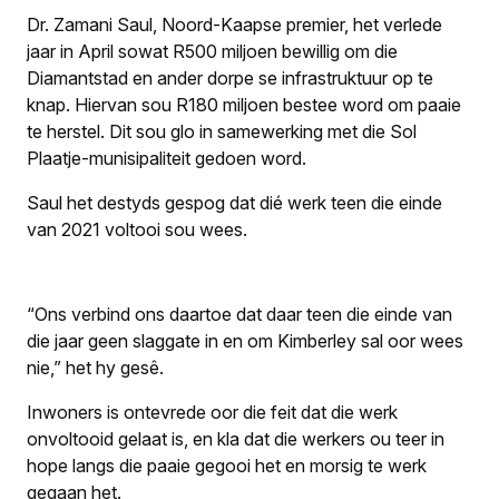
Dr. Zamani Saul, Noord-Kaapse premier, het verlede
jaar in April sowat R500 miljoen bewillig om die
Diamantstad en ander dorpe se infrastruktuur op te
knap. Hiervan sou R180 miljoen bestee word om paaie
te herstel. Dit sou glo in samewerking met die Sol
Plaatje-munisipaliteit gedoen word.
Saul het destyds gespog dat dié werk teen die einde
van 2021 voltooi sou wees.
“Ons verbind ons daartoe dat daar teen die einde van
die jaar geen slaggate in en om Kimberley sal oor wees
nie,” het hy gesê.
Inwoners is ontevrede oor die feit dat die werk
onvoltooid gelaat is, en kla dat die werkers ou teer in
hope langs die paaie gegooi het en morsig te werk
gegaan het.