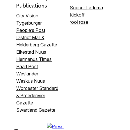
Publications
Soccer Laduma
Kickoff
City Vision
rooi rose
Tygerburger
People’s Post
District Mail &
Helderberg Gazette
Eikestad Nuus
Hermanus Times
Paarl Post
Weslander
Weskus Nuus
Worcester Standard
& Breederivier
Gazette
Swartland Gazette