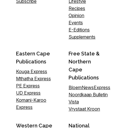
Subscribe
Lifestyle
Recipes
Opinion
Events
E-Editions
Supplements
Eastern Cape
Free State &
Publications
Northern
Cape
Kouga Express
Publications
Mthatha Express
PE Express
BloemNewsExpress
UD Express
Noordkaap Bulletin
Komani-Karoo
Vista
Express
Vrystaat Kroon
Western Cape
National