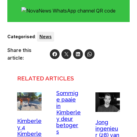
Categorised
:
News
Share this
article:
RELATED ARTICLES
Sommig
e paaie
in
Kimberle
y deur
Kimberle
Jong
betoger
y 4
ingenieu
s
Kimberle
r (28) van