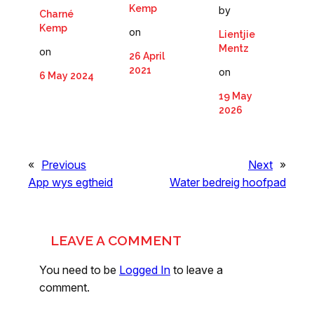
Kemp
by
Charné
Kemp
on
Lientjie
Mentz
on
26 April
2021
on
6 May 2024
19 May
2026
«
Previous
Next
»
App wys egtheid
Water bedreig hoofpad
LEAVE A COMMENT
You need to be
Logged In
to leave a
comment.