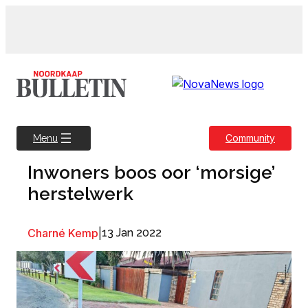
Skip
to
content
Community
Menu
Inwoners boos oor ‘morsige’
herstelwerk
Charné Kemp
|
13 Jan 2022