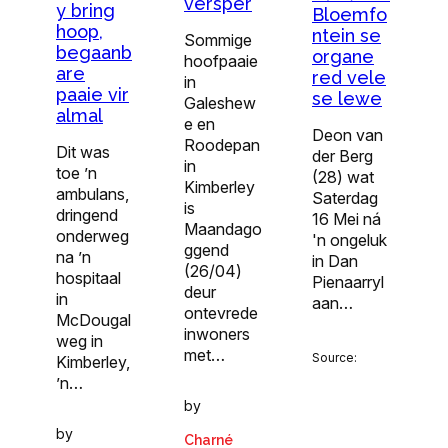
versper
y bring
Bloemfo
hoop,
ntein se
Sommige
begaanb
organe
hoofpaaie
are
red vele
in
paaie vir
se lewe
Galeshew
almal
e en
Deon van
Roodepan
Dit was
der Berg
in
toe ’n
(28) wat
Kimberley
ambulans,
Saterdag
is
dringend
16 Mei ná
Maandago
onderweg
'n ongeluk
ggend
na ’n
in Dan
(26/04)
hospitaal
Pienaarryl
deur
in
aan…
ontevrede
McDougal
inwoners
weg in
met…
Source:
Kimberley,
’n…
by
by
Charné