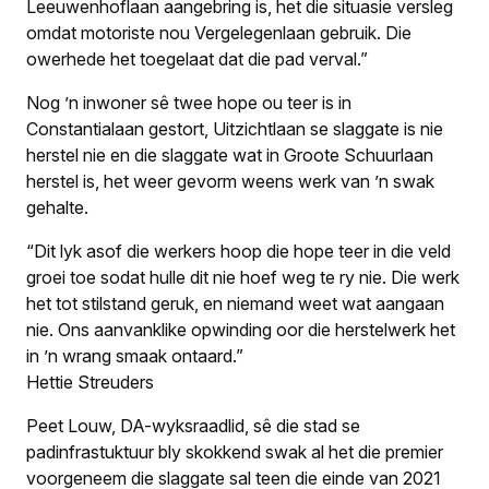
Leeuwenhof­laan aangebring is, het die situasie versleg
omdat motoriste nou Vergelegenlaan gebruik. Die
owerhede het toegelaat dat die pad verval.”
Nog ’n inwoner sê twee hope ou teer is in
Constantialaan gestort, Uitzichtlaan se slaggate is nie
herstel nie en die slaggate wat in Groote Schuurlaan
herstel is, het weer gevorm weens werk van ’n swak
gehalte.
“Dit lyk asof die werkers hoop die hope teer in die veld
groei toe sodat hulle dit nie hoef weg te ry nie. Die werk
het tot stilstand geruk, en niemand weet wat aangaan
nie. Ons aanvanklike opwinding oor die herstel­werk het
in ’n wrang smaak ontaard.”
Hettie Streuders
Peet Louw, DA-wyksraadlid, sê die stad se
padinfrastuktuur bly skokkend swak al het die premier
voorgeneem die slaggate sal teen die einde van 2021