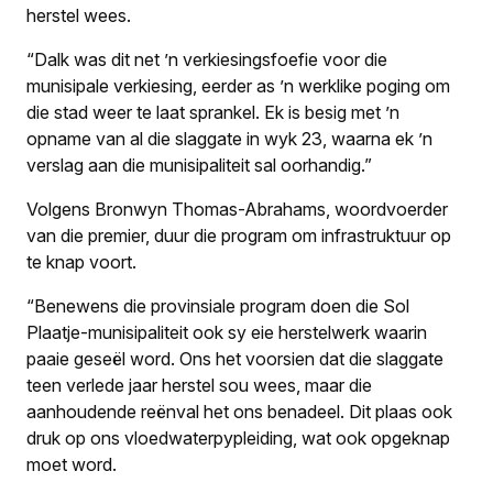
herstel wees.
“Dalk was dit net ’n verkiesingsfoefie voor die
munisipale verkiesing, eerder as ’n werklike poging om
die stad weer te laat sprankel. Ek is besig met ’n
opname van al die slaggate in wyk 23, waarna ek ’n
verslag aan die munisipaliteit sal oorhandig.”
Volgens Bronwyn Thomas-Abrahams, woordvoerder
van die premier, duur die program om infrastruktuur op
te knap voort.
“Benewens die provinsiale program doen die Sol
Plaatje-munisipaliteit ook sy eie herstelwerk waarin
paaie geseël word. Ons het voorsien dat die slaggate
teen verlede jaar herstel sou wees, maar die
aanhoudende reënval het ons benadeel. Dit plaas ook
druk op ons vloedwaterpypleiding, wat ook opgeknap
moet word.