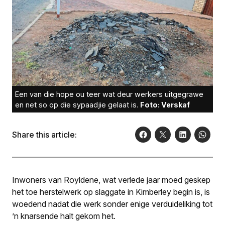
Een van die hope ou teer wat deur werkers uitgegrawe
en net so op die sypaadjie gelaat is.
Foto: Verskaf
Share this article:
Inwoners van Royldene, wat verlede jaar moed geskep
het toe herstel­werk op slaggate in Kimberley begin is, is
woedend nadat die werk sonder enige verduideliking tot
’n knarsende halt gekom het.