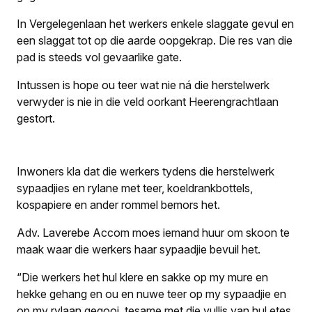
In Vergelegenlaan het werkers enkele slaggate gevul en
een slaggat tot op die aarde oopgekrap. Die res van die
pad is steeds vol gevaarlike gate.
Intussen is hope ou teer wat nie ná die herstelwerk
verwyder is nie in die veld oorkant Heerengrachtlaan
gestort.
Inwoners kla dat die werkers tydens die herstelwerk
sypaadjies en rylane met teer, koeldrankbottels,
kospapiere en ander rommel bemors het.
Adv. Laverebe Accom moes iemand huur om skoon te
maak waar die werkers haar sypaadjie bevuil het.
“Die werkers het hul klere en sakke op my mure en
hekke gehang en ou en nuwe teer op my sypaadjie en
op my rylaan gegooi, tesame met die vullis van hul etes.