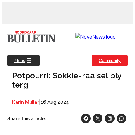
Skip
to
content
Community
Menu
Potpourri: Sokkie-raaisel bly
terg
Karin Muller
|
16 Aug 2024
Share this article: