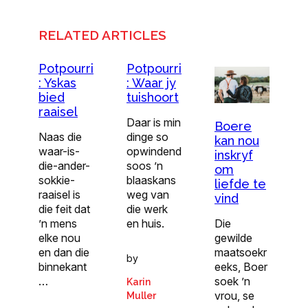
RELATED ARTICLES
Potpourri
Potpourri
: Yskas
: Waar jy
bied
tuishoort
raaisel
Daar is min
Boere
Naas die
dinge so
kan nou
waar-is-
opwindend
inskryf
die-ander-
soos ’n
om
sokkie-
blaaskans
liefde te
raaisel is
weg van
vind
die feit dat
die werk
’n mens
en huis.
Die
elke nou
gewilde
en dan die
maatsoekr
by
binnekant
eeks, Boer
…
soek ’n
Karin
vrou, se
Muller