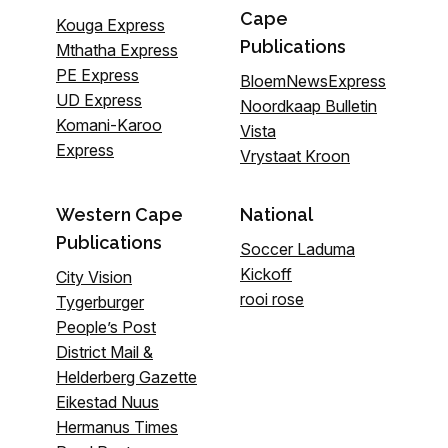
Cape
Kouga Express
Publications
Mthatha Express
PE Express
BloemNewsExpress
UD Express
Noordkaap Bulletin
Komani-Karoo
Vista
Express
Vrystaat Kroon
Western Cape
National
Publications
Soccer Laduma
Kickoff
City Vision
rooi rose
Tygerburger
People’s Post
District Mail &
Helderberg Gazette
Eikestad Nuus
Hermanus Times