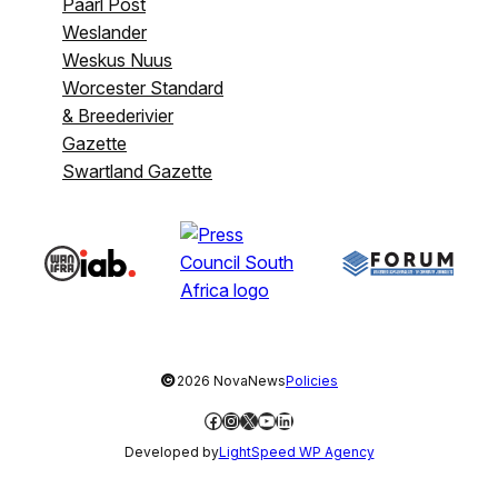
Paarl Post
Weslander
Weskus Nuus
Worcester Standard
& Breederivier
Gazette
Swartland Gazette
©
2026 NovaNews
Policies
Facebook
Instagram
X
YouTube
LinkedIn
Developed by
LightSpeed WP Agency