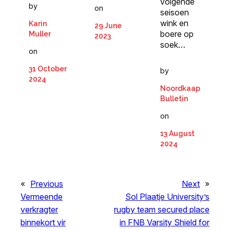
volgende
by
on
seisoen
wink en
Karin
29 June
boere op
Muller
2023
soek…
on
31 October
by
2024
Noordkaap
Bulletin
on
13 August
2024
«
Previous
Next
»
Vermeende
Sol Plaatje University’s
verkragter
rugby team secured place
binnekort vir
in FNB Varsity Shield for