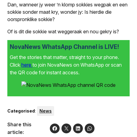
Dan, wanneer jy weer ’n klomp sokkies wegpak en een
sokkie sonder maat kry, wonder jy: Is hierdie die
oorspronklike sokkie?
Of is dit die sokkie wat weggeraak en nou gekry is?
NovaNews WhatsApp Channel is LIVE!
Get the stories that matter, straight to your phone.
Click
here
to join NovaNews on WhatsApp or scan
the QR code for instant access.
Categorised
:
News
Share this
article: