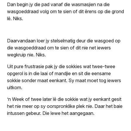
Dan begin jy die pad vanaf die wasmasjien na die
wasgoeddraad volg om te sien of dit êrens op die grond
lê. Niks.
Daarvandaan loer jy stelselmatig deur die wasgoed op
die wasgoeddraad om te sien of dit nie net iewers
wegkruip nie. Niks.
Uit pure frustrasie pak jy die sokkies wat twee-twee
opgerol is in die laai of mandjie en sit die eensame
sokkie sonder maat eenkant. Sy maat moet tog iewers
uitkom.
’n Week of twee later lê die sokkie wat jy eenkant gesit
het nie meer op sy oorspronklike plek nie. Daar het baie
intussen gebeur. Die lewe het aangegaan.