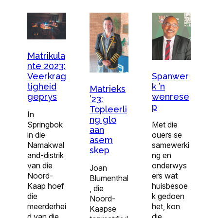
Matrikula
nte 2023:
Spanwer
Veerkrag
k ’n
tigheid
Matrieks
wenrese
geprys
’23:
p
Topleerli
In
ng glo
Met die
Springbok
aan
ouers se
in die
asem
samewerki
Namakwal
skep
ng en
and-distrik
onderwys
van die
Joan
ers wat
Noord-
Blumenthal
huisbesoe
Kaap hoef
, die
k gedoen
die
Noord-
het, kon
meerderhei
Kaapse
die
d van die