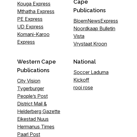
Cape
Kouga Express
Publications
Mthatha Express
PE Express
BloemNewsExpress
UD Express
Noordkaap Bulletin
Komani-Karoo
Vista
Express
Vrystaat Kroon
Western Cape
National
Publications
Soccer Laduma
Kickoff
City Vision
rooi rose
Tygerburger
People’s Post
District Mail &
Helderberg Gazette
Eikestad Nuus
Hermanus Times
Paarl Post