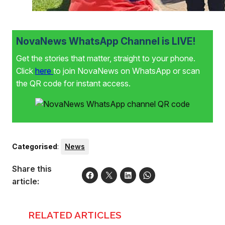
NovaNews WhatsApp Channel is LIVE!
Get the stories that matter, straight to your phone.
Click
here
to join NovaNews on WhatsApp or scan
the QR code for instant access.
Categorised
:
News
Share this
article:
RELATED ARTICLES