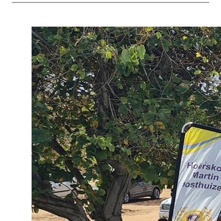
12-ouers plaasgevind. Die matriek-uitstapdag is met die
uitklokseremonie afgesluit, waarin matrikulante elkeen ’n
beurt gekry het om die klok op die skoolterrein te lui.
Foto: Facebook/Hoërskool Martin Oosthuizen