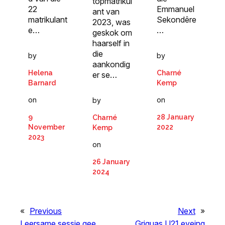
topmatrikul
Emmanuel
22
ant van
Sekondêre
matrikulant
2023, was
…
e…
geskok om
haarself in
die
by
by
aankondig
Charné
Helena
er se…
Kemp
Barnard
on
on
by
28 January
9
Charné
2022
November
Kemp
2023
on
26 January
2024
«
Previous
Next
»
Leersame sessie gee
Griquas U21 eyeing