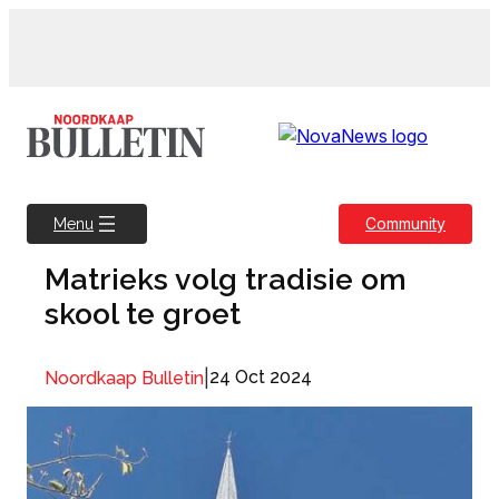
Skip
to
content
Community
Menu
Matrieks volg tradisie om
skool te groet
|
24 Oct 2024
Noordkaap Bulletin