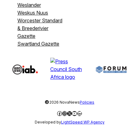
Weslander
Weskus Nuus
Worcester Standard
& Breederivier
Gazette
Swartland Gazette
©
2026 NovaNews
Policies
Facebook
Instagram
X
YouTube
LinkedIn
Developed by
LightSpeed WP Agency