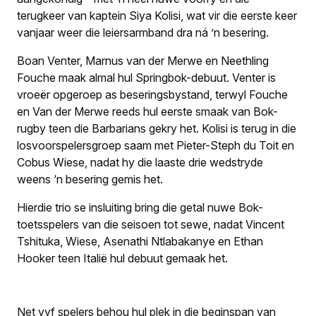
terugkeer van kaptein Siya Kolisi, wat vir die eerste keer
vanjaar weer die leiersarmband dra ná ’n besering.
Boan Venter, Marnus van der Merwe en Neethling
Fouche maak almal hul Springbok-debuut. Venter is
vroeër opgeroep as beseringsbystand, terwyl Fouche
en Van der Merwe reeds hul eerste smaak van Bok-
rugby teen die Barbarians gekry het. Kolisi is terug in die
losvoorspelersgroep saam met Pieter-Steph du Toit en
Cobus Wiese, nadat hy die laaste drie wedstryde
weens ‘n besering gemis het.
Hierdie trio se insluiting bring die getal nuwe Bok-
toetsspelers van die seisoen tot sewe, nadat Vincent
Tshituka, Wiese, Asenathi Ntlabakanye en Ethan
Hooker teen Italië hul debuut gemaak het.
Net vyf spelers behou hul plek in die beginspan van