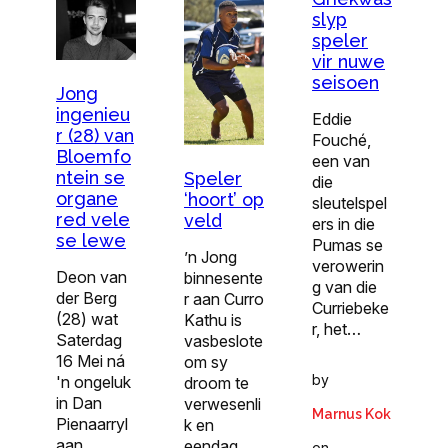
slyp
speler
vir nuwe
seisoen
Jong
ingenieu
Eddie
r (28) van
Fouché,
Bloemfo
een van
ntein se
Speler
die
organe
‘hoort’ op
sleutelspel
red vele
veld
ers in die
se lewe
Pumas se
’n Jong
verowerin
Deon van
binnesente
g van die
der Berg
r aan Curro
Curriebeke
(28) wat
Kathu is
r, het…
Saterdag
vasbeslote
16 Mei ná
om sy
by
'n ongeluk
droom te
in Dan
verwesenli
Marnus Kok
Pienaarryl
k en
aan…
eendag…
on