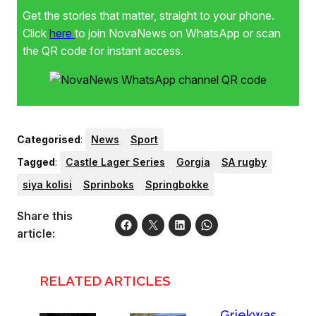
Get the stories that matter, straight to your phone.
Click
here
to join NovaNews on WhatsApp or scan
the QR code for instant access.
Categorised
:
News
Sport
Tagged
:
Castle Lager Series
Gorgia
SA rugby
siya kolisi
Sprinboks
Springbokke
Share this
article:
RELATED ARTICLES
Griekwas