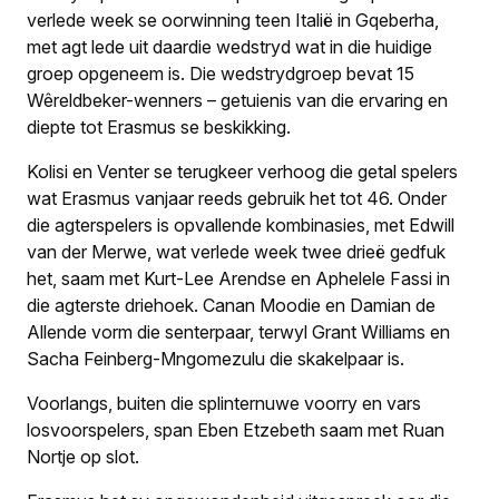
verlede week se oorwinning teen Italië in Gqeberha,
met agt lede uit daardie wedstryd wat in die huidige
groep opgeneem is. Die wedstrydgroep bevat 15
Wêreldbeker-wenners – getuienis van die ervaring en
diepte tot Erasmus se beskikking.
Kolisi en Venter se terugkeer verhoog die getal spelers
wat Erasmus vanjaar reeds gebruik het tot 46. Onder
die agterspelers is opvallende kombinasies, met Edwill
van der Merwe, wat verlede week twee drieë gedfuk
het, saam met Kurt-Lee Arendse en Aphelele Fassi in
die agterste driehoek. Canan Moodie en Damian de
Allende vorm die senterpaar, terwyl Grant Williams en
Sacha Feinberg-Mngomezulu die skakelpaar is.
Voorlangs, buiten die splinternuwe voorry en vars
losvoorspelers, span Eben Etzebeth saam met Ruan
Nortje op slot.