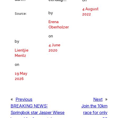
4 August
by
Source:
2022
Erena
Oberholzer
on
by
4 June
Lientjie
2020
Mentz
on
19 May
2026
«
Previous
Next
»
BREAKING NEWS:
Join the 10km
Springbok star Jasper Wiese
race for only