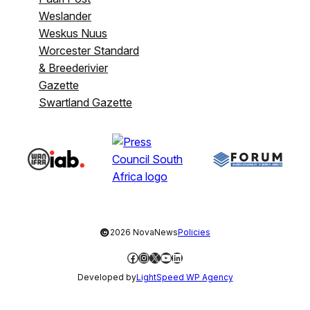
Weslander
Weskus Nuus
Worcester Standard
& Breederivier
Gazette
Swartland Gazette
©
2026 NovaNews
Policies
Facebook
Instagram
X
YouTube
LinkedIn
Developed by
LightSpeed WP Agency