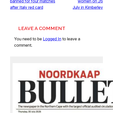
banned for four matches
women on 26
after Italy red card
July in Kimberley
LEAVE A COMMENT
You need to be
Logged In
to leave a
comment.