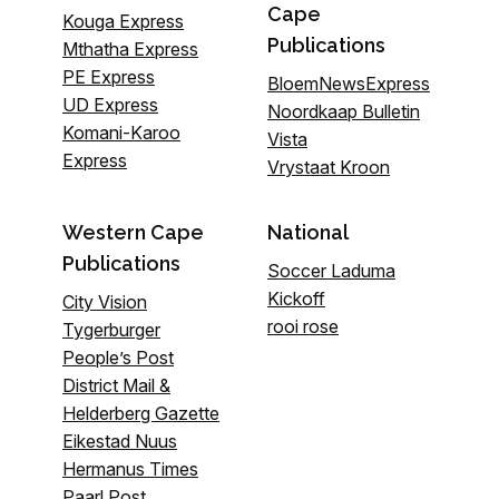
Cape
Kouga Express
Publications
Mthatha Express
PE Express
BloemNewsExpress
UD Express
Noordkaap Bulletin
Komani-Karoo
Vista
Express
Vrystaat Kroon
Western Cape
National
Publications
Soccer Laduma
Kickoff
City Vision
rooi rose
Tygerburger
People’s Post
District Mail &
Helderberg Gazette
Eikestad Nuus
Hermanus Times
Paarl Post