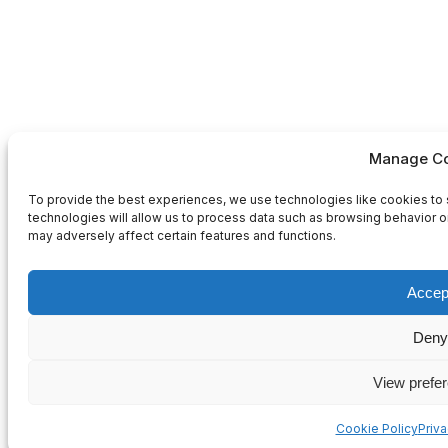
Manage Co
To provide the best experiences, we use technologies like cookies to 
technologies will allow us to process data such as browsing behavior or
may adversely affect certain features and functions.
Accep
Deny
View prefe
Cookie Policy
Priv