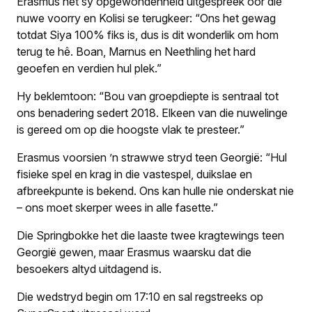
Erasmus het sy opgewondenheid uitgespreek oor die
nuwe voorry en Kolisi se terugkeer: “Ons het gewag
totdat Siya 100% fiks is, dus is dit wonderlik om hom
terug te hê. Boan, Marnus en Neethling het hard
geoefen en verdien hul plek.”
Hy beklemtoon: “Bou van groepdiepte is sentraal tot
ons benadering sedert 2018. Elkeen van die nuwelinge
is gereed om op die hoogste vlak te presteer.”
Erasmus voorsien ’n strawwe stryd teen Georgië: “Hul
fisieke spel en krag in die vastespel, duikslae en
afbreekpunte is bekend. Ons kan hulle nie onderskat nie
– ons moet skerper wees in alle fasette.”
Die Springbokke het die laaste twee kragtewings teen
Georgië gewen, maar Erasmus waarsku dat die
besoekers altyd uitdagend is.
Die wedstryd begin om 17:10 en sal regstreeks op