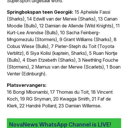
SuperSport uitgesaai word.
Springbokspan teen Georgië:
15 Aphelele Fassi
(Sharks), 14 Edwill van der Merwe (Sharks), 13 Canan
Moodie (Bulls), 12 Damian de Allende (Wild Knights), 11
Kurt-Lee Arendse (Bulls), 10 Sacha Feinberg-
Mngomezulu (Stormers), 9 Grant Williams (Sharks), 8
Cobus Wiese (Bulls), 7 Pieter-Steph du Toit (Toyota
Verblitz), 6 Siya Kolisi (kaptein, Sharks), 5 Ruan Nortje
(Bulls), 4 Eben Etzebeth (Sharks), 3 Neethling Fouche
(Stormers), 2 Marnus van der Merwe (Scarlets), 1 Boan
Venter (Edinburgh).
Platsvervangers:
16 Bongi Mbonambi, 17 Thomas du Toit, 18 Vincent
Koch, 19 RG Snyman, 20 Kwagga Smith, 21 Faf de
Klerk, 22 Handré Pollard, 23 Damian Willemse.
NovaNews WhatsApp Channel is LIVE!