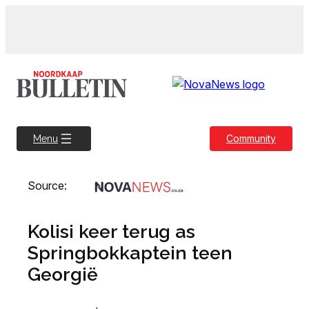
Skip
to
content
Community
Menu
Source:
Kolisi keer terug as
Springbokkaptein teen
Georgië