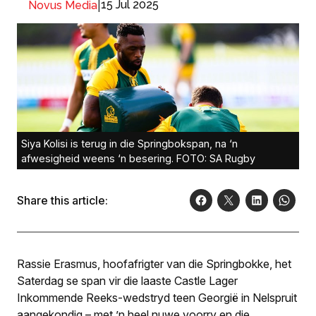
|
15 Jul 2025
Novus Media
Siya Kolisi is terug in die Springbokspan, na ‘n
afwesigheid weens ‘n besering. FOTO: SA Rugby
Share this article:
Rassie Erasmus, hoofafrigter van die Springbokke, het
Saterdag se span vir die laaste Castle Lager
Inkommende Reeks-wedstryd teen Georgië in Nelspruit
aangekondig – met ’n heel nuwe voorry en die