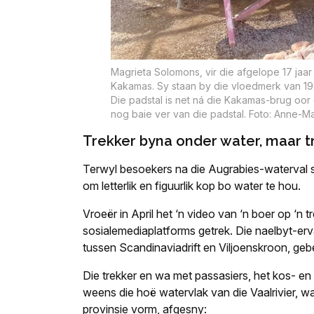
Magrieta Solomons, vir die afgelope 17 jaar
Kakamas. Sy staan by die vloedmerk van 198
Die padstal is net ná die Kakamas-brug oor d
nog baie ver van die padstal. Foto: Anne-Ma
Trekker byna onder water, maar t
Terwyl besoekers na die Augrabies-waterval
om letterlik en figuurlik kop bo water te hou.
Vroeër in April het ‘n video van ‘n boer op ‘n 
sosialemediaplatforms getrek. Die naelbyt-ervar
tussen Scandinaviadrift en Viljoenskroon, geb
Die trekker en wa met passasiers, het kos- 
weens die hoë watervlak van die Vaalrivier, w
provinsie vorm, afgesny: