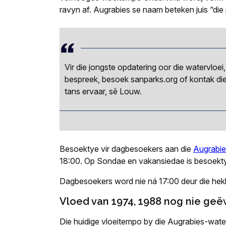
ravyn af. Augrabies se naam beteken juis “die 
Vir die jongste opdatering oor die watervloe
bespreek, besoek sanparks.org of kontak d
tans ervaar, sê Louw.
Besoektye vir dagbesoekers aan die
Augrabie
18:00. Op Sondae en vakansiedae is besoekty
Dagbesoekers word nie ná 17:00 deur die hekk
Vloed van 1974, 1988 nog nie ge
Die huidige vloeitempo by die Augrabies-wate