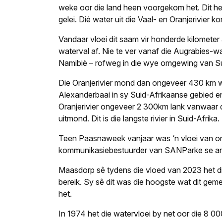
weke oor die land heen voorgekom het. Dit he
gelei. Dié water uit die Vaal- en Oranjerivier
Vandaar vloei dit saam vir honderde kilometer a
waterval af. Nie te ver vanaf die Augrabies-wa
Namibië – rofweg in die wye omgewing van Su
Die Oranjerivier mond dan ongeveer 430 km we
Alexanderbaai in sy Suid-Afrikaanse gebied en
Oranjerivier ongeveer 2 300km lank vanwaar di
uitmond. Dit is die langste rivier in Suid-Afrika.
Teen Paasnaweek vanjaar was ‘n vloei van 
kommunikasiebestuurder van SANParke se arie
Maasdorp sê tydens die vloed van 2023 het di
bereik. Sy sê dit was die hoogste wat dit gem
het.
In 1974 het die watervloei by net oor die 8 