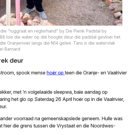
 die “ruggraat en regterhand” by Die Pienk Padstal by
8 toe die water op dié hoogte deur die padstal gevloei het.
ie Oranjerivier langs die N14 geleë. Tans is die watervlak
ri Barnard
rek deur
 stroom, spook mense
hoër op
teen die Oranje- en Vaalrivier
trekker, met ‘n volgelaaide sleepwa, baie aandag op
ing het glo op Saterdag 26 April hoër op in die Vaalrivier,
eur.
en ander voorraad na gemeenskapslede geneem. Hulle was
at hier die grens tussen die Vrystaat en die Noordwes-