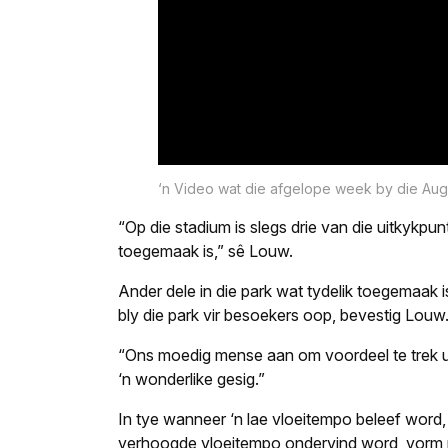
‘n Video wat die afgelope week by die Aug
“Op die stadium is slegs drie van die uitkykpu
toegemaak is,” sê Louw.
Ander dele in die park wat tydelik toegemaak is
bly die park vir besoekers oop, bevestig Louw
“Ons moedig mense aan om voordeel te trek uit
‘n wonderlike gesig.”
In tye wanneer ‘n lae vloeitempo beleef word, 
verhoogde vloeitempo ondervind word, vorm no