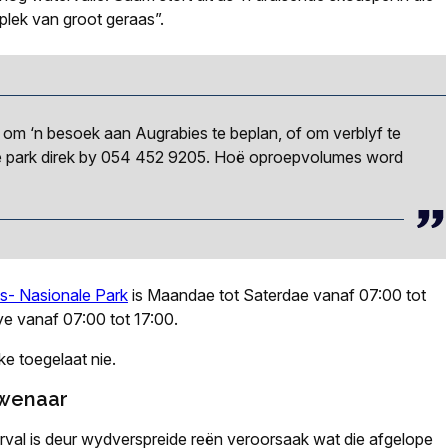
plek van groot geraas”.
i, om ‘n besoek aan Augrabies te beplan, of om verblyf te
ie park direk by 054 452 9205. Hoë oproepvolumes word
s- Nasionale Park
is Maandae tot Saterdae vanaf 07:00 tot
e vanaf 07:00 tot 17:00.
e toegelaat nie.
ëwenaar
rval is deur wydverspreide reën veroorsaak wat die afgelope