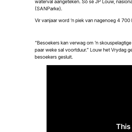
waterval aangeteken. Só sê JP Louw, nasiona
(SANParke).
Vir vanjaar word ‘n piek van nagenoeg 4 700
“Besoekers kan verwag om ‘n skouspelagtige e
paar weke sal voortduur.” Louw het Vrydag ges
besoekers gesluit.