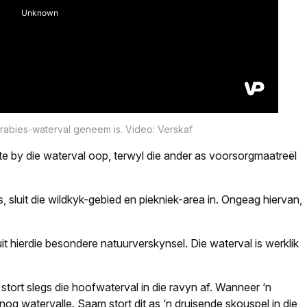
rabies-waterval geneem is. Video: Verskaf
nte by die waterval oop, terwyl die ander as voorsorgmaatreël
, sluit die wildkyk-gebied en piekniek-area in. Ongeag hiervan,
.
 hierdie besondere natuurverskynsel. Die waterval is werklik
stort slegs die hoofwaterval in die ravyn af. Wanneer ‘n
g watervalle. Saam stort dit as ‘n druisende skouspel in die