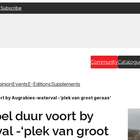
 Subscribe
Community
Catalogu
inion
Events
E-Editions
Supplements
rt by Augrabies-waterval -‘plek van groot geraas’
el duur voort by
l -‘plek van groot