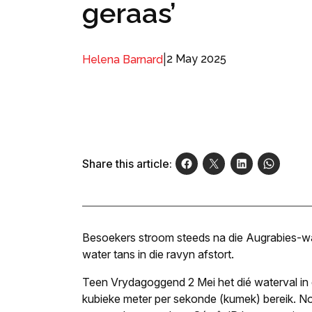
geraas’
|
2 May 2025
Helena Barnard
Share this article:
Besoekers stroom steeds na die Augrabies-wa
water tans in die ravyn afstort.
Teen Vrydagoggend 2 Mei het dié waterval in 
kubieke meter per sekonde (kumek) bereik. N