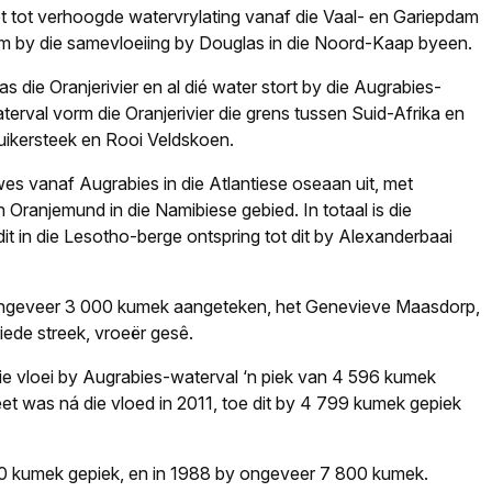
t tot verhoogde watervrylating vanaf die Vaal- en Gariepdam
 kom by die samevloeiing by Douglas in die Noord-Kaap byeen.
s die Oranjerivier en al dié water stort by die Augrabies-
terval vorm die Oranjerivier die grens tussen Suid-Afrika en
ikersteek en Rooi Veldskoen.
s vanaf Augrabies in die Atlantiese oseaan uit, met
 Oranjemund in die Namibiese gebied. In totaal is die
t in die Lesotho-berge ontspring tot dit by Alexanderbaai
ongeveer 3 000 kumek aangeteken, het Genevieve Maasdorp,
de streek, vroeër gesê.
e vloei by Augrabies-waterval ‘n piek van 4 596 kumek
eet was ná die vloed in 2011, toe dit by 4 799 kumek gepiek
000 kumek gepiek, en in 1988 by ongeveer 7 800 kumek.