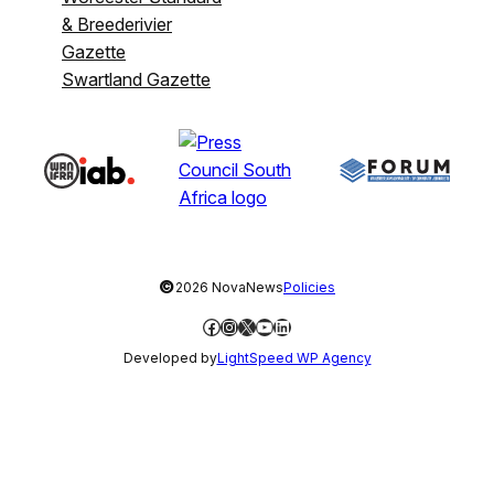
& Breederivier
Gazette
Swartland Gazette
©
2026 NovaNews
Policies
Facebook
Instagram
X
YouTube
LinkedIn
Developed by
LightSpeed WP Agency