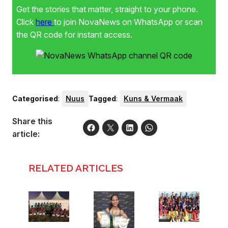
Get the stories that matter, straight to your phone.
Click
here
to join NovaNews on WhatsApp or scan
the QR code for instant access.
Categorised
:
Nuus
Tagged
:
Kuns & Vermaak
Share this
article:
RELATED ARTICLES