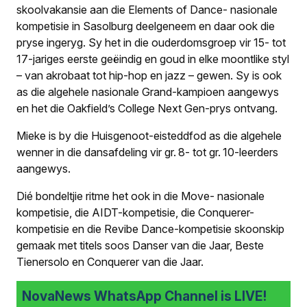
skoolvakansie aan die Elements of Dance- nasionale
kompetisie in Sasolburg deelgeneem en daar ook die
pryse ingeryg. Sy het in die ouderdomsgroep vir 15- tot
17-jariges eerste geëindig en goud in elke moontlike styl
– van akrobaat tot hip-hop en jazz – gewen. Sy is ook
as die algehele nasionale Grand-kampioen aangewys
en het die Oakfield’s College Next Gen-prys ontvang.
Mieke is by die Huisgenoot-eisteddfod as die algehele
wenner in die dansafdeling vir gr. 8- tot gr. 10-leerders
aangewys.
Dié bondeltjie ritme het ook in die Move- nasionale
kompetisie, die AIDT-kompetisie, die Conquerer-
kompetisie en die Revibe Dance-kompetisie skoonskip
gemaak met titels soos Danser van die Jaar, Beste
Tienersolo en Conquerer van die Jaar.
NovaNews WhatsApp Channel is LIVE!