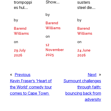
Show…
susters
trompoppi
steel die…
es hul…
by
by
by
Barend
Williams
Barend
Barend
Williams
Williams
on
on
on
12
November
24 June
29 July
2025
2026
2026
«
Previous
Next
»
Kevin Fraser’s ‘Heart of
Surmount challenges
the World’ comedy tour
through faith:
comes to Cape Town
bouncing back from
adversity