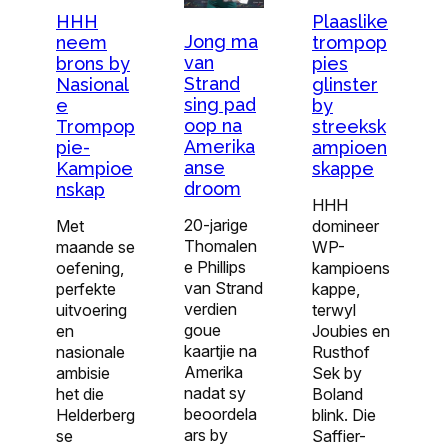
Plaaslike
HHH
Jong ma
trompop
neem
van
pies
brons by
Strand
glinster
Nasional
sing pad
by
e
oop na
streeksk
Trompop
Amerika
ampioen
pie-
anse
skappe
Kampioe
droom
nskap
HHH
20-jarige
domineer
Met
Thomalen
WP-
maande se
e Phillips
kampioens
oefening,
van Strand
kappe,
perfekte
verdien
terwyl
uitvoering
goue
Joubies en
en
kaartjie na
Rusthof
nasionale
Amerika
Sek by
ambisie
nadat sy
Boland
het die
beoordela
blink. Die
Helderberg
ars by
Saffier-
se