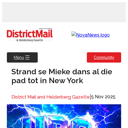
Skip
to
content
Community
Menu
Strand se Mieke dans al die
pad tot in New York
|
5 Nov 2025
District Mail and Helderberg Gazette