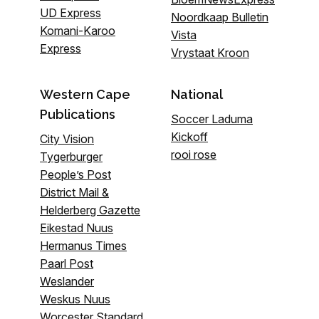
UD Express
Noordkaap Bulletin
Komani-Karoo
Vista
Express
Vrystaat Kroon
Western Cape
National
Publications
Soccer Laduma
Kickoff
City Vision
rooi rose
Tygerburger
People’s Post
District Mail &
Helderberg Gazette
Eikestad Nuus
Hermanus Times
Paarl Post
Weslander
Weskus Nuus
Worcester Standard