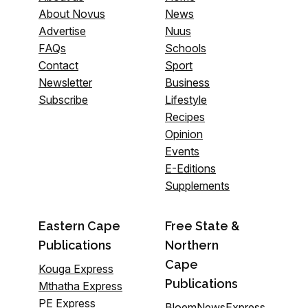
About Novus
News
Advertise
Nuus
FAQs
Schools
Contact
Sport
Newsletter
Business
Subscribe
Lifestyle
Recipes
Opinion
Events
E-Editions
Supplements
Eastern Cape
Free State &
Publications
Northern
Cape
Kouga Express
Publications
Mthatha Express
PE Express
BloemNewsExpress