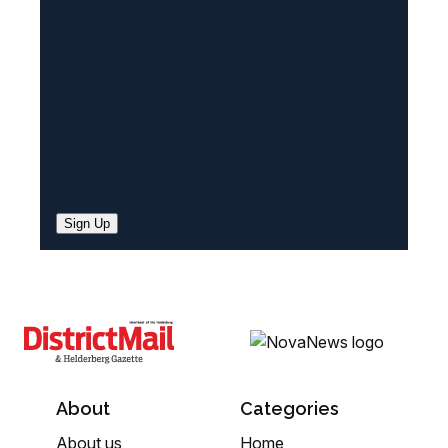
e
d
)
Sign Up
About
Categories
About us
Home