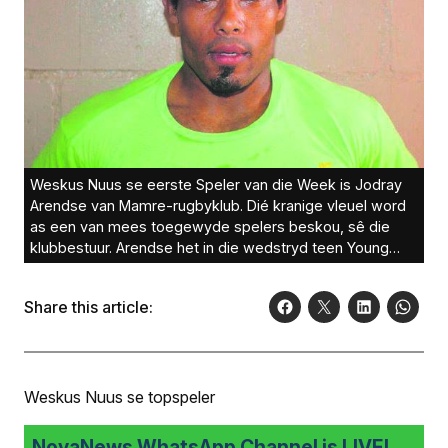
Weskus Nuus se eerste Speler van die Week is Jodray
Arendse van Mamre-rugbyklub. Dié kranige vleuel word
as een van mees toegewyde spelers beskou, sê die
klubbestuur. Arendse het in die wedstryd teen Young
Hearts uitgestaan met goeie algemene spel en
uitstekende verdediging.
Share this article:
Weskus Nuus se topspeler
NovaNews WhatsApp Channel is LIVE!