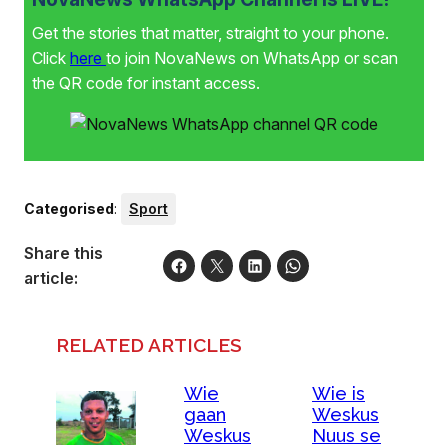
Get the stories that matter, straight to your phone.
Click
here
to join NovaNews on WhatsApp or scan
the QR code for instant access.
Categorised
:
Sport
Share this
article:
RELATED ARTICLES
Wie
Wie is
gaan
Weskus
Weskus
Nuus se