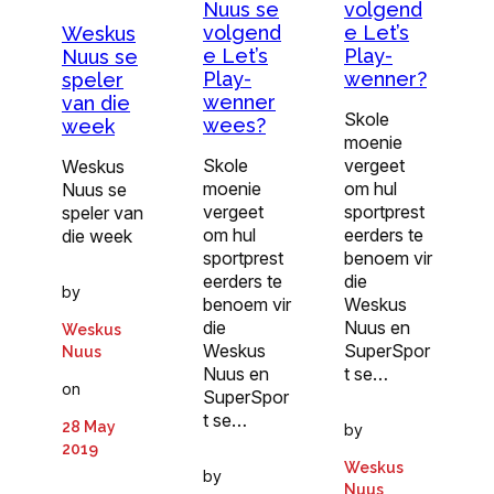
Nuus se
volgend
volgend
e Let’s
Weskus
e Let’s
Play-
Nuus se
Play-
wenner?
speler
wenner
van die
Skole
wees?
week
moenie
Skole
vergeet
Weskus
moenie
om hul
Nuus se
vergeet
sportprest
speler van
om hul
eerders te
die week
sportprest
benoem vir
eerders te
die
by
benoem vir
Weskus
die
Nuus en
Weskus
Weskus
SuperSpor
Nuus
Nuus en
t se…
on
SuperSpor
t se…
28 May
by
2019
Weskus
by
Nuus