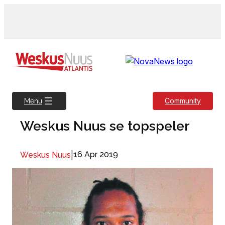
Skip
to
content
Community
Menu
Weskus Nuus se topspeler
|
16 Apr 2019
Weskus Nuus