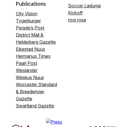
Publications
Soccer Laduma
Kickoff
City Vision
rooi rose
Tygerburger
People’s Post
District Mail &
Helderberg Gazette
Eikestad Nuus
Hermanus Times
Paarl Post
Weslander
Weskus Nuus
Worcester Standard
& Breederivier
Gazette
Swartland Gazette