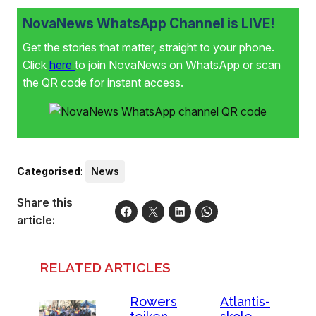
NovaNews WhatsApp Channel is LIVE!
Get the stories that matter, straight to your phone.
Click
here
to join NovaNews on WhatsApp or scan
the QR code for instant access.
Categorised
:
News
Share this
article:
RELATED ARTICLES
Rowers
Atlantis-