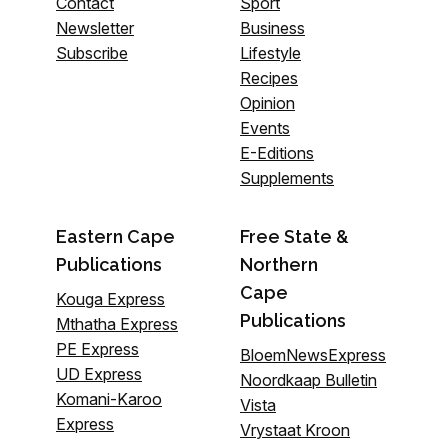
Contact
Sport
Newsletter
Business
Subscribe
Lifestyle
Recipes
Opinion
Events
E-Editions
Supplements
Eastern Cape
Free State &
Publications
Northern
Cape
Kouga Express
Publications
Mthatha Express
PE Express
BloemNewsExpress
UD Express
Noordkaap Bulletin
Komani-Karoo
Vista
Express
Vrystaat Kroon