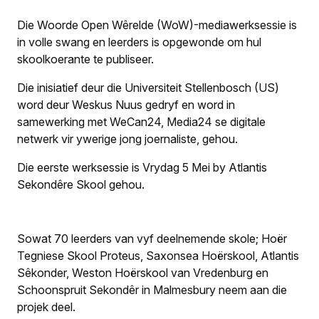
Die Woorde Open Wêrelde (WoW)-mediawerksessie is
in volle swang en leerders is opgewonde om hul
skoolkoerante te publiseer.
Die inisiatief deur die Universiteit Stellenbosch (US)
word deur
Weskus Nuus
gedryf en word in
samewerking met
WeCan24
,
Media24
se digitale
netwerk vir ywerige jong joernaliste, gehou.
Die eerste werksessie is Vrydag 5 Mei by Atlantis
Sekondêre Skool gehou.
Sowat 70 leerders van vyf deelnemende skole; Hoër
Tegniese Skool Proteus, Saxonsea Hoërskool, Atlantis
Sêkonder, Weston Hoërskool van Vredenburg en
Schoonspruit Sekondêr in Malmesbury neem aan die
projek deel.