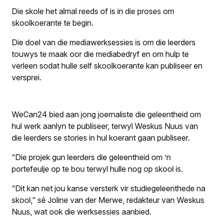
Die skole het almal reeds of is in die proses om
skoolkoerante te begin.
Die doel van die mediawerksessies is om die leerders
touwys te maak oor die mediabedryf en om hulp te
verleen sodat hulle self skoolkoerante kan publiseer en
versprei.
WeCan24
bied aan jong joernaliste die geleentheid om
hul werk aanlyn te publiseer, terwyl
Weskus Nuus
van
die leerders se stories in hul koerant gaan publiseer.
“Die projek gun leerders die geleentheid om ’n
portefeulje op te bou terwyl hulle nog op skool is.
“Dit kan net jou kanse versterk vir studiegeleenthede na
skool,” sê Joline van der Merwe, redakteur van
Weskus
Nuus
, wat ook die werksessies aanbied.