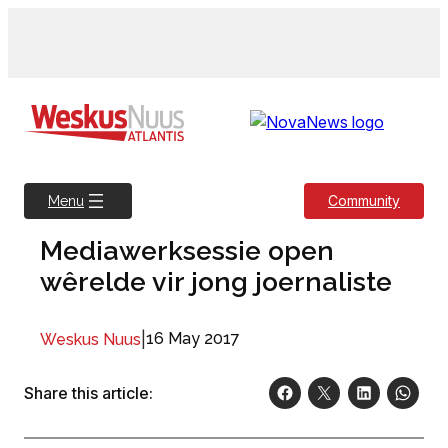
Skip
to
content
Community
Menu
Mediawerksessie open
wêrelde vir jong joernaliste
|
16 May 2017
Weskus Nuus
Share this article: