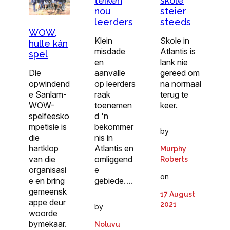
teiken
skole
nou
steier
leerders
steeds
WOW,
Klein
Skole in
hulle kán
misdade
Atlantis is
spel
en
lank nie
aanvalle
gereed om
Die
op leerders
na normaal
opwindend
raak
terug te
e Sanlam-
toenemen
keer.
WOW-
d 'n
spelfeesko
bekommer
mpetisie is
by
nis in
die
Atlantis en
hartklop
Murphy
omliggend
van die
Roberts
e
organisasi
on
gebiede….
e en bring
gemeensk
17 August
appe deur
2021
by
woorde
bymekaar.
Noluvu