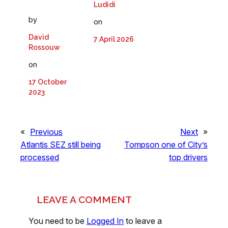
Ludidi
by
on
David
7 April 2026
Rossouw
on
17 October
2023
«
Previous
Next
»
Atlantis SEZ still being
Tompson one of City’s
processed
top drivers
LEAVE A COMMENT
You need to be
Logged In
to leave a