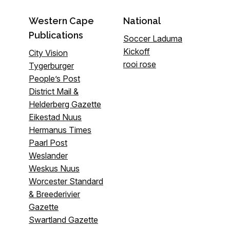
Western Cape
National
Publications
Soccer Laduma
Kickoff
City Vision
rooi rose
Tygerburger
People’s Post
District Mail &
Helderberg Gazette
Eikestad Nuus
Hermanus Times
Paarl Post
Weslander
Weskus Nuus
Worcester Standard
& Breederivier
Gazette
Swartland Gazette