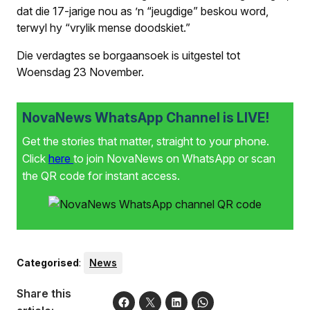
dat die 17-jarige nou as ’n “jeugdige” beskou word,
terwyl hy “vrylik mense doodskiet.”
Die verdagtes se borgaansoek is uitgestel tot
Woensdag 23 November.
NovaNews WhatsApp Channel is LIVE!
Get the stories that matter, straight to your phone.
Click
here
to join NovaNews on WhatsApp or scan
the QR code for instant access.
Categorised
:
News
Share this