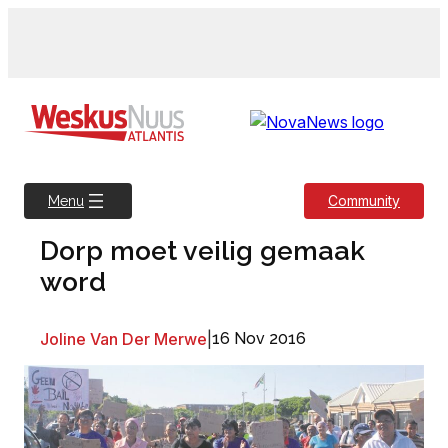
Skip
to
content
Community
Menu
Dorp moet veilig gemaak
word
Joline Van Der Merwe
|
16 Nov 2016