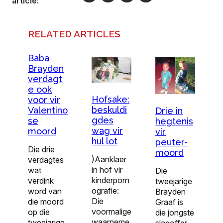
article:
RELATED ARTICLES
Baba
Brayden
verdagt
e ook
Hofsake:
voor vir
beskuldi
Valentino
Drie in
gdes
se
hegtenis
wag vir
moord
vir
hul lot
peuter-
Die drie
moord
)Aanklaer
verdagtes
in hof vir
wat
Die
kinderporn
verdink
tweejarige
ografie:
word van
Brayden
Die
die moord
Graaf is
voormalige
op die
die jongste
waarneme
tweejarige
slagoffer