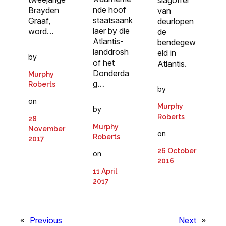
nde hoof
Brayden
van
staatsaank
Graaf,
deurlopen
laer by die
word…
de
Atlantis-
bendegew
landdrosh
eld in
by
of het
Atlantis.
Donderda
Murphy
g…
Roberts
by
on
Murphy
by
Roberts
28
Murphy
November
on
Roberts
2017
26 October
on
2016
11 April
2017
«
Previous
Next
»