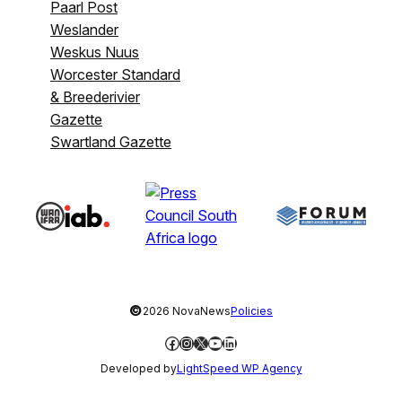
Paarl Post
Weslander
Weskus Nuus
Worcester Standard
& Breederivier
Gazette
Swartland Gazette
©
2026 NovaNews
Policies
Facebook
Instagram
X
YouTube
LinkedIn
Developed by
LightSpeed WP Agency