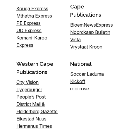
Cape
Kouga Express
Publications
Mthatha Express
PE Express
BloemNewsExpress
UD Express
Noordkaap Bulletin
Komani-Karoo
Vista
Express
Vrystaat Kroon
Western Cape
National
Publications
Soccer Laduma
Kickoff
City Vision
rooi rose
Tygerburger
People’s Post
District Mail &
Helderberg Gazette
Eikestad Nuus
Hermanus Times