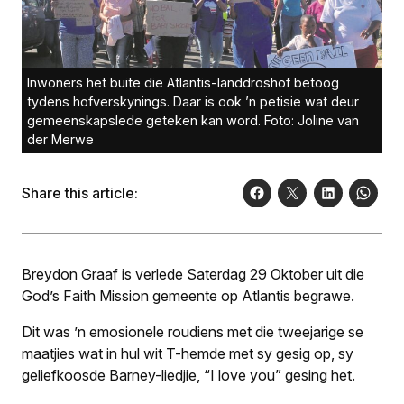
Inwoners het buite die Atlantis-landdroshof betoog
tydens hofverskynings. Daar is ook ’n petisie wat deur
gemeenskapslede geteken kan word. Foto: Joline van
der Merwe
Share this article:
Breydon Graaf is verlede Saterdag 29 Oktober uit die
God’s Faith Mission gemeente op Atlantis begrawe.
Dit was ’n emosionele roudiens met die tweejarige se
maatjies wat in hul wit T-hemde met sy gesig op, sy
geliefkoosde Barney-liedjie, “
I love you
” gesing het.