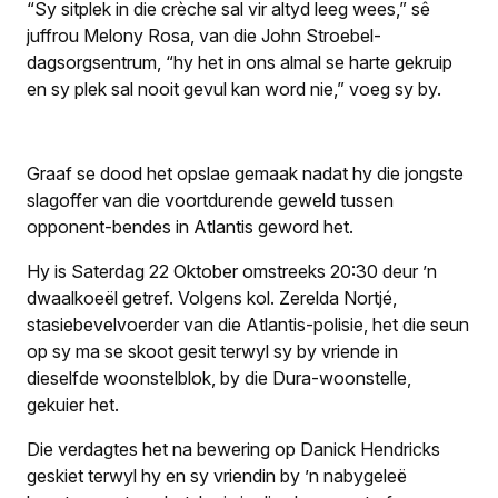
“Sy sitplek in die crèche sal vir altyd leeg wees,” sê
juffrou Melony Rosa, van die John Stroebel-
dagsorgsentrum, “hy het in ons almal se harte gekruip
en sy plek sal nooit gevul kan word nie,” voeg sy by.
Graaf se dood het opslae gemaak nadat hy die jongste
slagoffer van die voortdurende geweld tussen
opponent-bendes in Atlantis geword het.
Hy is Saterdag 22 Oktober omstreeks 20:30 deur ’n
dwaalkoeël getref. Volgens kol. Zerelda Nortjé,
stasiebevelvoerder van die Atlantis-polisie, het die seun
op sy ma se skoot gesit terwyl sy by vriende in
dieselfde woonstelblok, by die Dura-woonstelle,
gekuier het.
Die verdagtes het na bewering op Danick Hendricks
geskiet terwyl hy en sy vriendin by ’n nabygeleë