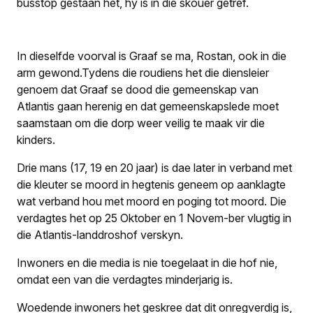
busstop gestaan het, hy is in die skouer getref.
In dieselfde voorval is Graaf se ma, Rostan, ook in die
arm gewond.Tydens die roudiens het die diensleier
genoem dat Graaf se dood die gemeenskap van
Atlantis gaan herenig en dat gemeenskapslede moet
saamstaan om die dorp weer veilig te maak vir die
kinders.
Drie mans (17, 19 en 20 jaar) is dae later in verband met
die kleuter se moord in hegtenis geneem op aanklagte
wat verband hou met moord en poging tot moord. Die
verdagtes het op 25 Oktober en 1 Novem-ber vlugtig in
die Atlantis-landdroshof verskyn.
Inwoners en die media is nie toegelaat in die hof nie,
omdat een van die verdagtes minderjarig is.
Woedende inwoners het geskree dat dit onregverdig is,