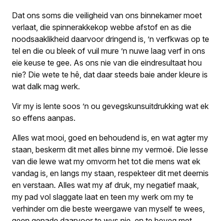
Dat ons soms die veiligheid van ons binnekamer moet
verlaat, die spinnerakke
kop webbe
afstof en as die
noodsaaklikheid daarvoor dringend is, ’n verfkwas op te
tel en die ou bleek of vuil mure ’n nuwe laag verf in ons
eie keuse te gee. As ons nie van die eindresultaat hou
nie? Die wete te hê, dat daar steeds baie ander kleure is
wat dalk mag werk.
Vir my is lente soos ’n ou gevegskunsuitdrukking wat ek
so effens aanpas.
Alles wat mooi, goed en behoudend is, en wat agter my
staan, beskerm dit met alles binne my vermoë. Die lesse
van die lewe wat my omvorm het tot die mens wat ek
vandag is, en langs my staan, respekteer dit met deernis
en verstaan. Alles wat my af druk, my negatief maak,
my pad vol slaggate laat en teen my werk om my te
verhinder om die beste weergawe van myself te wees,
geen genade daarvoor te wys nie, en te beveg met