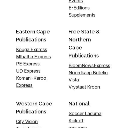
Events
E-Editions
Supplements
Eastern Cape
Free State &
Publications
Northern
Cape
Kouga Express
Publications
Mthatha Express
PE Express
BloemNewsExpress
UD Express
Noordkaap Bulletin
Komani-Karoo
Vista
Express
Vrystaat Kroon
Western Cape
National
Publications
Soccer Laduma
Kickoff
City Vision
rooi rose