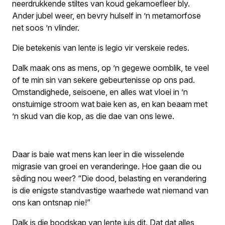
neerdrukkende stiltes van koud gekamoefleer bly.
Ander jubel weer, en bevry hulself in ’n metamorfose
net soos ’n vlinder.
Die betekenis van lente is legio vir verskeie redes.
Dalk maak ons as mens
, op ’n gegewe oomblik,
te veel
of te min sin van sekere gebeurtenisse op ons pad.
Omstandighede, seisoene, en alles wat vloei in ’n
onstuimige stroom wat baie
ken as, en
kan beaam met
’n skud van die kop, as die dae van ons lewe.
Daar is baie wat mens kan leer in die wisselende
migrasie van groei en veranderinge. Hoe gaan die ou
sêding nou weer? “Die dood, belasting en verandering
is die enigste standvastige waarhede wat niemand van
ons kan ontsnap nie!”
Dalk is die boodskap van lente juis
dit. Dat
dat alles