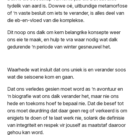
tydelik van aard is. Dowwe oë, uitbundige metamorfose
of ’n vaste besluit om iets te verander, is alles deel van
die eb-en-vloed van die komplekse.
Dit noop ons dalk om
kern
belangrike konsepte weer
ons eie te maak, en hulp te vra waar nodig
wat dalk
gedurende ’n periode van winter gesneuwel het
.
Waarhede wat insluit dat ons uniek is en verander soos
wat die seisoene kom en gaan.
Dat ons verledes gesien moet word as ’n avontuur en
’n biografie wat ons dalk verander het, maar nie ons
hede en toekoms hoef te bepaal nie. Dat die besef tot
ons moet deurdring dat daar geen reg of verkeerd is om
enigiets te doen of te laat werk nie, solank die definisie
van integriteit en respek vir jouself as maatstaf daaroor
gehou kan word.