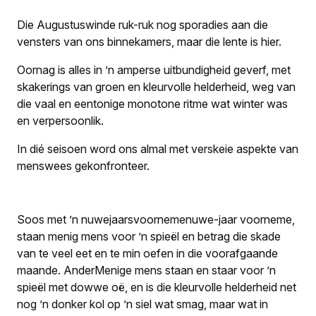
Die Augustuswinde ruk-ruk nog sporadies aan die
vensters van ons binnekamers, maar die lente is hier.
Oornag is alles in ’n amperse uitbundigheid geverf, met
skakerings van groen en kleurvolle helderheid, weg van
die vaal en eentonige monotone ritme wat winter was
en verpersoonlik.
In dié seisoen word ons almal met verskeie aspekte van
menswees gekonfronteer.
Soos met ’n nuwejaarsvoornemenuwe-jaar voorneme,
staan menig mens voor ’n spieël en betrag die skade
van te veel eet en te min oefen in die voorafgaande
maande. Ander
Menige mens staan en staar voor ’n
spieël met dowwe oë,
en is
die kleurvolle helderheid net
nog ’n donker kol op
’n siel wat
smag, maar wat
in