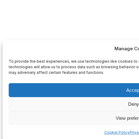
Manage Co
To provide the best experiences, we use technologies like cookies to 
technologies will allow us to process data such as browsing behavior or
may adversely affect certain features and functions.
Accep
Deny
View prefe
Cookie Policy
Priv