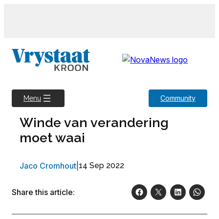
Skip
to
content
Community
Menu
Winde van verandering
moet waai
Jaco Cromhout
|
14 Sep 2022
Share this article: