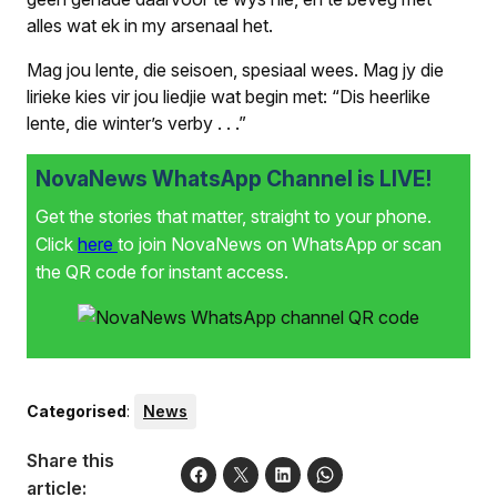
alles wat ek in my arsenaal het.
Mag jou lente, die seisoen, spesiaal wees. Mag jy die
lirieke kies vir jou liedjie wat begin met: “Dis heerlike
lente, die winter’s verby . . .”
NovaNews WhatsApp Channel is LIVE!
Get the stories that matter, straight to your phone.
Click
here
to join NovaNews on WhatsApp or scan
the QR code for instant access.
Categorised
:
News
Share this
article: