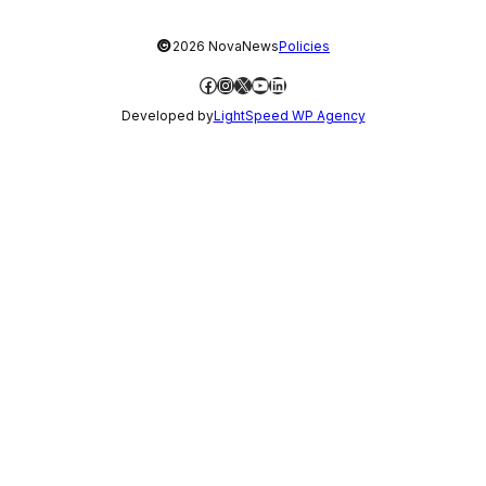
©
2026 NovaNews
Policies
Facebook
Instagram
X
YouTube
LinkedIn
Developed by
LightSpeed WP Agency