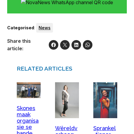
Categorised
:
News
Share this
article:
RELATED ARTICLES
Skones
maak
organisa
sie se
Sprankel
Wêreldv
hande