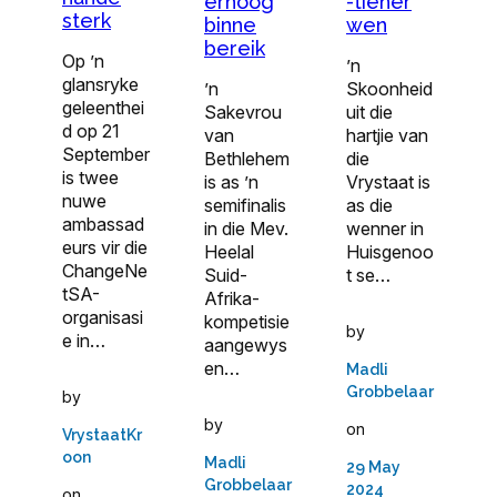
-tiener
erhoog
sterk
wen
binne
bereik
Op ’n
’n
glansryke
Skoonheid
’n
geleenthei
uit die
Sakevrou
d op 21
hartjie van
van
September
die
Bethlehem
is twee
Vrystaat is
is as ’n
nuwe
as die
semifinalis
ambassad
wenner in
in die Mev.
eurs vir die
Huisgenoo
Heelal
ChangeNe
t se…
Suid-
tSA-
Afrika-
organisasi
kompetisie
by
e in…
aangewys
en…
Madli
Grobbelaar
by
by
on
VrystaatKr
oon
Madli
29 May
Grobbelaar
2024
on