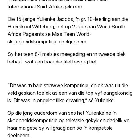
International Suid-Afrika gekroon.
Die 15-jarige Yulienke Jacobs, ’n gr. 10-leerling aan die
Hoërskool Witteberg, het op 2 Julie aan World South
Africa Pageants se Miss Teen World-
skoonheidskompetisie deelgeneem.
Sy het teen 84 meisies meegeding en ’n tweede plek
behaal, wat aan haar die titel besorg het.
“Dit was ’n baie strawwe kompetisie, en ek was uit die
veld geslaan toe ek as een van die top vyf aangekondig
is. Dit was ’n ongelooflike ervaring,” sê Yulienke.
Op die jong ouderdom van ses het Yulienke na ’n
skoonheidskompetisie op televisie gekyk en dadelik vir
haar ma gesê sy wil graag aan so ’n kompetisie
deelneem.