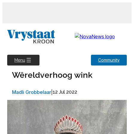
Skip
to
content
Community
Menu
Wêreldverhoog wink
Madli Grobbelaar
|
12 Jul 2022