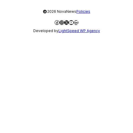
©
2026 NovaNews
Policies
Facebook
Instagram
X
YouTube
LinkedIn
Developed by
LightSpeed WP Agency