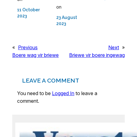
on
11 October
2023
23 August
2023
«
Previous
Next
»
Boere wag vir briewe
Briewe vir boere ingewag
LEAVE A COMMENT
You need to be
Logged In
to leave a
comment.