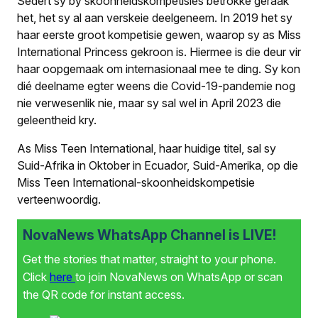
Sedert sy by skoonheidskompetisies betrokke geraak
het, het sy al aan verskeie deelgeneem. In 2019 het sy
haar eerste groot kompetisie gewen, waarop sy as Miss
International Princess gekroon is. Hiermee is die deur vir
haar oopgemaak om internasionaal mee te ding. Sy kon
dié deelname egter weens die Covid-19-pandemie nog
nie verwesenlik nie, maar sy sal wel in April 2023 die
geleentheid kry.
As Miss Teen International, haar huidige titel, sal sy
Suid-Afrika in Oktober in Ecuador, Suid-Amerika, op die
Miss Teen International-skoonheidskompetisie
verteenwoordig.
NovaNews WhatsApp Channel is LIVE!
Get the stories that matter, straight to your phone.
Click
here
to join NovaNews on WhatsApp or scan
the QR code for instant access.