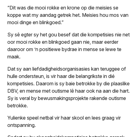
“Dit was die mooi rokke en krone op die meisies se
koppe wat my aandag getrek het. Meisies hou mos van
mooi dinge en blinkgoed.”
Sy sê egter sy het gou besef dat die kompetisies nie net
oor mooi rokke en blinkgoed gaan nie, maar eerder
daaroor om ’n positiewe bydrae in mense se lewe te
maak.
Dat sy aan liefdadigheids­organisasies kan teruggee of
hulle ondersteun, is vir haar die belangrikste in dié
kompetisies. Daarom is sy baie betrokke by die plaaslike
DBV, en mense met outisme lê haar ook na aan die hart.
Sy is veral by bewusmakingsprojekte rakende outisme
betrokke.
Yulienke speel netbal vir haar skool en lees graag vir
ontspanning.