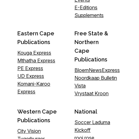
E-Editions
Supplements
Eastern Cape
Free State &
Publications
Northern
Cape
Kouga Express
Publications
Mthatha Express
PE Express
BloemNewsExpress
UD Express
Noordkaap Bulletin
Komani-Karoo
Vista
Express
Vrystaat Kroon
Western Cape
National
Publications
Soccer Laduma
Kickoff
City Vision
rooi rose
Tygerburger