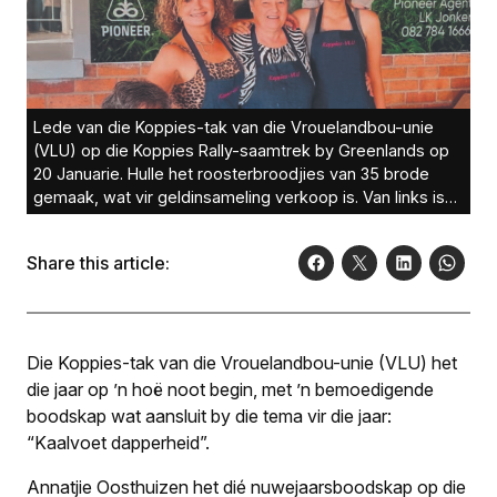
Lede van die Koppies-tak van die Vrouelandbou-unie
(VLU) op die Koppies Rally-saamtrek by Greenlands op
20 Januarie. Hulle het roosterbroodjies van 35 brode
gemaak, wat vir geldinsameling verkoop is. Van links is
Elmarie Oosthuizen, Ursula Mitras, Estie Oosthuizen en
Kerilee Boden.Foto: Verksaf
Share this article:
Die Koppies-tak van die Vrouelandbou-unie (VLU) het
die jaar op ’n hoë noot begin, met ’n bemoedigende
boodskap wat aansluit by die tema vir die jaar:
“Kaalvoet dapperheid”.
Annatjie Oosthuizen het dié nuwejaarsboodskap op die