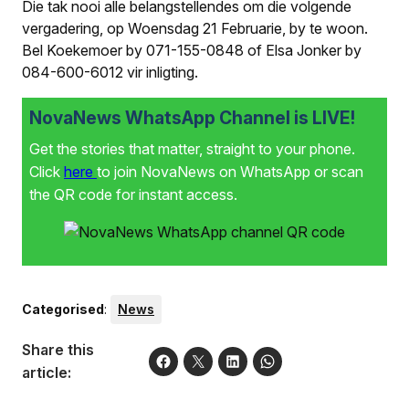
Die tak nooi alle belangstellendes om die volgende
vergadering, op Woensdag 21 Februarie, by te woon.
Bel Koekemoer by 071-155-0848 of Elsa Jonker by
084-600-6012 vir inligting.
NovaNews WhatsApp Channel is LIVE!
Get the stories that matter, straight to your phone.
Click
here
to join NovaNews on WhatsApp or scan
the QR code for instant access.
Categorised
:
News
Share this
article: