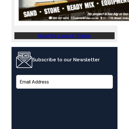
Read the Latest E-Edition
Subscribe to our Newsletter
E
m
a
i
l
(
R
e