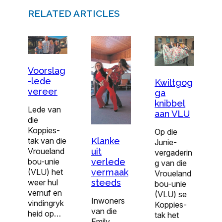
RELATED ARTICLES
Voorslag
-lede
Kwiltgog
vereer
ga
knibbel
Lede van
aan VLU
die
Koppies-
Op die
Klanke
tak van die
Junie-
uit
Vroueland
vergaderin
verlede
bou-unie
g van die
vermaak
(VLU) het
Vroueland
steeds
weer hul
bou-unie
vernuf en
(VLU) se
Inwoners
vindingryk
Koppies-
van die
heid op…
tak het
Emily