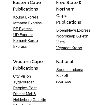
Eastern Cape
Free State &
Publications
Northern
Cape
Kouga Express
Publications
Mthatha Express
PE Express
BloemNewsExpress
UD Express
Noordkaap Bulletin
Komani-Karoo
Vista
Express
Vrystaat Kroon
Western Cape
National
Publications
Soccer Laduma
Kickoff
City Vision
rooi rose
Tygerburger
People’s Post
District Mail &
Helderberg Gazette