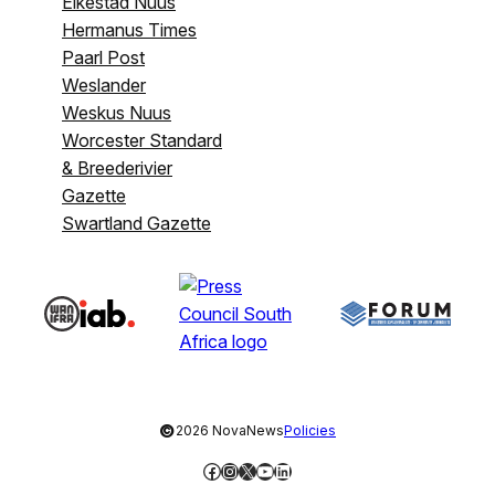
Eikestad Nuus
Hermanus Times
Paarl Post
Weslander
Weskus Nuus
Worcester Standard
& Breederivier
Gazette
Swartland Gazette
©
2026 NovaNews
Policies
Facebook
Instagram
X
YouTube
LinkedIn