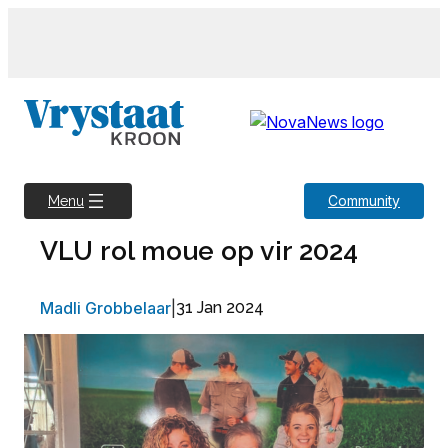
Skip
to
content
Community
Menu
VLU rol moue op vir 2024
Madli Grobbelaar
|
31 Jan 2024