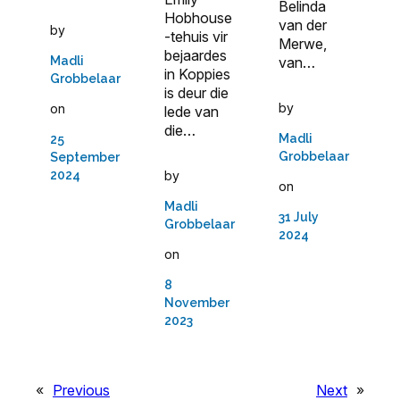
Belinda
Hobhouse
van der
by
-tehuis vir
Merwe,
bejaardes
van…
Madli
in Koppies
Grobbelaar
is deur die
by
on
lede van
die…
Madli
25
Grobbelaar
September
by
2024
on
Madli
31 July
Grobbelaar
2024
on
8
November
2023
«
Previous
Next
»