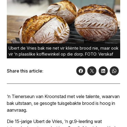
Ubert de Vries bak nie net vir kliënte brood nie, maar ook
vir ‘n plaaslike koffiewinkel op die dorp. FOTO: Verskaf
Share this article:
‘n Tienerseun van Kroonstad met vele talente, waarvan
bak uitstaan, se gesogte tuisgebakte brood is hoog in
aanvraag.
Die 15-jarige Ubert de Vries, ‘n gr.9-leerling wat