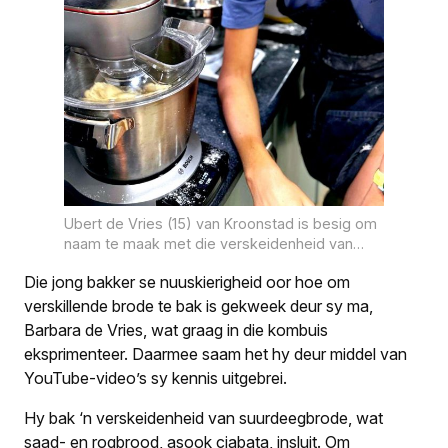
Ubert de Vries (15) van Kroonstad is besig om
naam te maak met die verskeidenheid van
suurdeegbrode wat hy bak en verkoop. FOTO:
Die jong bakker se nuuskierigheid oor hoe om
Verskaf
verskillende brode te bak is gekweek deur sy ma,
Barbara de Vries, wat graag in die kombuis
eksprimenteer. Daarmee saam het hy deur middel van
YouTube-video’s sy kennis uitgebrei.
Hy bak ‘n verskeidenheid van suurdeegbrode, wat
saad- en rogbrood, asook ciabata, insluit. Om