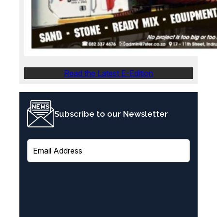
Read the Latest E-Edition
Subscribe to our Newsletter
E
m
a
i
l
(
R