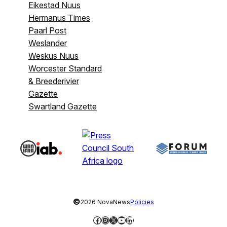
Eikestad Nuus
Hermanus Times
Paarl Post
Weslander
Weskus Nuus
Worcester Standard
& Breederivier
Gazette
Swartland Gazette
©
2026 NovaNews
Policies
Facebook
Instagram
X
YouTube
LinkedIn