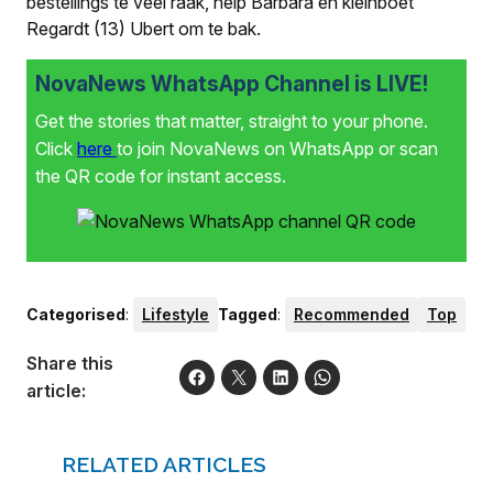
bestellings te veel raak, help Barbara en kleinboet
Regardt (13) Ubert om te bak.
NovaNews WhatsApp Channel is LIVE!
Get the stories that matter, straight to your phone.
Click
here
to join NovaNews on WhatsApp or scan
the QR code for instant access.
Categorised
:
Lifestyle
Tagged
:
Recommended
Top
Share this
article:
RELATED ARTICLES