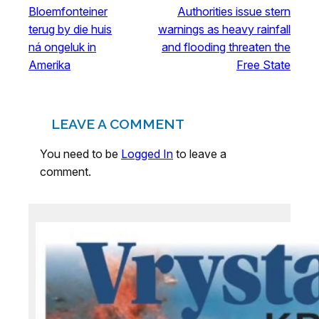
Bloemfonteiner
Authorities issue stern
terug by die huis
warnings as heavy rainfall
ná ongeluk in
and flooding threaten the
Amerika
Free State
LEAVE A COMMENT
You need to be
Logged In
to leave a
comment.