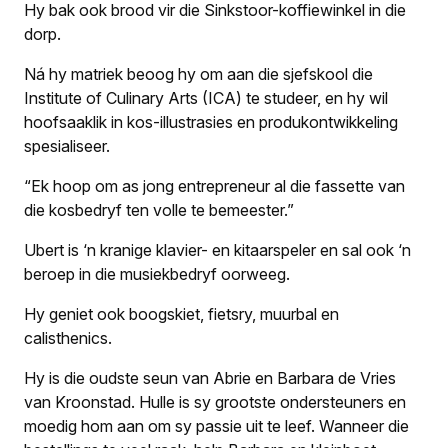
Hy bak ook brood vir die Sinkstoor-koffiewinkel in die
dorp.
Ná hy matriek beoog hy om aan die sjefskool die
Institute of Culinary Arts (ICA) te studeer, en hy wil
hoofsaaklik in kos-illustrasies en produkontwikkeling
spesialiseer.
“Ek hoop om as jong entrepreneur al die fassette van
die kosbedryf ten volle te bemeester.”
Ubert is ‘n kranige klavier- en kitaarspeler en sal ook ‘n
beroep in die musiekbedryf oorweeg.
Hy geniet ook boogskiet, fietsry, muurbal en
calisthenics.
Hy is die oudste seun van Abrie en Barbara de Vries
van Kroonstad. Hulle is sy grootste ondersteuners en
moedig hom aan om sy passie uit te leef. Wanneer die