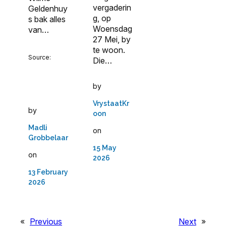
vergaderin
Geldenhuy
g, op
s bak alles
Woensdag
van…
27 Mei, by
te woon.
Source:
Die…
by
VrystaatKr
by
oon
Madli
on
Grobbelaar
15 May
on
2026
13 February
2026
«
Previous
Next
»