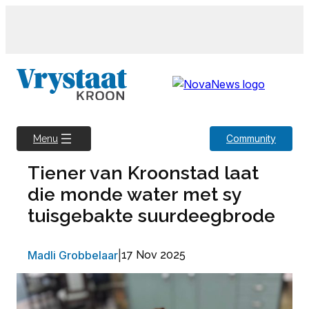
Skip
to
content
Community
Menu
Tiener van Kroonstad laat
die monde water met sy
tuisgebakte suurdeegbrode
Madli Grobbelaar
|
17 Nov 2025