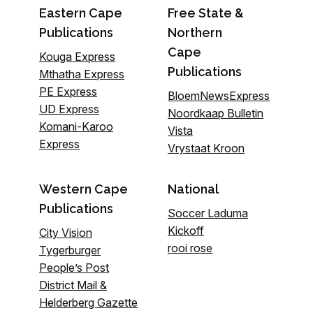
Eastern Cape
Free State &
Publications
Northern
Cape
Kouga Express
Publications
Mthatha Express
PE Express
BloemNewsExpress
UD Express
Noordkaap Bulletin
Komani-Karoo
Vista
Express
Vrystaat Kroon
Western Cape
National
Publications
Soccer Laduma
Kickoff
City Vision
rooi rose
Tygerburger
People’s Post
District Mail &
Helderberg Gazette