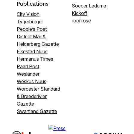
Publications
Soccer Laduma
Kickoff
City Vision
rooi rose
Tygerburger
People’s Post
District Mail &
Helderberg Gazette
Eikestad Nuus
Hermanus Times
Paarl Post
Weslander
Weskus Nuus
Worcester Standard
& Breederivier
Gazette
Swartland Gazette