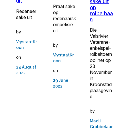
uit
sake uit
Praat sake
op
Redeneer
op
rolbalbaa
sake uit
redenaarsk
n
ompetisie
Die
uit
by
Valsrivier
Veterane-
VrystaatKr
by
enkelspel­
oon
rolbaltoern
VrystaatKr
on
ooi het op
oon
23
24 August
on
November
2022
in
29 June
Kroonstad
2022
plaasgevin
d.
by
Madli
Grobbelaar