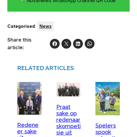
Categorised
:
News
Share this
article:
RELATED ARTICLES
Praat
sake op
redenaar
Redene
Spelers
skompeti
er sake
spook
sie uit