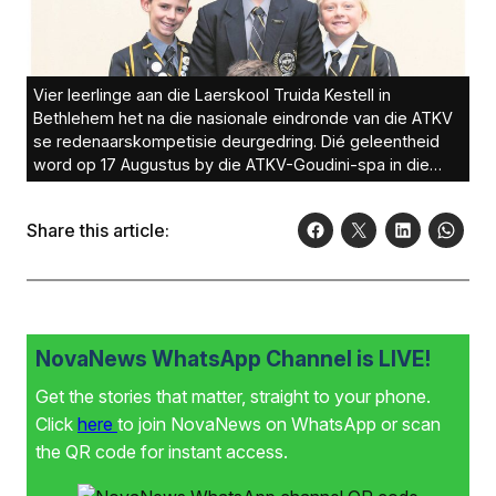
Vier leerlinge aan die Laerskool Truida Kestell in
Bethlehem het na die nasionale eindronde van die ATKV
se redenaars­kompetisie deurge­dring. Dié geleentheid
word op 17 Augustus by die ATKV-Goudini-spa in die
Wes-Kaap aangebied. Die vier uitblinkers is van links,
voor: Andries van der Walt (gr. 2)
Share this article:
NovaNews WhatsApp Channel is LIVE!
Get the stories that matter, straight to your phone.
Click
here
to join NovaNews on WhatsApp or scan
the QR code for instant access.