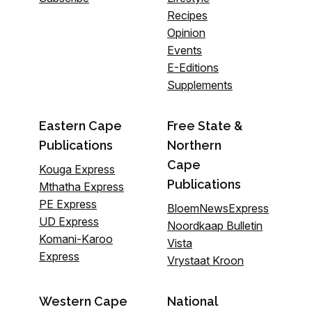
Recipes
Opinion
Events
E-Editions
Supplements
Eastern Cape
Free State &
Publications
Northern
Cape
Kouga Express
Publications
Mthatha Express
PE Express
BloemNewsExpress
UD Express
Noordkaap Bulletin
Komani-Karoo
Vista
Express
Vrystaat Kroon
Western Cape
National