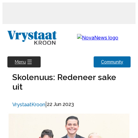
Skip
to
content
Community
Menu
Skolenuus: Redeneer sake
uit
|
22 Jun 2023
VrystaatKroon