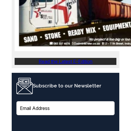
Read the Latest E-Edition
Subscribe to our Newsletter
E
m
a
i