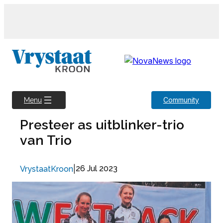
Skip
to
content
Community
Menu
Presteer as uitblinker-trio
van Trio
|
26 Jul 2023
VrystaatKroon