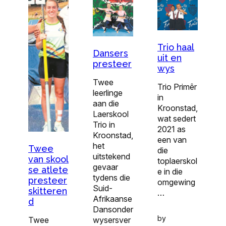
Trio haal
Dansers
uit en
presteer
wys
Twee
Trio Primêr
leerlinge
in
aan die
Kroonstad,
Laerskool
wat sedert
Trio in
2021 as
Kroonstad,
een van
het
Twee
die
uitstekend
van skool
toplaerskol
gevaar
se atlete
e in die
tydens die
presteer
omgewing
Suid-
skitteren
…
Afrikaanse
d
Dansonder
by
Twee
wysersver