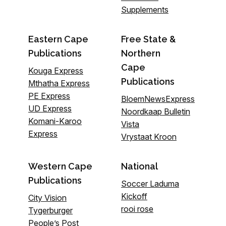
Supplements
Eastern Cape
Free State &
Publications
Northern
Cape
Kouga Express
Publications
Mthatha Express
PE Express
BloemNewsExpress
UD Express
Noordkaap Bulletin
Komani-Karoo
Vista
Express
Vrystaat Kroon
Western Cape
National
Publications
Soccer Laduma
Kickoff
City Vision
rooi rose
Tygerburger
People’s Post