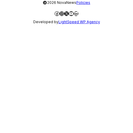
©
2026 NovaNews
Policies
Facebook
Instagram
X
YouTube
LinkedIn
Developed by
LightSpeed WP Agency