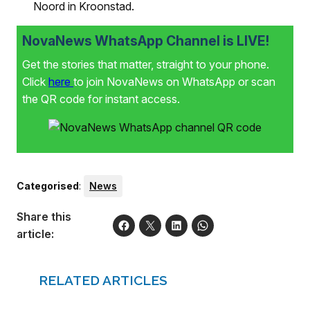
Noord in Kroonstad.
NovaNews WhatsApp Channel is LIVE!
Get the stories that matter, straight to your phone.
Click
here
to join NovaNews on WhatsApp or scan
the QR code for instant access.
Categorised
:
News
Share this
article:
RELATED ARTICLES