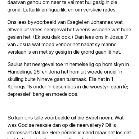
daarvan gehou om neer te val met hul gesig in die
grond. Letterlik en figuurlik, en om verskeie redes.
Ons lees byvoorbeeld van Esegiël en Johannes wat
altwee uit vrees neergeval het weens visioene wat hulle
gesien het. (Ek sou dalk ook.) Dan lees ons in Josua 7
van Josua wat moed verloor het nadat sy manne
verslaan is en met sy gesig in die grond gaan lê het.
Saulus het neergeval toe ’n hemelse lig op hom skyn in
Handelinge 26, en Jona het hom uit woede onder ’n
skuiling buite Nineve gaan tuismaak. Elia het in 1
Konings 18 onder ’n besembos in die woestyn gaan lê;
depressief, bang en moedeloos.
So kan ons talle voorbeelde uit die Bybel noem. Wat
was God se reaksie dan op die neervallery? Dit is
interessant dat die Here nêrens iemand maar net los dat