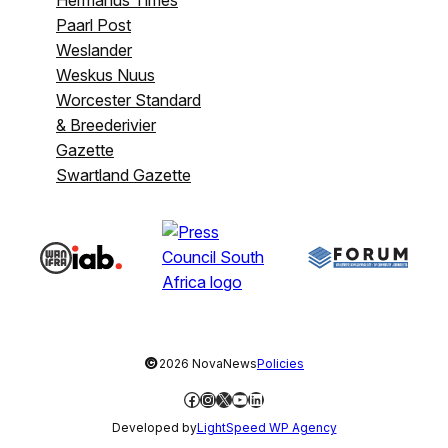
Hermanus Times
Paarl Post
Weslander
Weskus Nuus
Worcester Standard
& Breederivier
Gazette
Swartland Gazette
©
2026 NovaNews
Policies
Facebook
Instagram
X
YouTube
LinkedIn
Developed by
LightSpeed WP Agency