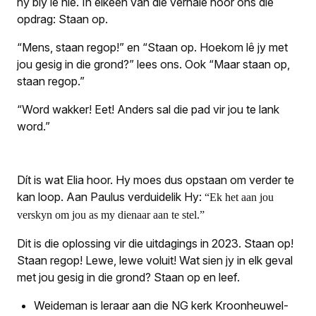
hy bly lê nie. In elkeen van die verhale hoor ons die
opdrag: Staan op.
“Mens, staan regop!” en “Staan op. Hoekom lê jy met
jou gesig in die grond?” lees ons. Ook “Maar staan op,
staan regop.”
“Word wakker! Eet! Anders sal die pad vir jou te lank
word.”
Dít is wat Elia hoor. Hy moes dus opstaan om verder te
kan loop. Aan Paulus verduidelik Hy:
“Ek het aan jou
verskyn om jou as my dienaar aan te stel.”
Dit is die oplossing vir die uitdagings in 2023. Staan op!
Staan regop! Lewe, lewe voluit! Wat sien jy in elk geval
met jou gesig in die grond? Staan op en leef.
Weideman is leraar aan die NG kerk Kroonheuwel-