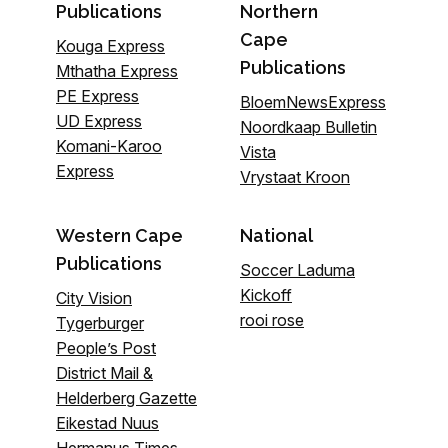
Publications
Northern
Cape
Kouga Express
Publications
Mthatha Express
PE Express
BloemNewsExpress
UD Express
Noordkaap Bulletin
Komani-Karoo
Vista
Express
Vrystaat Kroon
Western Cape
National
Publications
Soccer Laduma
Kickoff
City Vision
rooi rose
Tygerburger
People’s Post
District Mail &
Helderberg Gazette
Eikestad Nuus