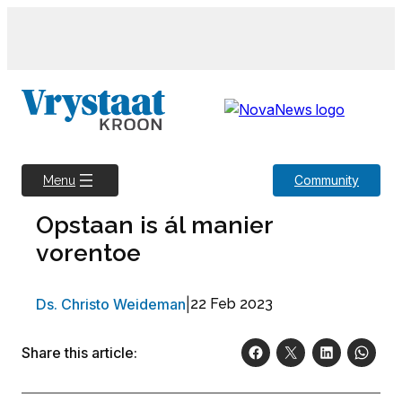
Skip
to
content
Community
Menu
Opstaan is ál manier
vorentoe
Ds. Christo Weideman
|
22 Feb 2023
Share this article: