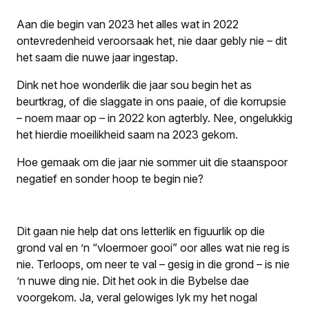
Aan die begin van 2023 het alles wat in 2022
ontevreden­heid veroorsaak het, nie daar gebly nie – dit
het saam die nuwe jaar ingestap.
Dink net hoe wonderlik die jaar sou begin het as
beurtkrag, of die slaggate in ons paaie, of die korrupsie
– noem maar op – in 2022 kon agterbly. Nee, ongelukkig
het hierdie moeilikheid saam na 2023 gekom.
Hoe gemaak om die jaar nie sommer uit die staanspoor
negatief en sonder hoop te begin nie?
Dit gaan nie help dat ons letterlik en figuurlik op die
grond val en ’n “vloermoer gooi” oor alles wat nie reg is
nie. Terloops, om neer te val – gesig in die grond – is nie
’n nuwe ding nie. Dit het ook in die Bybelse dae
voorgekom. Ja, veral gelowiges lyk my het nogal