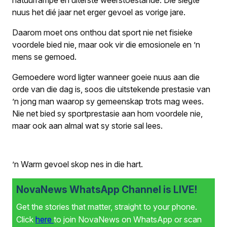
natuurrampe en uiterste weerstoestande. Die slegte
nuus het dié jaar net erger gevoel as vorige jare.
Daarom moet ons onthou dat sport nie net fisieke
voordele bied nie, maar ook vir die emosionele en ’n
mens se gemoed.
Gemoedere word ligter wanneer goeie nuus aan die
orde van die dag is, soos die uitstekende prestasie van
’n jong man waarop sy gemeenskap trots mag wees.
Nie net bied sy sportprestasie aan hom voordele nie,
maar ook aan almal wat sy storie sal lees.
’n Warm gevoel skop nes in die hart.
NovaNews WhatsApp Channel is LIVE!
Get the stories that matter, straight to your phone.
Click
here
to join NovaNews on WhatsApp or scan