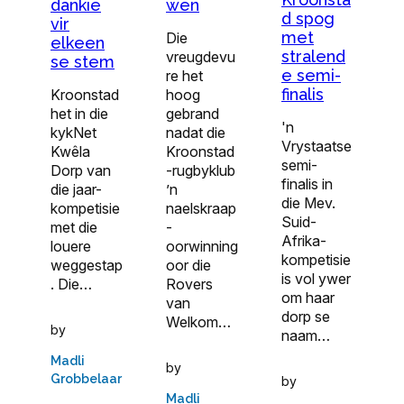
dankie
wen
d spog
vir
met
Die
elkeen
stralend
vreugdevu
se stem
e semi-
re het
finalis
Kroonstad
hoog
het in die
gebrand
'n
kykNet
nadat die
Vrystaatse
Kwêla
Kroonstad
semi-
Dorp van
-rugbyklub
finalis in
die jaar-
’n
die Mev.
kompetisie
naelskraap
Suid-
met die
-
Afrika-
louere
oorwinning
kompetisie
weggestap
oor die
is vol ywer
. Die…
Rovers
om haar
van
dorp se
Welkom…
by
naam…
Madli
by
Grobbelaar
by
Madli