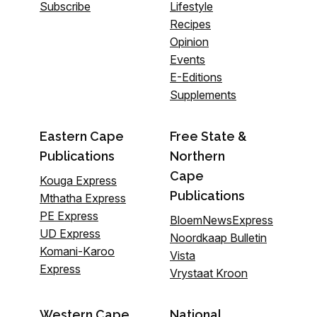
Subscribe
Lifestyle
Recipes
Opinion
Events
E-Editions
Supplements
Eastern Cape
Free State &
Publications
Northern
Cape
Kouga Express
Publications
Mthatha Express
PE Express
BloemNewsExpress
UD Express
Noordkaap Bulletin
Komani-Karoo
Vista
Express
Vrystaat Kroon
Western Cape
National