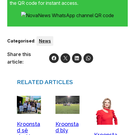
the QR code for instant access.
Categorised
:
News
Share this
article:
RELATED ARTICLES
Kroonsta
Kroonsta
d sê
d bly
Kroonsta