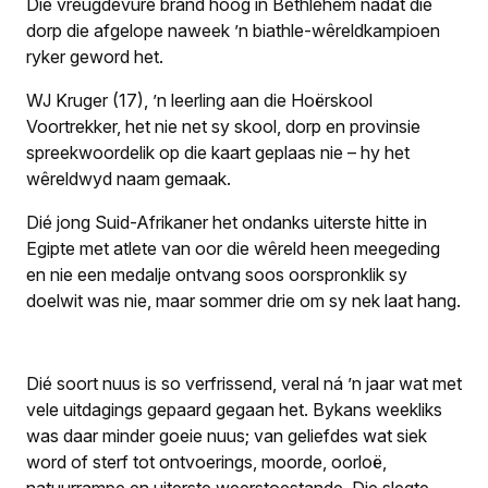
Die vreugdevure brand hoog in Bethlehem nadat dié
dorp die afgelope naweek ’n biathle-wêreldkampioen
ryker geword het.
WJ Kruger (17), ’n leerling aan die Hoërskool
Voortrekker, het nie net sy skool, dorp en provinsie
spreekwoordelik op die kaart geplaas nie – hy het
wêreldwyd naam gemaak.
Dié jong Suid-Afrikaner het ondanks uiterste hitte in
Egipte met atlete van oor die wêreld heen meegeding
en nie een medalje ontvang soos oorspronklik sy
doelwit was nie, maar sommer drie om sy nek laat hang.
Dié soort nuus is so verfrissend, veral ná ’n jaar wat met
vele uitdagings gepaard gegaan het. Bykans weekliks
was daar minder goeie nuus; van geliefdes wat siek
word of sterf tot ontvoerings, moorde, oorloë,