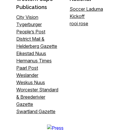
Publications
Soccer Laduma
Kickoff
City Vision
rooi rose
Tygerburger
People’s Post
District Mail &
Helderberg Gazette
Eikestad Nuus
Hermanus Times
Paarl Post
Weslander
Weskus Nuus
Worcester Standard
& Breederivier
Gazette
Swartland Gazette