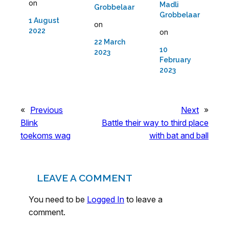
on
Madli
Grobbelaar
Grobbelaar
1 August
on
2022
on
22 March
10
2023
February
2023
«
Previous
Next
»
Blink
Battle their way to third place
toekoms wag
with bat and ball
LEAVE A COMMENT
You need to be
Logged In
to leave a
comment.