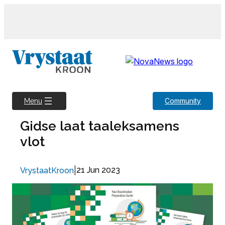
Skip
to
content
Community
Menu
Gidse laat taaleksamens
vlot
|
21 Jun 2023
VrystaatKroon