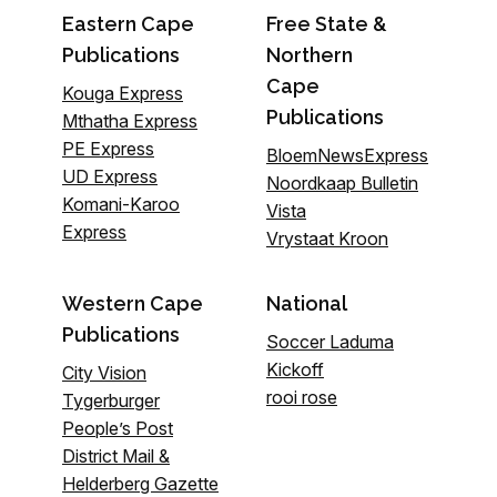
Eastern Cape
Free State &
Publications
Northern
Cape
Kouga Express
Publications
Mthatha Express
PE Express
BloemNewsExpress
UD Express
Noordkaap Bulletin
Komani-Karoo
Vista
Express
Vrystaat Kroon
Western Cape
National
Publications
Soccer Laduma
Kickoff
City Vision
rooi rose
Tygerburger
People’s Post
District Mail &
Helderberg Gazette