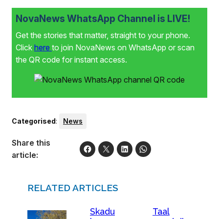
NovaNews WhatsApp Channel is LIVE!
Get the stories that matter, straight to your phone.
Click
here
to join NovaNews on WhatsApp or scan
the QR code for instant access.
Categorised
:
News
Share this
article:
RELATED ARTICLES
Skadu
Taal