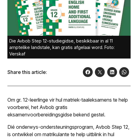
Die Avbob Step 12-studiegidse, beskikbaar in al 11
amptelike landstale, kan gratis afgelaai word. Foto:
Verskaf
Share this article:
Om gr. 12-leerlinge vir hul matriek-taaleksamens te help
voorberei, het Avbob gratis
eksamenvoorbereidingsgidse bekend gestel.
Dié onderwys-ondersteuningsprogram, Avbob Step 12,
is ontwikkel om matrikulante te help uitblink in hul