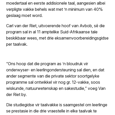
moedertaal en eerste addisionele taal, aangesien albei
verpligte vakke behels wat met ’n minimum van 40%
geslaag moet word.
Carl van der Riet, uitvoerende hoof van Avbob, sê die
program sal in al 11 amptelike Suid-Afrikaanse tale
beskikbaar wees, met drie eksamenvoorbereidingsgidse
per taalvak.
“Ons hoop dat die program as ’n bloudruk vir
onderwyser- en leerling­ondersteuning sal dien, en dat
ander segmente van die private sektor soortgelyke
programme sal ontwikkel vir nog gr. 12-vakke, soos
wiskunde, natuurwetenskap en sakestudie,” voeg Van
der Riet by.
Die studiegidse vir taalvakke is saamgestel om leerlinge
se prestasie in die drie vraestelle in elke taalvak te