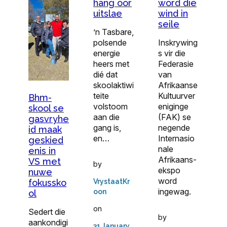
hang oor
word die
uitslae
wind in
seile
’n Tasbare,
polsende
Inskrywing
energie
s vir die
heers met
Federasie
dié dat
van
skoolaktiwi
Afrikaanse
teite
Kultuurver
Bhm-
volstoom
eniginge
skool se
aan die
(FAK) se
gasvryhe
gang is,
negende
id maak
en…
Internasio
geskied
nale
enis in
Afrikaans-
VS met
by
ekspo
nuwe
word
VrystaatKr
fokussko
ingewag.
oon
ol
on
Sedert die
by
aankondigi
31 January