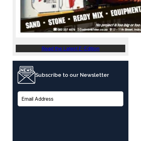
Read the Latest E-Edition
Subscribe to our Newsletter
E
m
a
i
l
(
R