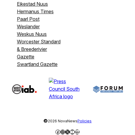
Eikestad Nuus
Hermanus Times
Paarl Post
Weslander
Weskus Nuus
Worcester Standard
& Breederivier
Gazette
Swartland Gazette
©
2026 NovaNews
Policies
Facebook
Instagram
X
YouTube
LinkedIn