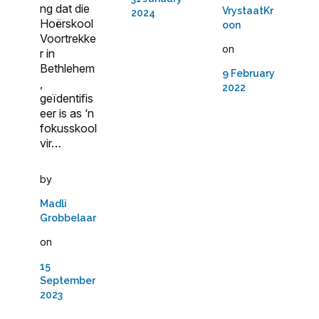
ng dat die
VrystaatKr
2024
Hoërskool
oon
Voortrekke
on
r in
Bethlehem
9 February
,
2022
geïdentifis
eer is as ‘n
fokusskool
vir…
by
Madli
Grobbelaar
on
15
September
2023