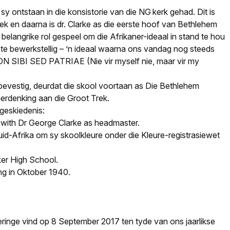
y ontstaan in die konsistorie van die NG kerk gehad. Dit is
k en daarna is dr. Clarke as die eerste hoof van Bethlehem
belangrike rol gespeel om die Afrikaner-ideaal in stand te hou
te bewerkstellig – ’n ideaal waarna ons vandag nog steeds
ON SIBI SED PATRIAE (Nie vir myself nie, maar vir my
m bevestig, deurdat die skool voortaan as Die Bethlehem
erdenking aan die Groot Trek.
geskiedenis:
 with Dr George Clarke as headmaster.
uid-Afrika om sy skoolkleure onder die Kleure-registrasiewet
ker High School.
ing in Oktober 1940.
eringe vind op 8 September 2017 ten tyde van ons jaarlikse