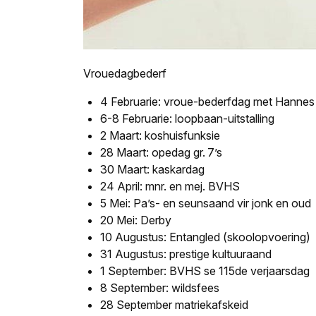
Vrouedagbederf
4 Februarie: vroue-bederfdag met Hanne
6-8 Februarie: loopbaan-uitstalling
2 Maart: koshuisfunksie
28 Maart: opedag gr. 7’s
30 Maart: kaskardag
24 April: mnr. en mej. BVHS
5 Mei: Pa’s- en seunsaand vir jonk en oud
20 Mei: Derby
10 Augustus: Entangled (skoolopvoering)
31 Augustus: prestige kultuuraand
1 September: BVHS se 115de verjaarsdag
8 September: wildsfees
28 September matriekafskeid