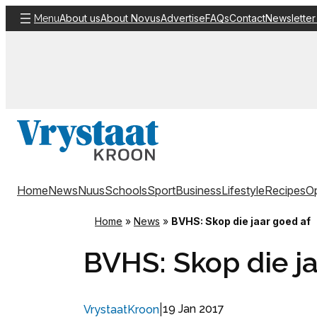
Skip
About us
About Novus
Advertise
FAQs
Contact
Newsletter
Menu
to
content
Home
News
Nuus
Schools
Sport
Business
Lifestyle
Recipes
Op
Home
»
News
»
BVHS: Skop die jaar goed af
BVHS: Skop die ja
|
19 Jan 2017
VrystaatKroon