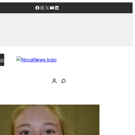
Facebook
Instagram
X
YouTube
LinkedIn
es