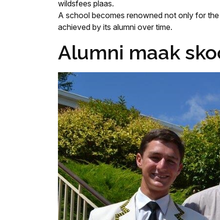
wildsfees plaas.
A school becomes renowned not only for the a
achieved by its alumni over time.
Alumni maak skoo