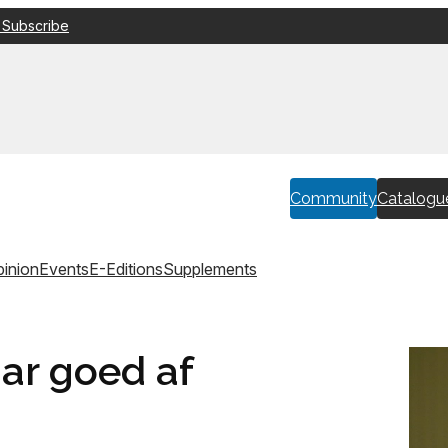
 Subscribe
Community
Catalogu
inion
Events
E-Editions
Supplements
ar goed af