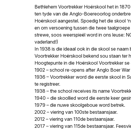
Bethlehem Voortrekker Hoërskool het in 1870 s
ten tyde van die Anglo-Boereoorlog onderbree
Hoërskool aangestel. Spoedig het die skool ’n 
en om versoening tussen die twee taalgroepe 
strewe, soos weerspieël word in ons leuse: N
vaderland!)
In 1938 is die ideaal ook in die skool se naa
Voortrekker Hoërskool bekend sou staan ter h
Hoogtepunte in die Hoërskool Voortrekker se 
1902 – school re-opens after Anglo Boer War
1936 – Voortrekker word die eerste skool in S
te registreer.
1938 – the school receives its name Voortrek
1940 – die skoollied word die eerste keer ges
1979 – die nuwe skoolgeboue word betrek.
2002 – viering van 100ste bestaansjaar.
2012 – viering van 110de bestaansjaar.
2017 – viering van 115de bestaansjaar. Feesvi