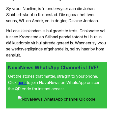
Sy vrou, Noeline, is ’n onderwyser aan die Johan
Slabbert-skool in Kroonstad. Die egpaar het twee
seuns, WL en André, en ’n dogter, Delaine Jordaan.
Hul drie kleinkinders is hul grootste trots. Drinkwater sal
tussen Kroonstad en Stilbaai pendel totdat hul huis in
dié kusdorpie vir hul aftrede gereed is. Wanneer sy vrou
se werksverpligtinge afgehandel is, sal sy haar by hom
aansluit.
NovaNews WhatsApp Channel is LIVE!
Get the stories that matter, straight to your phone.
Click
here
to join NovaNews on WhatsApp or scan
the QR code for instant access.