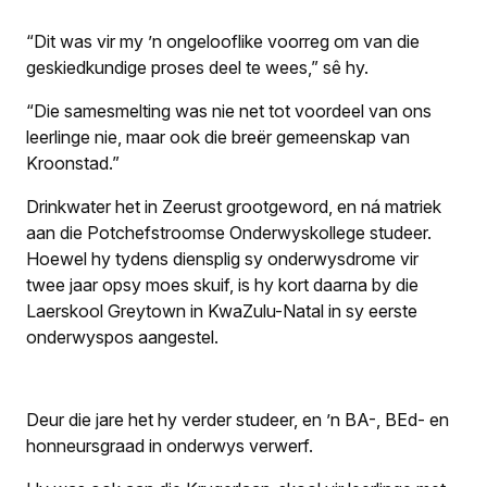
“Dit was vir my ’n ongelooflike voorreg om van die
geskiedkundige proses deel te wees,” sê hy.
“Die samesmelting was nie net tot voordeel van ons
leerlinge nie, maar ook die breër gemeenskap van
Kroonstad.”
Drinkwater het in Zeerust grootgeword, en ná matriek
aan die Potchefstroomse Onderwyskollege studeer.
Hoewel hy tydens diensplig sy onderwysdrome vir
twee jaar opsy moes skuif, is hy kort daarna by die
Laerskool Greytown in KwaZulu-Natal in sy eerste
onderwyspos aangestel.
Deur die jare het hy verder studeer, en ’n BA-, BEd- en
honneursgraad in onderwys verwerf.