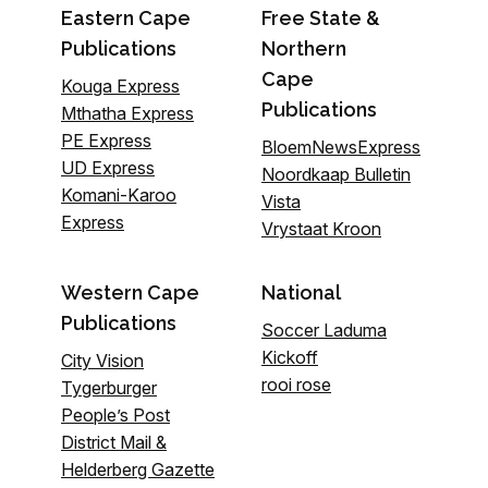
Eastern Cape
Free State &
Publications
Northern
Cape
Kouga Express
Publications
Mthatha Express
PE Express
BloemNewsExpress
UD Express
Noordkaap Bulletin
Komani-Karoo
Vista
Express
Vrystaat Kroon
Western Cape
National
Publications
Soccer Laduma
Kickoff
City Vision
rooi rose
Tygerburger
People’s Post
District Mail &
Helderberg Gazette