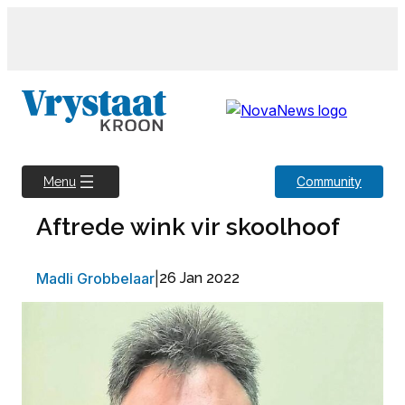
Skip
to
content
Community
Menu
Aftrede wink vir skoolhoof
Madli Grobbelaar
|
26 Jan 2022