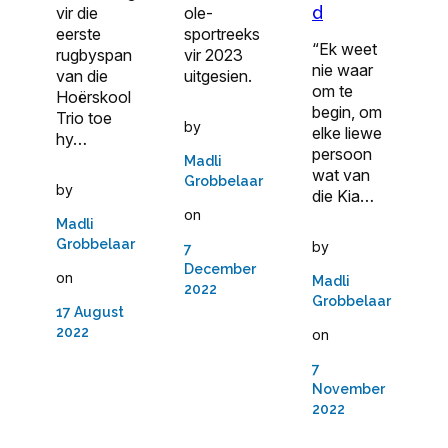
d
ole-
vir die
sportreeks
eerste
“Ek weet
vir 2023
rugbyspan
nie waar
uitgesien.
van die
om te
Hoërskool
begin, om
Trio toe
by
elke liewe
hy…
persoon
Madli
wat van
Grobbelaar
by
die Kia…
on
Madli
Grobbelaar
by
7
December
on
Madli
2022
Grobbelaar
17 August
2022
on
7
November
2022