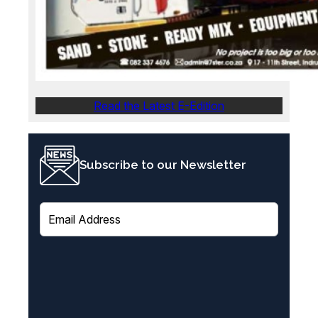
Read the Latest E-Edition
Subscribe to our Newsletter
E
m
a
i
l
(
R