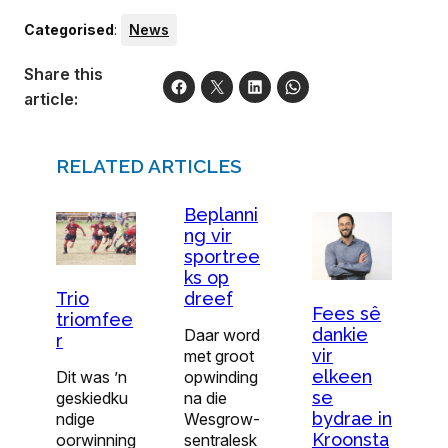
Categorised
:
News
Share this
article:
RELATED ARTICLES
Beplanni
ng vir
sportree
ks op
dreef
Trio
Fees sê
triomfee
dankie
Daar word
r
vir
met groot
elkeen
opwinding
Dit was ’n
se
na die
geskiedku
bydrae in
Wesgrow-
ndige
Kroonsta
sentralesk
oorwinning