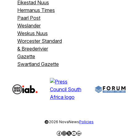
Eikestad Nuus
Hermanus Times
Paarl Post
Weslander
Weskus Nuus
Worcester Standard
& Breederivier
Gazette
Swartland Gazette
©
2026 NovaNews
Policies
Facebook
Instagram
X
YouTube
LinkedIn