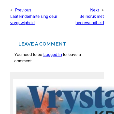
«
Previous
Next
»
Laat kinderharte sing deur
Beïndruk met
vrygewigheid
bedrewendheid
LEAVE A COMMENT
You need to be
Logged In
to leave a
comment.