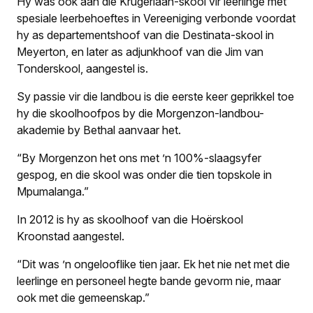
Hy was ook aan die Krugerlaan-skool vir leerlinge met
spesiale leerbehoeftes in Vereeniging verbonde voordat
hy as departementshoof van die Destinata-skool in
Meyerton, en later as adjunkhoof van die Jim van
Tonderskool, aangestel is.
Sy passie vir die landbou is die eerste keer geprikkel toe
hy die skoolhoofpos by die Morgenzon-landbou-
akademie by Bethal aanvaar het.
“By Morgenzon het ons met ’n 100%-slaagsyfer
gespog, en die skool was onder die tien topskole in
Mpumalanga.”
In 2012 is hy as skoolhoof van die Hoërskool
Kroonstad aangestel.
“Dit was ’n ongelooflike tien jaar. Ek het nie net met die
leerlinge en personeel hegte bande gevorm nie, maar
ook met die gemeenskap.”