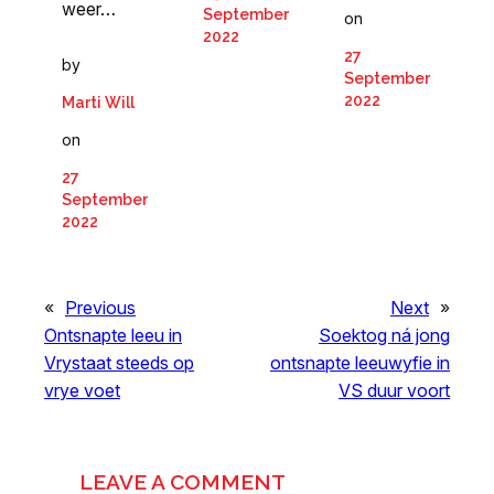
weer…
September
on
2022
27
by
September
2022
Marti Will
on
27
September
2022
«
Previous
Next
»
Ontsnapte leeu in
Soektog ná jong
Vrystaat steeds op
ontsnapte leeuwyfie in
vrye voet
VS duur voort
LEAVE A COMMENT