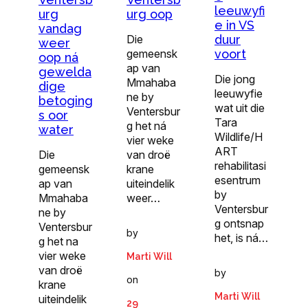
leeuwyfi
urg
urg oop
e in VS
vandag
Die
duur
weer
gemeensk
voort
oop ná
ap van
gewelda
Die jong
Mmahaba
dige
leeuwyfie
ne by
betoging
wat uit die
Ventersbur
s oor
Tara
g het ná
water
Wildlife/H
vier weke
ART
Die
van droë
rehabilitasi
gemeensk
krane
esentrum
ap van
uiteindelik
by
Mmahaba
weer…
Ventersbur
ne by
g ontsnap
Ventersbur
by
het, is ná…
g het na
vier weke
Marti Will
van droë
by
on
krane
Marti Will
uiteindelik
29