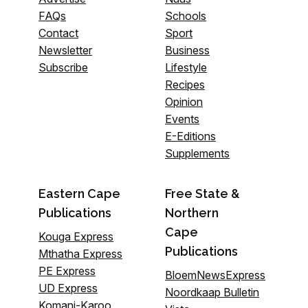
FAQs
Schools
Contact
Sport
Newsletter
Business
Subscribe
Lifestyle
Recipes
Opinion
Events
E-Editions
Supplements
Eastern Cape
Free State &
Publications
Northern
Cape
Kouga Express
Publications
Mthatha Express
PE Express
BloemNewsExpress
UD Express
Noordkaap Bulletin
Komani-Karoo