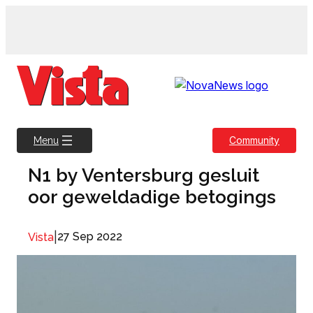
Skip
to
content
Community
Menu
N1 by Ventersburg gesluit
oor geweldadige betogings
|
27 Sep 2022
Vista