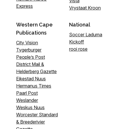
Vista
Express
Vrystaat Kroon
Western Cape
National
Publications
Soccer Laduma
Kickoff
City Vision
rooi rose
Tygerburger
People’s Post
District Mail &
Helderberg Gazette
Eikestad Nuus
Hermanus Times
Paarl Post
Weslander
Weskus Nuus
Worcester Standard
& Breederivier
Gazette