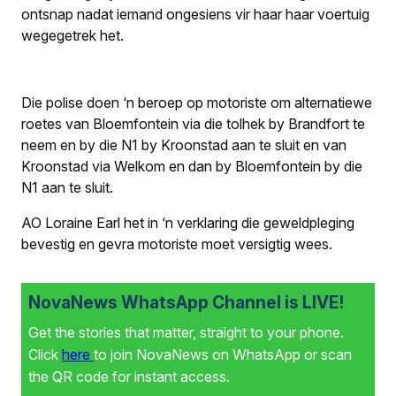
ontsnap nadat iemand ongesiens vir haar haar voertuig
wegegetrek het.
Die polise doen ‘n beroep op motoriste om alternatiewe
roetes van Bloemfontein via die tolhek by Brandfort te
neem en by die N1 by Kroonstad aan te sluit en van
Kroonstad via Welkom en dan by Bloemfontein by die
N1 aan te sluit.
AO Loraine Earl het in ‘n verklaring die geweldpleging
bevestig en gevra motoriste moet versigtig wees.
NovaNews WhatsApp Channel is LIVE!
Get the stories that matter, straight to your phone.
Click
here
to join NovaNews on WhatsApp or scan
the QR code for instant access.