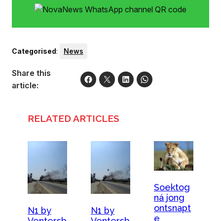
Categorised
:
News
Share this
article:
RELATED ARTICLES
Soektog
ná jong
ontsnapt
N1 by
N1 by
e
Ventersb
Ventersb