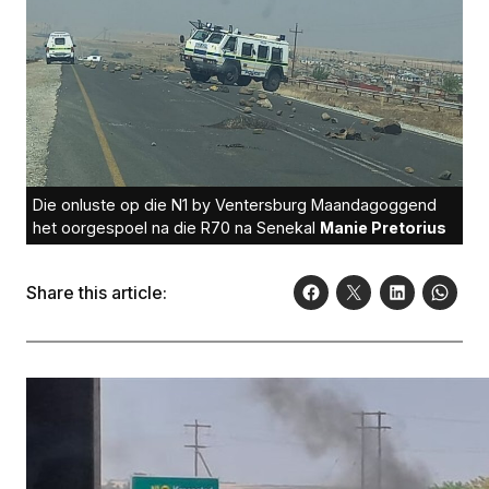
Die onluste op die N1 by Ventersburg Maandagoggend
het oorgespoel na die R70 na Senekal
Manie Pretorius
Share this article: