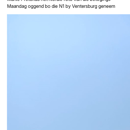
Maandag oggend bo die N1 by Ventersburg geneem