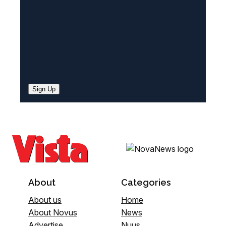
)
Sign Up
About
Categories
About us
Home
About Novus
News
Advertise
Nuus