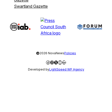
Swartland Gazette
©
2026 NovaNews
Policies
Facebook
Instagram
X
YouTube
LinkedIn
Developed by
LightSpeed WP Agency