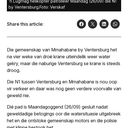
’n Lugmag helikopter patrolleer Maandag (26/09) die N1
by Ventersburg.Foto: Verskaf
Share this article:
Die gemeenskap van Mmahabane by Ventersburg het
na vier weke van droë krane uiteindelik weer water
gekry, maar die naburige Ventersburg se krane is steeds
droog.
Die N1 tussen Ventersburg en Mmahabane is nou oop
vir verkeer en daar was nog geen verdere voorvalle van
geweld nie.
Dié pad is Maandagoggend (26/09) gesluit nadat
geweldadige betogings oor die watersituasie uitgebreek
het en die ontstoke gemeenskap motors en die polisie
met klippe bestook het.