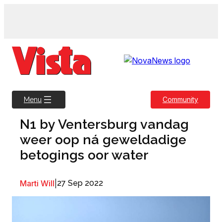
Skip
to
content
Community
Menu
N1 by Ventersburg vandag
weer oop ná geweldadige
betogings oor water
Marti Will
|
27 Sep 2022