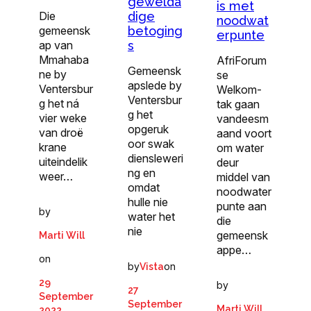
gewelda
is met
Die
dige
noodwat
gemeensk
betoging
erpunte
ap van
s
Mmahaba
AfriForum
Gemeensk
ne by
se
apslede by
Ventersbur
Welkom-
Ventersbur
g het ná
tak gaan
g het
vier weke
vandeesm
opgeruk
van droë
aand voort
oor swak
krane
om water
diensleweri
uiteindelik
deur
ng en
weer…
middel van
omdat
noodwater
hulle nie
punte aan
by
water het
die
nie
gemeensk
Marti Will
appe…
on
by
on
Vista
29
by
27
September
September
Marti Will
2022