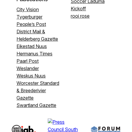
Soccer Laduma
Kickoff
City Vision
rooi rose
Tygerburger
People’s Post
District Mail &
Helderberg Gazette
Eikestad Nuus
Hermanus Times
Paarl Post
Weslander
Weskus Nuus
Worcester Standard
& Breederivier
Gazette
Swartland Gazette