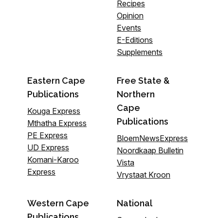
Recipes
Opinion
Events
E-Editions
Supplements
Eastern Cape
Free State &
Publications
Northern
Cape
Kouga Express
Publications
Mthatha Express
PE Express
BloemNewsExpress
UD Express
Noordkaap Bulletin
Komani-Karoo
Vista
Express
Vrystaat Kroon
Western Cape
National
Publications