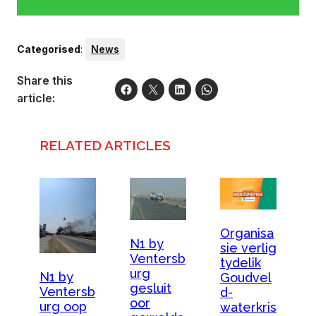
Categorised
:
News
Share this
article:
RELATED ARTICLES
Organisa
N1 by
sie verlig
Ventersb
tydelik
urg
N1 by
Goudvel
gesluit
Ventersb
d-
oor
urg oop
waterkris