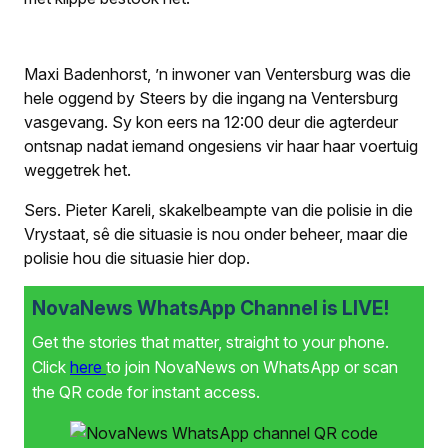
Maxi Badenhorst, ’n inwoner van Ventersburg was die
hele oggend by Steers by die ingang na Ventersburg
vasgevang. Sy kon eers na 12:00 deur die agterdeur
ontsnap nadat iemand ongesiens vir haar haar voertuig
weggetrek het.
Sers. Pieter Kareli, skakelbeampte van die polisie in die
Vrystaat, sê die situasie is nou onder beheer, maar die
polisie hou die situasie hier dop.
NovaNews WhatsApp Channel is LIVE!
Get the stories that matter, straight to your phone.
Click
here
to join NovaNews on WhatsApp or scan
the QR code for instant access.