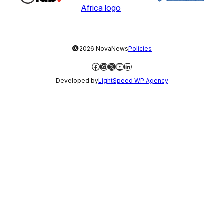
©
2026 NovaNews
Policies
Facebook
Instagram
X
YouTube
LinkedIn
Developed by
LightSpeed WP Agency