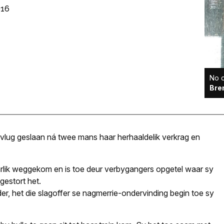
016
No c
Bre
 vlug geslaan ná twee mans haar herhaaldelik verkrag en
rlik weggekom en is toe deur verbygangers opgetel waar sy
estort het.
r, het die slagoffer se nagmerrie-ondervinding begin toe sy