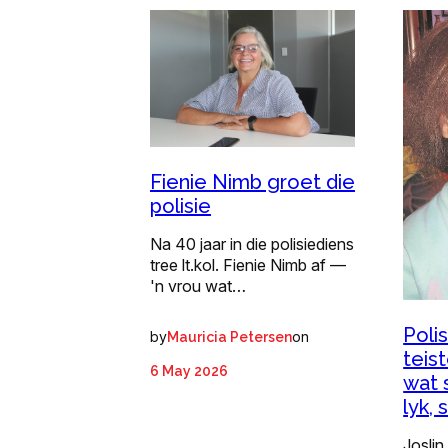
Fienie Nimb groet die
polisie
Na 40 jaar in die polisiediens
tree lt.kol. Fienie Nimb af —
'n vrou wat…
Polis
by
on
Mauricia Petersen
teis
6 May 2026
wat 
lyk, 
Joslin