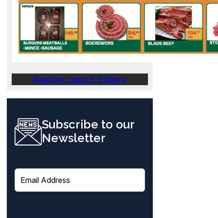
Read the Latest E-Editions
Subscribe to our
Newsletter
E
m
a
i