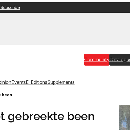
 Subscribe
Community
Catalogu
inion
Events
E-Editions
Supplements
e been
et gebreekte been