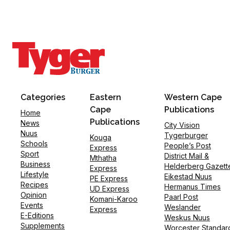
Categories
Eastern
Western Cape
Cape
Publications
Home
Publications
News
City Vision
Nuus
Tygerburger
Kouga
Schools
People’s Post
Express
Sport
District Mail &
Mthatha
Business
Helderberg Gazett
Express
Lifestyle
Eikestad Nuus
PE Express
Recipes
Hermanus Times
UD Express
Opinion
Paarl Post
Komani-Karoo
Events
Weslander
Express
E-Editions
Weskus Nuus
Supplements
Worcester Standar