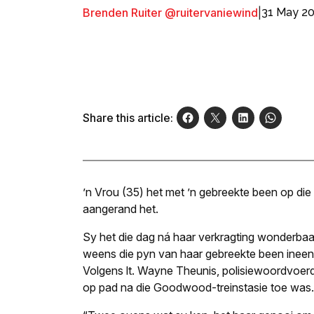
Brenden Ruiter @ruitervaniewind
|
31 May 2
Share this article:
’n Vrou (35) het met ’n gebreekte been op die
aangerand het.
Sy het die dag ná haar verkragting wonderbaa
weens die pyn van haar gebreekte been ineeng
Volgens lt. Wayne Theunis, polisiewoordvoerde
op pad na die Goodwood-treinstasie toe was.