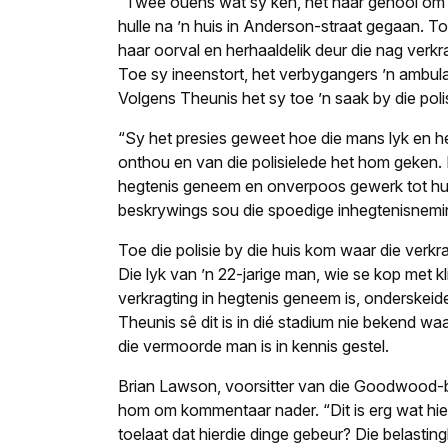
“Twee ouens wat sy ken, het haar genooi om by
hulle na ’n huis in Anderson-straat gegaan. To
haar oorval en herhaaldelik deur die nag verk
Toe sy ineenstort, het verbygangers ’n ambul
Volgens Theunis het sy toe ’n saak by die pol
“Sy het presies geweet hoe die mans lyk en he
onthou en van die polisielede het hom geken. D
hegtenis geneem en onverpoos gewerk tot hull
beskrywings sou die spoedige inhegtenisnemin
Toe die polisie by die huis kom waar die verkr
Die lyk van ’n 22-jarige man, wie se kop met kl
verkragting in hegtenis geneem is, onderskeid
Theunis sê dit is in dié stadium nie bekend wa
die vermoorde man is in kennis gestel.
Brian Lawson, voorsitter van die Goodwood-b
hom om kommentaar nader. “Dit is erg wat hi
toelaat dat hierdie dinge gebeur? Die belastin