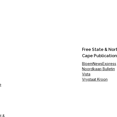
Free State & Nor
Cape Publication
BloemNewsExpress
Noordkaap Bulletin
Vista
Vrystaat Kroon
e
d &