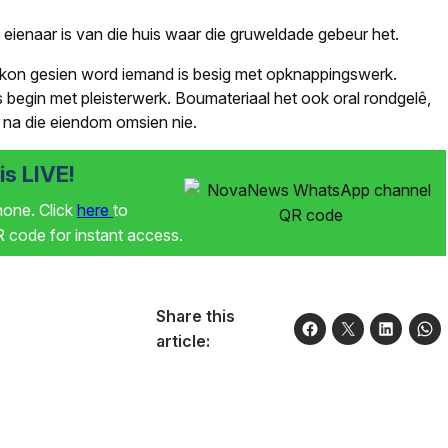
 eienaar is van die huis waar die gruweldade gebeur het.
kon gesien word iemand is besig met opknappingswerk.
s begin met pleisterwerk. Boumateriaal het ook oral rondgelê,
na die eiendom omsien nie.
s LIVE!
phone. Click
here
to
code for instant access.
Share this
article: