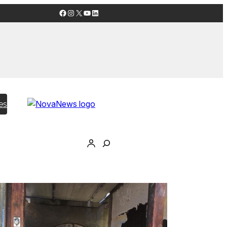
Facebook
Instagram
X
YouTube
LinkedIn
es