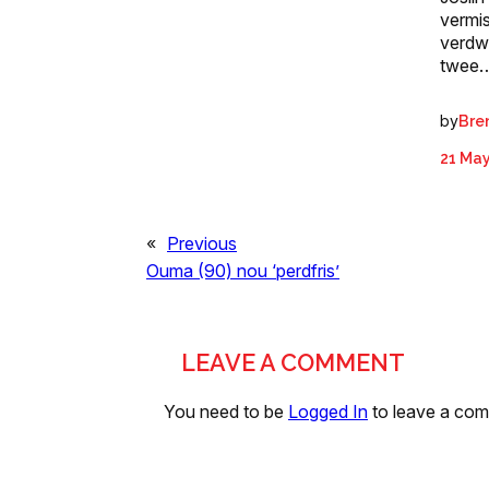
vermi
verdw
twee
by
Bre
21 Ma
«
Previous
Ouma (90) nou ‘perdfris’
LEAVE A COMMENT
You need to be
Logged In
to leave a co