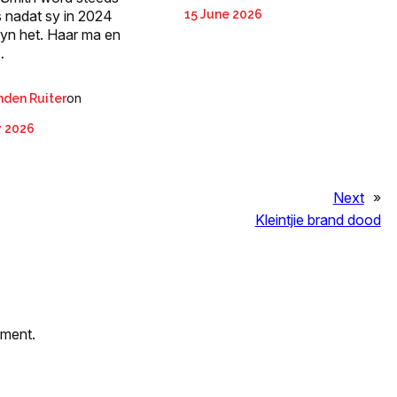
s nadat sy in 2024
15 June 2026
yn het. Haar ma en
…
on
nden Ruiter
y 2026
Next
»
Kleintjie brand dood
mment.