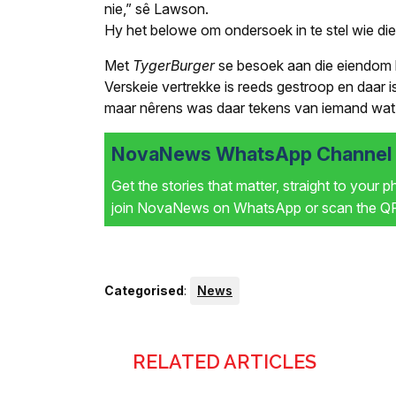
nie,” sê Lawson.
Hy het belowe om ondersoek in te stel wie die
Met
TygerBurger
se besoek aan die eiendom 
Verskeie vertrekke is reeds gestroop en daar i
maar nêrens was daar tekens van iemand wat 
NovaNews WhatsApp Channel i
Get the stories that matter, straight to your 
join NovaNews on WhatsApp or scan the QR 
Categorised
:
News
RELATED ARTICLES