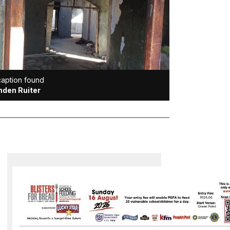
aption found
nden Ruiter