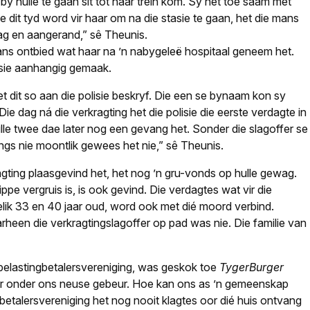
 hulle te gaan sit tot haar trein kom. Sy het toe saam met
e dit tyd word vir haar om na die stasie te gaan, het die mans
rag en aangerand,” sê Theunis.
ans ontbied wat haar na ’n nabygeleë hospitaal geneem het.
isie aanhangig gemaak.
t dit so aan die polisie beskryf. Die een se bynaam kon sy
ie dag ná die verkragting het die polisie die eerste verdagte in
e twee dae later nog een gevang het. Sonder die slagoffer se
gs nie moontlik gewees het nie,” sê Theunis.
agting plaasgevind het, het nog ’n gru-vonds op hulle gewag.
ippe vergruis is, is ook gevind. Die verdagtes wat vir die
elik 33 en 40 jaar oud, word ook met dié moord verbind.
arheen die verkragtingslagoffer op pad was nie. Die familie van
elastingbetalersvereniging, was geskok toe
TygerBurger
er onder ons neuse gebeur. Hoe kan ons as ’n gemeenskap
gbetalersvereniging het nog nooit klagtes oor dié huis ontvang