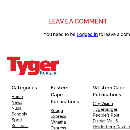
LEAVE A COMMENT
You need to be
Logged In
to leave a co
Categories
Eastern
Western Cape
Cape
Publications
Home
Publications
News
City Vision
Nuus
Tygerburger
Kouga
Schools
People’s Post
Express
Sport
District Mail &
Mthatha
Business
Helderberg Gazett
Express