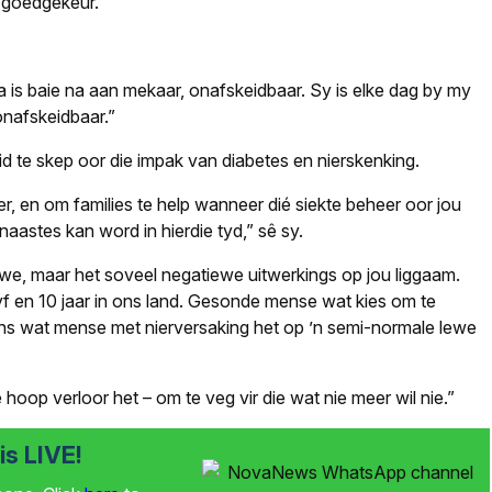
r goedgekeur.
ma is baie na aan mekaar, onafskeidbaar. Sy is elke dag by my
 onafskeidbaar.”
id te skep oor die impak van diabetes en nierskenking.
er, en om families te help wanneer dié siekte beheer oor jou
naastes kan word in hierdie tyd,” sê sy.
u lewe, maar het soveel negatiewe uitwerkings op jou liggaam.
vyf en 10 jaar in ons land. Gesonde mense wat kies om te
e kans wat mense met nierversaking het op ’n semi-normale lewe
hoop verloor het – om te veg vir die wat nie meer wil nie.”
s LIVE!