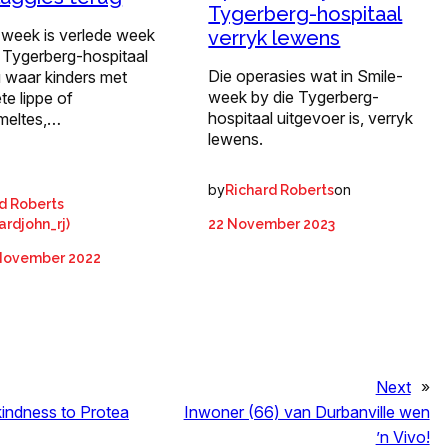
Tygerberg-hospitaal
-week is verlede week
verryk lewens
 Tygerberg-hospitaal
Die operasies wat in Smile-
 waar kinders met
week by die Tygerberg-
te lippe of
hospitaal uitgevoer is, verryk
meltes,…
lewens.
by
on
Richard Roberts
d Roberts
ardjohn_rj)
22 November 2023
November 2022
Next
»
indness to Protea
Inwoner (66) van Durbanville wen
’n Vivo!