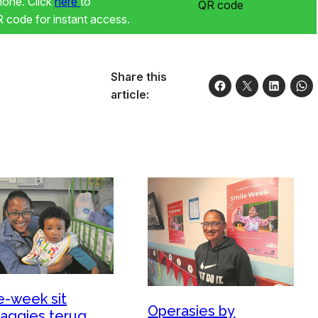
phone. Click
here
to
code for instant access.
Share this
article:
e-week sit
Operasies by
laggies terug