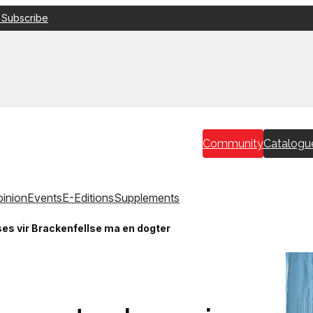
 Subscribe
Community
Catalogu
inion
Events
E-Editions
Supplements
ses vir Brackenfellse ma en dogter