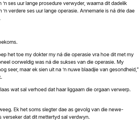
in ’n ses uur lange prosedure verwyder, waarna dit dadelik
in ’n verdere ses uur lange operasie. Annemarie is ná drie dae
.
 toekoms.
roep het toe my dokter my ná die operasie vra hoe dit met my
oneel oorweldig was ná die sukses van die operasie. My
og seer, maar ek sien uit na ’n nuwe blaadjie van gesondheid,”
.
plaas wat sal verhoed dat haar liggaam die orgaan verwerp.
weeg. Ek het soms slegter dae as gevolg van die newe-
s verseker dat dit mettertyd sal verdwyn.