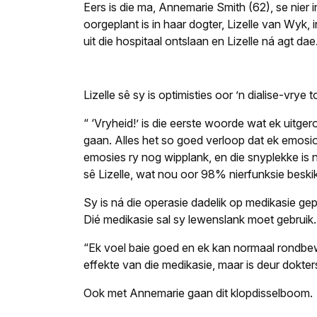
Eers is die ma, Annemarie Smith (62), se nier 
oorgeplant is in haar dogter, Lizelle van Wyk, 
uit die hospitaal ontslaan en Lizelle ná agt dae
Lizelle sê sy is optimisties oor ’n dialise-vrye
“ ‘Vryheid!’ is die eerste woorde wat ek uitge
gaan. Alles het so goed verloop dat ek emosi
emosies ry nog wipplank, en die snyplekke is n
sê Lizelle, wat nou oor 98% nierfunksie beskik
Sy is ná die operasie dadelik op medikasie ge
Dié medikasie sal sy lewenslank moet gebruik.
“Ek voel baie goed en ek kan normaal rondbe
effekte van die medikasie, maar is deur dokter
Ook met Annemarie gaan dit klopdisselboom.