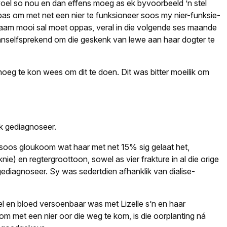
oel so nou en dan effens moeg as ek byvoorbeeld ’n stel
 pas om met net een nier te funksioneer soos my nier-funksie-
ggaam mooi sal moet oppas, veral in die volgende ses maande
vanselfsprekend om die geskenk van lewe aan haar dogter te
oeg te kon wees om dit te doen. Dit was bitter moeilik om
yk gediagnoseer.
 soos gloukoom wat haar met net 15% sig gelaat het,
ie) en regtergroottoon, sowel as vier frakture in al die orige
gediagnoseer. Sy was sedertdien afhanklik van dialise-
l en bloed versoenbaar was met Lizelle s’n en haar
m met een nier oor die weg te kom, is die oorplanting ná