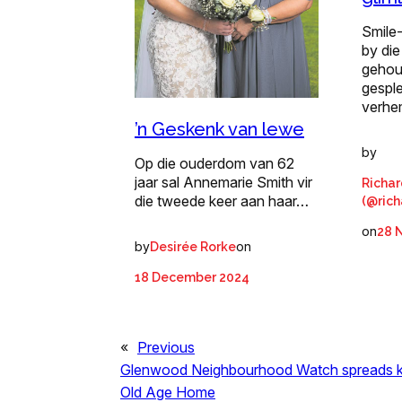
Smile
by die
gehou
gesple
verhe
’n Geskenk van lewe
by
Op die ouderdom van 62
jaar sal Annemarie Smith vir
Richar
die tweede keer aan haar…
(@rich
on
28 
by
on
Desirée Rorke
18 December 2024
«
Previous
Glenwood Neighbourhood Watch spreads k
Old Age Home