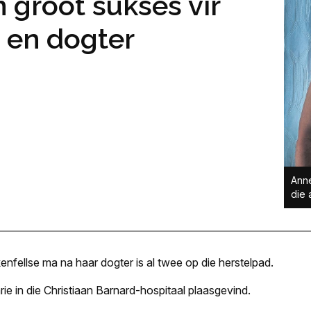
n groot sukses vir
 en dogter
Anne
die 
enfellse ma na haar dogter is al twee op die herstelpad.
e in die Christiaan Barnard-hospitaal plaasgevind.