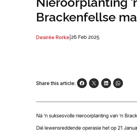
Nieroorplanting ’
Brackenfellse ma
Desirée Rorke
|
26 Feb 2025
Share this article:
Ná ’n suksesvolle nieroorplanting van ’n Brack
Dié lewensreddende operasie het op 21 Januari