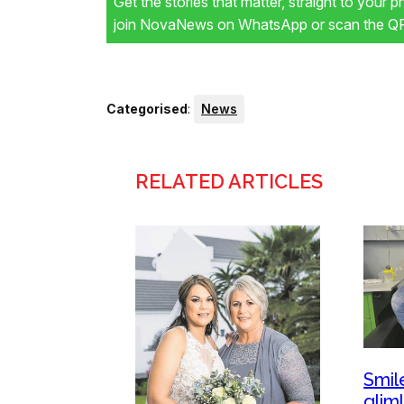
Get the stories that matter, straight to your 
join NovaNews on WhatsApp or scan the QR 
Categorised
:
News
RELATED ARTICLES
Smil
glim