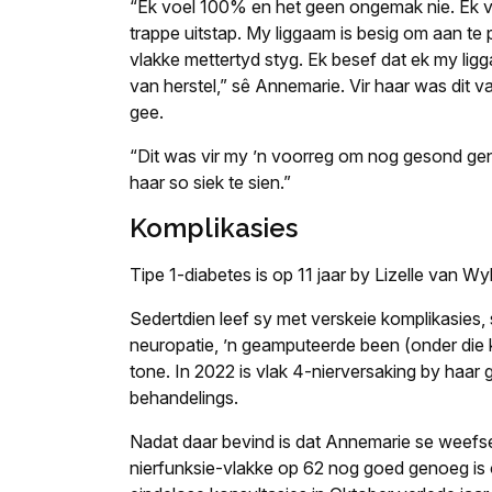
“Ek voel 100% en het geen ongemak nie. Ek v
trappe uitstap. My liggaam is besig om aan te
vlakke mettertyd styg. Ek besef dat ek my li
van herstel,” sê Annemarie. Vir haar was dit 
gee.
“Dit was vir my ’n voorreg om nog gesond gen
haar so siek te sien.”
Komplikasies
Tipe 1-diabetes is op 11 jaar by Lizelle van W
Sedertdien leef sy met verskeie komplikasies,
neuropatie, ’n geamputeerde been (onder die kn
tone. In 2022 is vlak 4-nierversaking by haar 
behandelings.
Nadat daar bevind is dat Annemarie se weefse
nierfunksie-vlakke op 62 nog goed genoeg is o