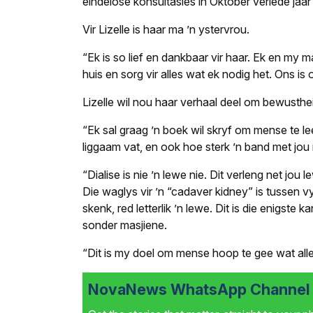
eindelose konsultasies in Oktober verlede jaa
Vir Lizelle is haar ma ’n ystervrou.
“Ek is so lief en dankbaar vir haar. Ek en my 
huis en sorg vir alles wat ek nodig het. Ons is
Lizelle wil nou haar verhaal deel om bewusthe
“Ek sal graag ’n boek wil skryf om mense te le
liggaam vat, en ook hoe sterk ’n band met jou 
“Dialise is nie ’n lewe nie. Dit verleng net jo
Die waglys vir ’n “
cadaver kidney
” is tussen 
skenk, red letterlik ’n lewe. Dit is die enigst
sonder masjiene.
“Dit is my doel om mense hoop te gee wat alle 
NovaNews WhatsApp Channel i