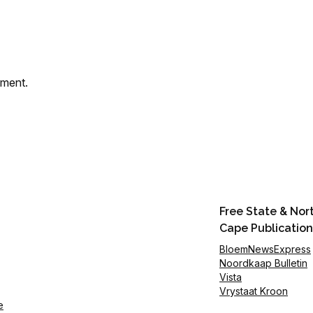
mment.
Free State & Nor
Cape Publication
BloemNewsExpress
Noordkaap Bulletin
Vista
Vrystaat Kroon
e