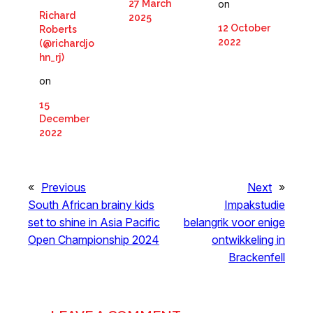
on
27 March
Richard
2025
12 October
Roberts
2022
(@richardjo
hn_rj)
on
15
December
2022
«
Previous
Next
»
South African brainy kids
Impakstudie
set to shine in Asia Pacific
belangrik voor enige
Open Championship 2024
ontwikkeling in
Brackenfell