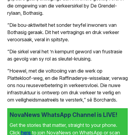
die omgewing van die verkeersirkel by De Grendel-
rylaan, Bothasig.
“Die bou-aktiwiteit het sonder twyfel inwoners van
Bothasig geraak. Dit het vertragings en druk verkeer
veroorsaak, veral in spitstye.
“Die sirkel veral het ’n kernpunt geword van frustrasie
as gevolg van sy rol as sleutel-kruising.
“Hoewel, met die voltooiing van die werk op
Plattekloof-weg, en die Raffinaderye-wisselaar, verwag
ons nou reuseverbetering in verkeersvloei. Die nuwe
infrastruktuur is ontwerp om druk verkeer te verlig en
om veiligheidsmaatreëls te versterk,” sê Borchards.
NovaNews WhatsApp Channel is LIVE!
Get the stories that matter, straight to your phone.
Click
here
to join NovaNews on WhatsApp or scan