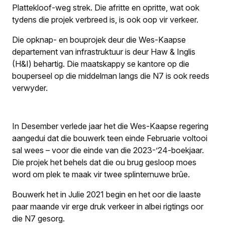
Plattekloof-weg strek. Die afritte en opritte, wat ook
tydens die projek verbreed is, is ook oop vir verkeer.
Die opknap- en bouprojek deur die Wes-Kaapse
departement van infrastruktuur is deur Haw & Inglis
(H&I) behartig. Die maatskappy se kantore op die
bouperseel op die middelman langs die N7 is ook reeds
verwyder.
In Desember verlede jaar het die Wes-Kaapse regering
aangedui dat die bouwerk teen einde Februarie voltooi
sal wees – voor die einde van die 2023-’24-boekjaar.
Die projek het behels dat die ou brug gesloop moes
word om plek te maak vir twee splinternuwe brûe.
Bouwerk het in Julie 2021 begin en het oor die laaste
paar maande vir erge druk verkeer in albei rigtings oor
die N7 gesorg.