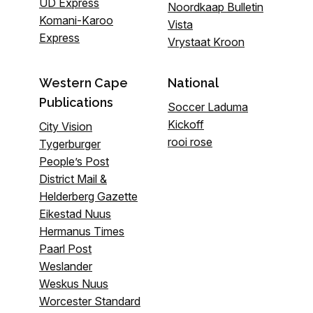
UD Express
Noordkaap Bulletin
Komani-Karoo
Vista
Express
Vrystaat Kroon
Western Cape
National
Publications
Soccer Laduma
Kickoff
City Vision
rooi rose
Tygerburger
People’s Post
District Mail &
Helderberg Gazette
Eikestad Nuus
Hermanus Times
Paarl Post
Weslander
Weskus Nuus
Worcester Standard