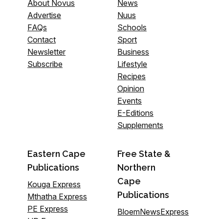
About Novus
News
Advertise
Nuus
FAQs
Schools
Contact
Sport
Newsletter
Business
Subscribe
Lifestyle
Recipes
Opinion
Events
E-Editions
Supplements
Eastern Cape
Free State &
Publications
Northern
Cape
Kouga Express
Publications
Mthatha Express
PE Express
BloemNewsExpress