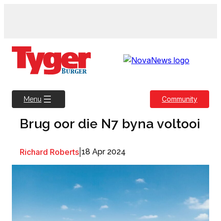
Skip
to
content
Community
Menu
Brug oor die N7 byna voltooi
Richard Roberts
|
18 Apr 2024