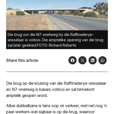
Die brug oor die N7-snelweg by die Raffinaderye-
wisselaar is voltooi. Die amptelike opening van die brug
sal later geskied.FOTO: Richard Roberts
Share this article:
Die brug op die kruising van die Raffinaderye-wisselaar
en N7-snelweg is basies voltooi en sal binnekort
amptelik geopen word.
Albei dubbelbane is tans oop vir verkeer, met net nog ’n
paar werkers wat sigbaar is op die brug, waaroor