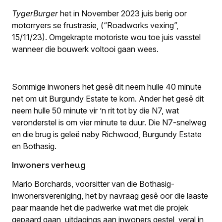
TygerBurger
het in November 2023 juis berig oor
motorryers se frustrasie, (“Roadworks vexing”,
15/11/23). Omgekrapte motoriste wou toe juis vasstel
wanneer die bouwerk voltooi gaan wees.
Sommige inwoners het gesê dit neem hulle 40 minute
net om uit Burgundy Estate te kom. Ander het gesê dit
neem hulle 50 minute vir ’n rit tot by die N7, wat
veronderstel is om vier minute te duur. Die N7-snelweg
en die brug is geleë naby Richwood, Burgundy Estate
en Bothasig.
Inwoners verheug
Mario Borchards, voorsitter van die Bothasig-
inwonersvereniging, het by navraag gesê oor die laaste
paar maande het die padwerke wat met die projek
gepaard gaan, uitdagings aan inwoners gestel, veral in