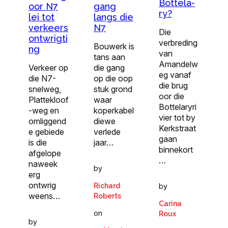
Bottela-
oor N7
gang
ry?
lei tot
langs die
verkeers
N7
Die
ontwrigti
verbreding
Bouwerk is
ng
van
tans aan
Amandelw
Verkeer op
die gang
eg vanaf
die N7-
op die oop
die brug
snelweg,
stuk grond
oor die
Plattekloof
waar
Bottelaryri
-weg en
koperkabel
vier tot by
omliggend
diewe
Kerkstraat
e gebiede
verlede
gaan
is die
jaar…
binnekort
afgelope
…
naweek
by
erg
ontwrig
by
Richard
weens…
Roberts
Carina
on
Roux
by