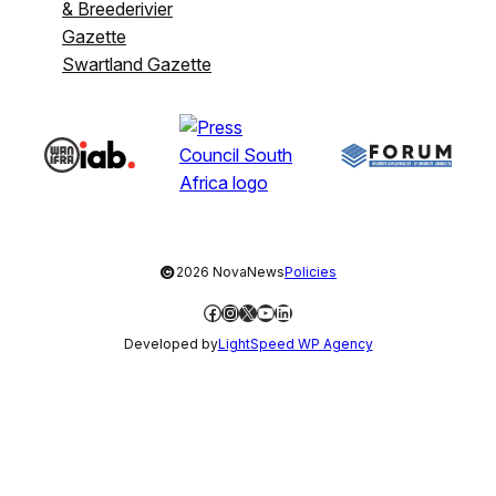
& Breederivier
Gazette
Swartland Gazette
©
2026 NovaNews
Policies
Facebook
Instagram
X
YouTube
LinkedIn
Developed by
LightSpeed WP Agency