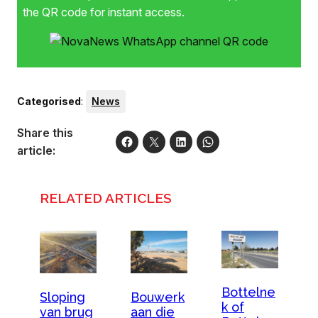
the QR code for instant access.
Categorised
:
News
Share this
article:
RELATED ARTICLES
Bottelne
Sloping
Bouwerk
k of
van brug
aan die