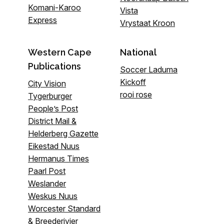
Komani-Karoo
Vista
Express
Vrystaat Kroon
Western Cape
National
Publications
Soccer Laduma
Kickoff
City Vision
rooi rose
Tygerburger
People’s Post
District Mail &
Helderberg Gazette
Eikestad Nuus
Hermanus Times
Paarl Post
Weslander
Weskus Nuus
Worcester Standard
& Breederivier