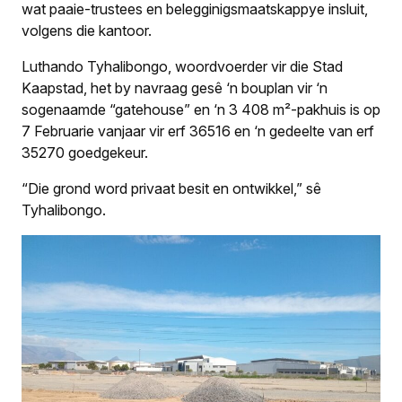
wat paaie-trustees en belegginigsmaatskappye insluit,
volgens die kantoor.
Luthando Tyhalibongo, woordvoerder vir die Stad
Kaapstad, het by navraag gesê ‘n bouplan vir ‘n
sogenaamde “gatehouse” en ‘n 3 408 m²-pakhuis is op
7 Februarie vanjaar vir erf 36516 en ‘n gedeelte van erf
35270 goedgekeur.
“Die grond word privaat besit en ontwikkel,” sê
Tyhalibongo.