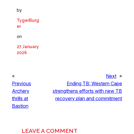
by
TygerBurg
er
on
27 January
2026
«
Next
»
Previous
Ending TB: Western Cape
Archery
strengthens efforts with new TB
thrills at
recovery plan and commitment
Bastion
LEAVE A COMMENT