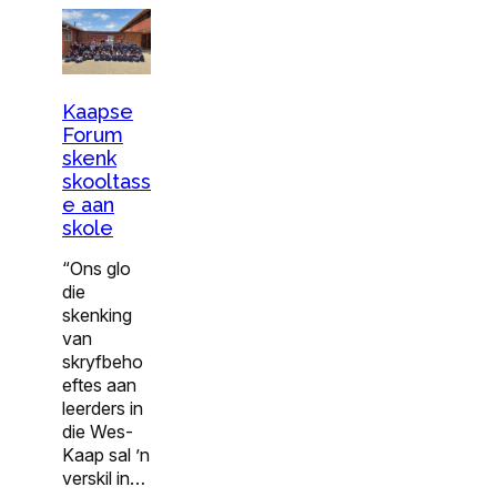
Kaapse
Forum
skenk
skooltass
e aan
skole
“Ons glo
die
skenking
van
skryfbeho
eftes aan
leerders in
die Wes-
Kaap sal ’n
verskil in…