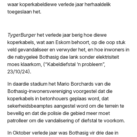
waar koperkabeldiewe verlede jaar herhaaldelik
toegeslaan het.
TygerBurger
het verlede jaar berig hoe diewe
koperkabels, wat aan Eskom behoort, op die oop stuk
veld gevandaliseer en verwyder het, en hoe inwoners in
die nabygeleë Bothasig dae lank sonder elektrisiteit
moes klaarkom, (“Kabeldiefstal ‘n probleem”,
23/10/24).
In daardie stadium het Mario Borchards van die
Bothasig-inwonersvereniging voorgestel dat die
koperkabels in betonhouers geplaas word, dat
sekerheidsbeamptes aangestel word om die terrein te
beveilig en dat die polisie die gebied meer moet
patrolleer om die vandalisering of diefstal te voorkom.
In Oktober verlede jaar was Bothasig vir drie dae in