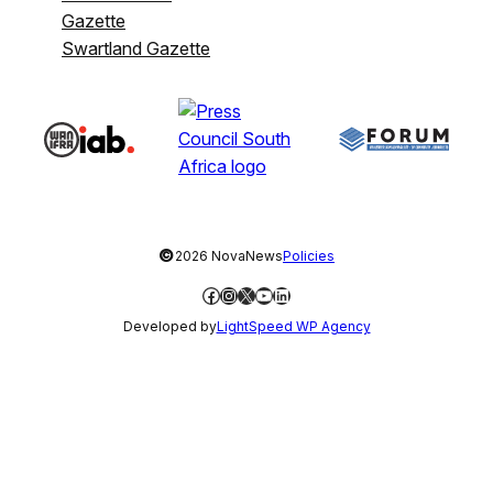
Gazette
Swartland Gazette
©
2026 NovaNews
Policies
Facebook
Instagram
X
YouTube
LinkedIn
Developed by
LightSpeed WP Agency