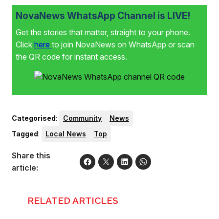
NovaNews WhatsApp Channel is LIVE!
Get the stories that matter, straight to your phone.
Click
here
to join NovaNews on WhatsApp or scan
the QR code for instant access.
Categorised
:
Community
News
Tagged
:
Local News
Top
Share this
article:
RELATED ARTICLES