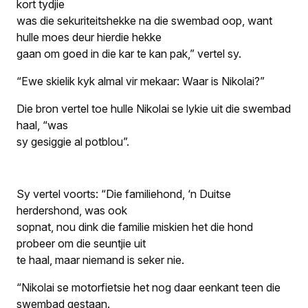
kort tydjie
was die sekuriteitshekke na die swembad oop, want
hulle moes deur hierdie hekke
gaan om goed in die kar te kan pak,” vertel sy.
“Ewe skielik kyk almal vir mekaar: Waar is Nikolai?”
Die bron vertel toe hulle Nikolai se lykie uit die swembad
haal, “was
sy gesiggie al potblou”.
Sy vertel voorts: “Die familiehond, ‘n Duitse
herdershond, was ook
sopnat, nou dink die familie miskien het die hond
probeer om die seuntjie uit
te haal, maar niemand is seker nie.
“Nikolai se motorfietsie het nog daar eenkant teen die
swembad gestaan.