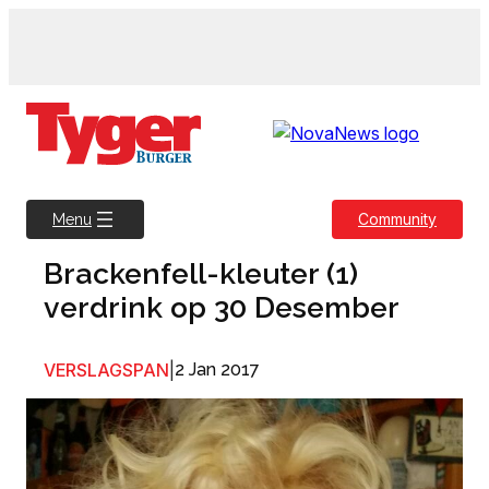
Skip
to
content
Community
Menu
Brackenfell-kleuter (1)
verdrink op 30 Desember
VERSLAGSPAN
|
2 Jan 2017