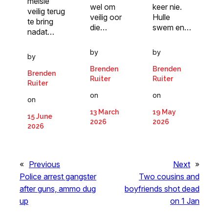
meisie
keer nie.
wel om
veilig terug
Hulle
veilig oor
te bring
swem en…
die…
nadat…
by
by
by
Brenden
Brenden
Brenden
Ruiter
Ruiter
Ruiter
on
on
on
19 May
13 March
15 June
2026
2026
2026
«
Previous
Next
»
Police arrest gangster
Two cousins and
after guns, ammo dug
boyfriends shot dead
up
on 1 Jan