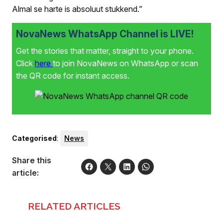
Almal se harte is absoluut stukkend.”
NovaNews WhatsApp Channel is LIVE!
Get the stories that matter, straight to your phone.
Click
here
to join NovaNews on WhatsApp or scan
the QR code for instant access.
Categorised
:
News
Share this
article:
RELATED ARTICLES