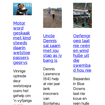
Motor
word
geskaak
Oefengr
Uncle
met kind
oep laat
Dennis
steeds
nie reën
sal saam
daarin,
en wind
met jou
wetstoe
hulle uit
stap as jy
passers
die
bang is
geprys
swemba
Dennis
d hou nie
Vinnige
Lawrence
optrede
Bejaardes
(64) help
deur
in Blue
al vier jaar
wetstoepa
Downs
lank
ssers het
laat nie
inwoners
gehelp om
koue en
van
'n vyfjarige
reën hulle
Bonteheu