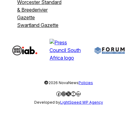
Worcester Standard
& Breederivier
Gazette
Swartland Gazette
©
2026 NovaNews
Policies
Facebook
Instagram
X
YouTube
LinkedIn
Developed by
LightSpeed WP Agency