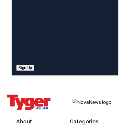
e
d
)
Sign Up
About
Categories