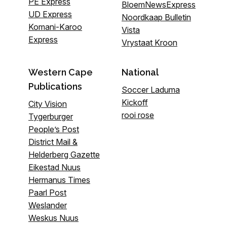
PE Express
BloemNewsExpress
UD Express
Noordkaap Bulletin
Komani-Karoo
Vista
Express
Vrystaat Kroon
Western Cape
National
Publications
Soccer Laduma
Kickoff
City Vision
rooi rose
Tygerburger
People’s Post
District Mail &
Helderberg Gazette
Eikestad Nuus
Hermanus Times
Paarl Post
Weslander
Weskus Nuus