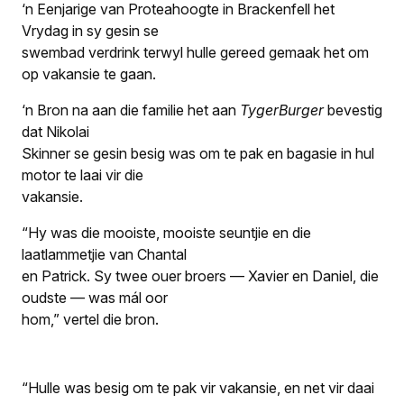
‘n Eenjarige van Proteahoogte in Brackenfell het
Vrydag in sy gesin se
swembad verdrink terwyl hulle gereed gemaak het om
op vakansie te gaan.
‘n Bron na aan die familie het aan
TygerBurger
bevestig
dat Nikolai
Skinner se gesin besig was om te pak en bagasie in hul
motor te laai vir die
vakansie.
“Hy was die mooiste, mooiste seuntjie en die
laatlammetjie van Chantal
en Patrick. Sy twee ouer broers — Xavier en Daniel, die
oudste — was mál oor
hom,” vertel die bron.
“Hulle was besig om te pak vir vakansie, en net vir daai